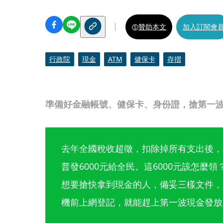
贊助本文
加入訂閱會
行政院
現金
ATM
健保卡
存摺
準備好金融帳號、健保卡、身份證，搶第一波6
去年全國稅收超徵，扣除掉所有支出後，還
普發6000元給全民。這6000元該怎麼
想要搶快拿到現金的人，備妥三樣文件，3月
機前上網登記，就能趕上第一波現金發放