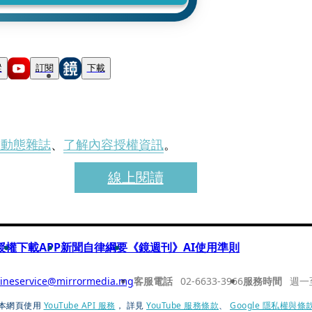
蹤
訂閱
下載
刊動態雜誌
、
了解內容授權資訊
。
線上閱讀
授權
下載APP
新聞自律綱要
《鏡週刊》AI使用準則
ineservice@mirrormedia.mg
客服電話
02-6633-3966
服務時間
週一
本網頁使用
YouTube API 服務
， 詳見
YouTube 服務條款
、
Google 隱私權與條