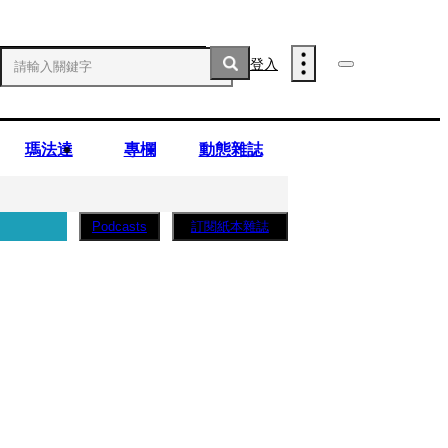
登入
瑪法達
專欄
動態雜誌
訂閱紙本雜誌
Podcasts