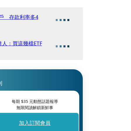
帳戶 存款利率多4
達人：買這幾檔ETF
刊
每期 $
35
元動態話題報導
無限閱讀解鎖新鮮事
加入訂閱會員