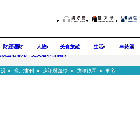
財經理財
人物
美食旅遊
生活
車錶酒
倒臥血泊慘死 丈夫遭帶回偵訊
話題
台北畫刊
房訊發燒榜
防詐鏡區
更多
師陳昱瑄「親接機BNT抵台」 同框陳時中、張淑芬畫面曝光
 SBS歌謠大戰SUMMER》TVBS直播祭追星福利