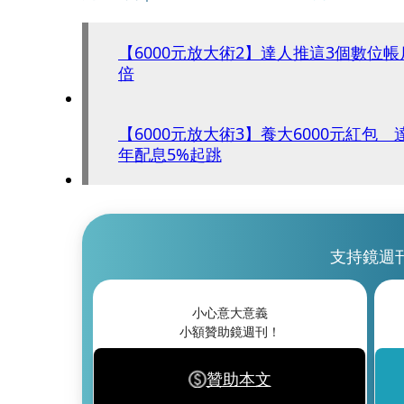
【6000元放大術2】達人推這3個數位
倍
【6000元放大術3】養大6000元紅包 
年配息5%起跳
支持鏡週
小心意大意義
小額贊助鏡週刊！
贊助本文