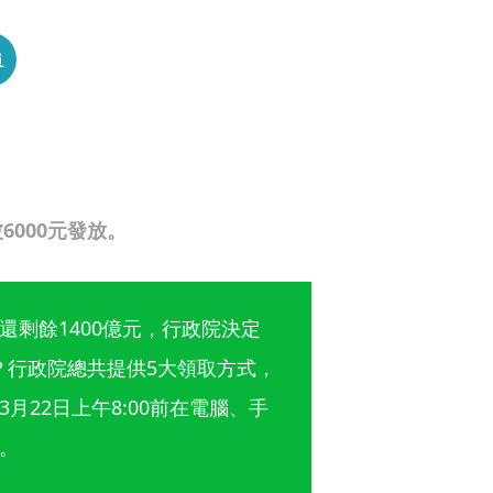
員
000元發放。
剩餘1400億元，行政院決定
領？行政院總共提供5大領取方式，
22日上午8:00前在電腦、手
。 