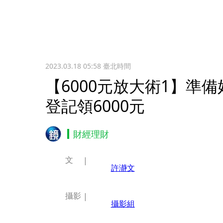
2023.03.18 05:58
臺北時間
【6000元放大術1】準備
登記領6000元
財經理財
文
許瀞文
攝影
攝影組