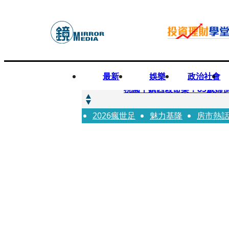
最新
娛樂
政治社會
快訊
桃園平鎮凶殺命案！85歲婦
2026瘋世足
快訊
魅力基隆
房市熱
狠詐慈濟10.6億！神鬼律
快訊
邊看偶像邊拚韓國行 《2026