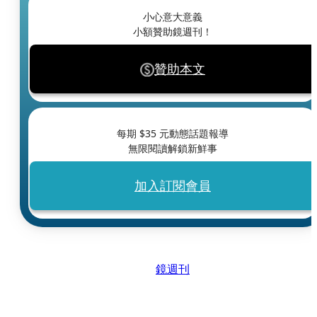
小心意大意義
小額贊助鏡週刊！
贊助本文
每期 $
35
元動態話題報導
無限閱讀解鎖新鮮事
加入訂閱會員
鏡週刊