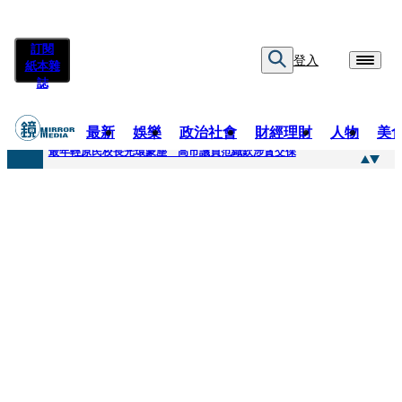
訂閱
登入
紙本雜
誌
最新
娛樂
政治社會
財經理財
人物
美
快訊
最年輕原民校長光環蒙塵 高市議員范織欽涉貪交保
快訊
「愛露奶」私訊流出！小24歲女友爆當小三「大鬧病房氣孕婦」 姜厚任不忍回應了
快訊
不堪病妻碎念桃園翁發狂砸死她 金屬拐杖斷兩截！媳見婆婆屍右臉全爛