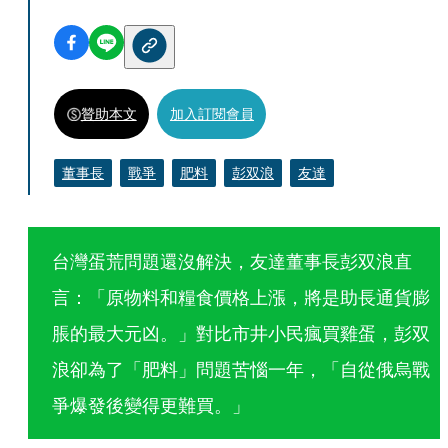
贊助本文
加入訂閱會員
董事長
戰爭
肥料
彭双浪
友達
台灣蛋荒問題還沒解決，友達董事長彭双浪直
言：「原物料和糧食價格上漲，將是助長通貨膨
脹的最大元凶。」對比市井小民瘋買雞蛋，彭双
浪卻為了「肥料」問題苦惱一年，「自從俄烏戰
爭爆發後變得更難買。」