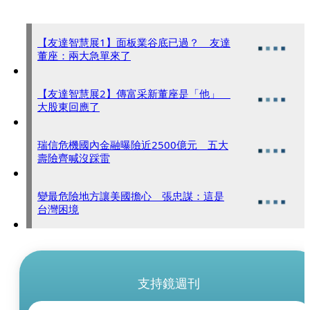
【友達智慧展1】面板業谷底已過？ 友達
董座：兩大急單來了
【友達智慧展2】傳富采新董座是「他」
大股東回應了
瑞信危機國內金融曝險近2500億元 五大
壽險齊喊沒踩雷
變最危險地方讓美國擔心 張忠謀：這是
台灣困境
支持鏡週刊