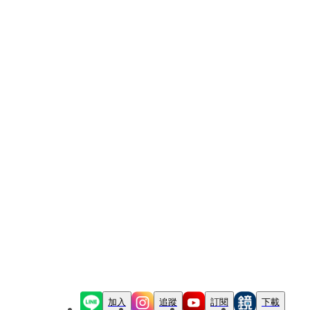
加入
追蹤
訂閱
下載