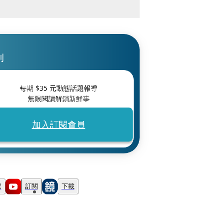
刊
每期 $
35
元動態話題報導
無限閱讀解鎖新鮮事
加入訂閱會員
蹤
訂閱
下載