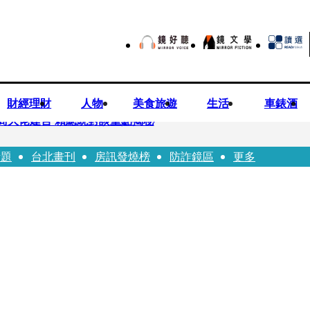
財經理財
人物
美食旅遊
生活
車錶酒
商大佬建言 賴總統對談重點揭秘
話題
台北畫刊
房訊發燒榜
防詐鏡區
更多
恐失明 工會籲檢討校安破口：老師不是肉身盾牌
往「農業處前夫」3個月就閃婚