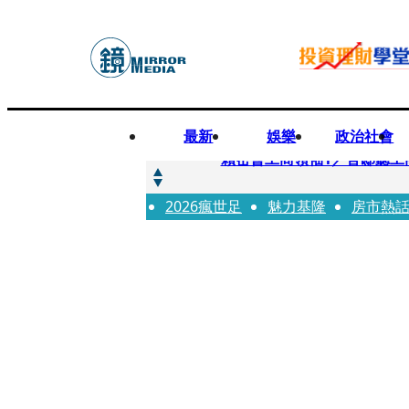
最新
娛樂
政治社會
快訊
賴密會工商領袖1／官邸聽工
2026瘋世足
快訊
魅力基隆
房市熱
台中女師遭特教生刺傷右眼
快訊
姜厚任女友用舊姓嫁過人 交