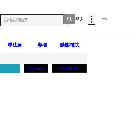
登入
瑪法達
專欄
動態雜誌
訂閱紙本雜誌
Podcasts