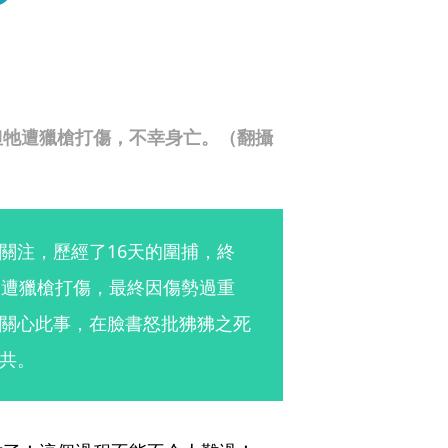
但牠遭獵槍打傷，不幸身亡。（翻攝
關注，歷經了16天的圍捕，終
狒遭獵槍打傷，最終因傷勢過重
關心此事，在臉書怒批狒狒之死
共。