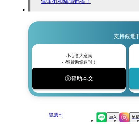
連頭銜和稱謂都省了
支持鏡週
小心意大意義
小額贊助鏡週刊！
贊助本文
鏡週刊
加入
追