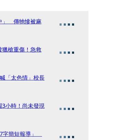
中」 傳牠慘被麻
被獵槍重傷！急救
鍋喊「太色情」校長
園3小時！尚未發現
97字簡短報導」