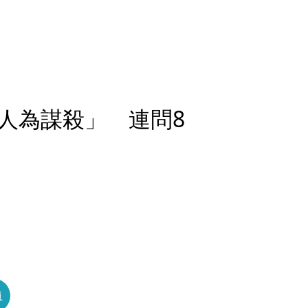
人為謀殺」 連問8
員