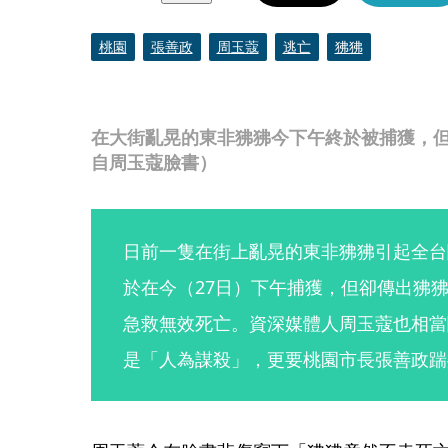
桃園
張善政
周玉蔻
逃亡
狒狒
在大街亂晃的東非狒狒今下午終於被捕獲，
自周玉蔻臉書）
日前一隻在街上亂晃的東非狒狒引起全台
於在今（27日）下午捕獲，但卻傳出狒
急救無效死亡。資深媒體人周玉蔻也相當
是「人為謀殺」，更要桃園市長張善政踹