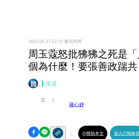
2023.03.27 22:12
臺北時間
周玉蔻怒批狒狒之死是「
個為什麼！要張善政踹共
生活
文
羅心妤
贊助本文
加入訂閱會