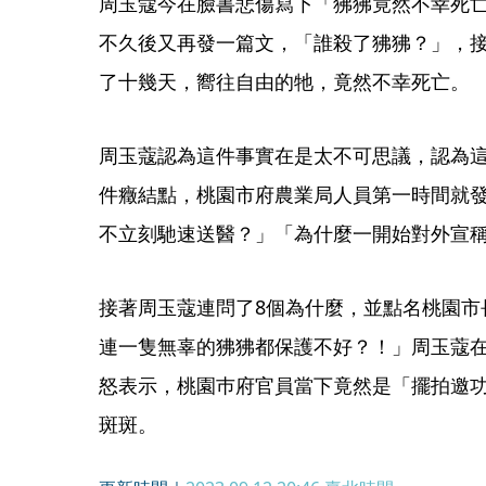
周玉蔻今在臉書悲傷寫下「狒狒竟然不幸死
不久後又再發一篇文，「誰殺了狒狒？」，
了十幾天，嚮往自由的牠，竟然不幸死亡。
周玉蔻認為這件事實在是太不可思議，認為
件癥結點，桃園市府農業局人員第一時間就
不立刻馳速送醫？」「為什麼一開始對外宣
接著周玉蔻連問了8個為什麼，並點名桃園市
連一隻無辜的狒狒都保護不好？！」周玉蔻
怒表示，桃園巿府官員當下竟然是「擺拍邀
斑斑。