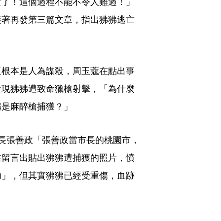
亡了！這個過程不能不令人難過！」
接著再發第三篇文章，指出狒狒逃亡
這根本是人為謀殺，周玉蔻在點出事
發現狒狒遭致命獵槍射擊，「為什麼
稱是麻醉槍捕獲？」
長張善政「張善政當市長的桃園市，
在留言出貼出狒狒遭捕獲的照片，憤
功」，但其實狒狒已經受重傷，血跡