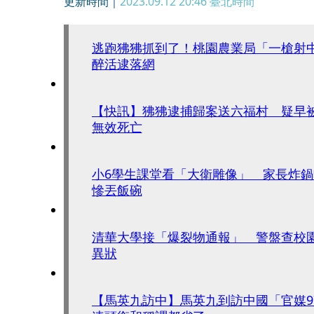
更新時間｜
2023.09.12 20:46
臺北時間
逃跑狒狒抓到了！桃園農業局「一槍射
醉活逮落網
【快訊】狒狒逮捕歸案送六福村 疑早
無效死亡
小6學生課堂看「大衛雕像」 家長炸
慘丟飯碗
清華大學接「爆裂物通報」 警盤查校
異狀
【馬英九訪中】馬英九到訪中國「官媒