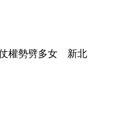
仗權勢劈多女 新北