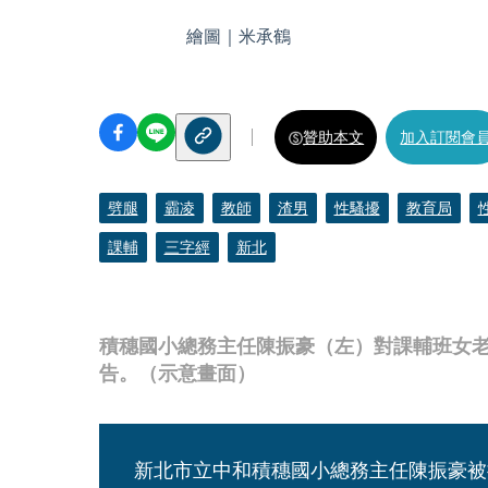
繪圖｜米承鶴
贊助本文
加入訂閱會
劈腿
霸凌
教師
渣男
性騷擾
教育局
課輔
三字經
新北
積穗國小總務主任陳振豪（左）對課輔班女
告。（示意畫面）
新北市立中和積穗國小總務主任陳振豪被