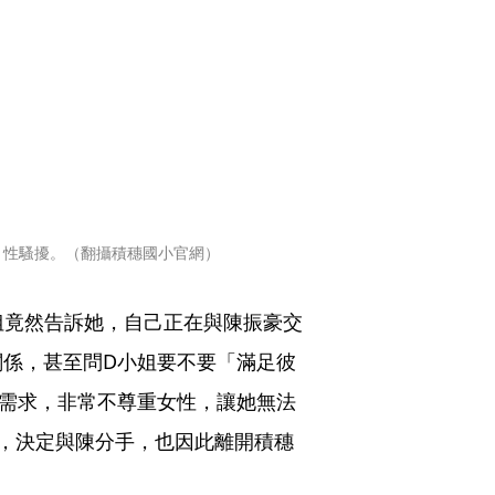
、性騷擾。（翻攝積穗國小官網）
姐竟然告訴她，自己正在與陳振豪交
係，甚至問D小姐要不要「滿足彼
需求，非常不尊重女性，讓她無法
，決定與陳分手，也因此離開積穗