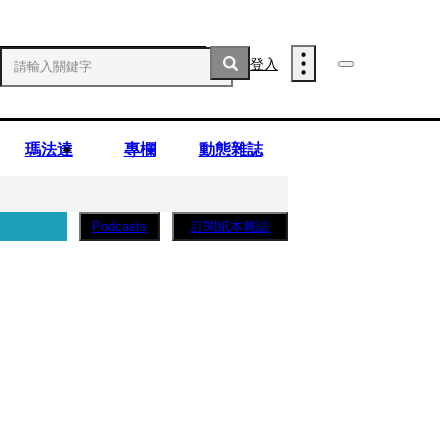
登入
瑪法達
專欄
動態雜誌
訂閱紙本雜誌
Podcasts