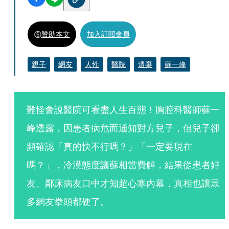
贊助本文
加入訂閱會員
親子
網友
人性
醫院
遺棄
蘇一峰
難怪會說醫院可看盡人生百態！胸腔科醫師蘇一
峰透露，因患者病危而通知對方兒子，但兒子卻
頻確認「真的快不行嗎？」「一定要現在
嗎？」，冷漠態度讓蘇相當費解，結果從患者好
友、鄰床病友口中才知超心寒內幕，真相也讓眾
多網友拳頭都硬了。