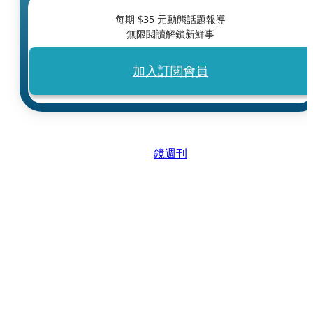
每期 $
35
元動態話題報導
無限閱讀解鎖新鮮事
加入訂閱會員
鏡週刊