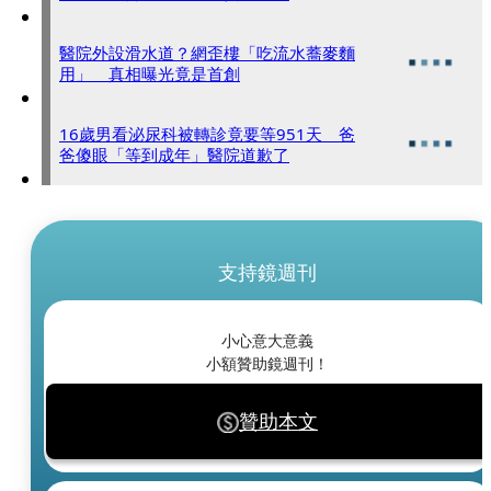
醫院外設滑水道？網歪樓「吃流水蕎麥麵
用」 真相曝光竟是首創
16歲男看泌尿科被轉診竟要等951天 爸
爸傻眼「等到成年」醫院道歉了
支持鏡週刊
小心意大意義
小額贊助鏡週刊！
贊助本文