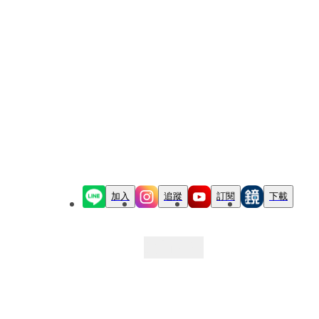
加入
追蹤
訂閱
下載
最新文章