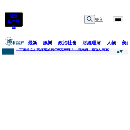
訂閱
登入
紙本雜
誌
最新
娛樂
政治社會
財經理財
人物
美
快訊
「千億富太」現身老店買250元麻糬！ 店員讚「包包好可愛」她笑回：我自己做的
快訊
姜厚任小24歲女友爆當小三、假學歷！ 友「扯郭台銘」曝交往內幕：我們又不像他
快訊
吳昕陽新任無店面零售商業同業公會理事長 提四大策略續走台灣零售業新局