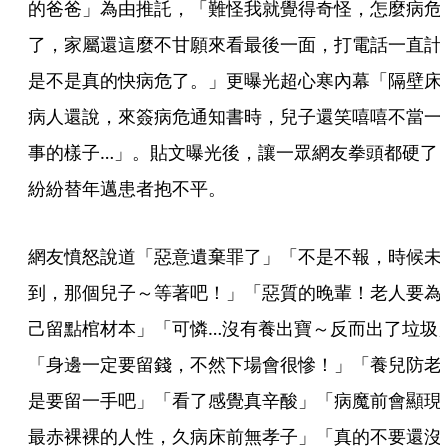
的爸爸」為由推託，「難怪我就覺得奇怪，怎麼病危
了，家屬還這麼不甘願來看最後一面，打電話一直計
是不是真的快病危了。」更曝光超心寒內幕「隔壁床
病人還說，來簽病危通知書時，兒子還笑嘻嘻不當一
事的樣子…」。貼文曝光後，讓一眾網友拳頭都硬了
紛紛替年邁患者抱不平。
網友憤怒說道「惡意遺棄罪了」「不是不報，時候未
到，那個兒子～等著吧！」「惡質的晚輩！老人要為
己留點棺材本」「可憐…沒有養出寶～反而出了垃圾
「身邊一定要留錢，不然下場會很慘！」「養兒防老
是要留一手吧」「看了感覺真辛酸」「病魔前會顯現
最赤裸裸的人性，久病床前無孝子」「真的不要還沒