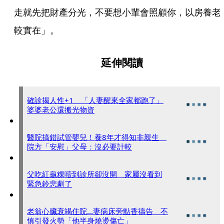
走就先把財產分光，不要想小輩會照顧你，以房養老
較實在」。
延伸閱讀
確診揭人性+1 「人妻醒來全家都跑了」
婆婆老公還搬光物資
醫院搞錯試管嬰兒！養8年才得知非親生
院方「安慰」父母：沒必要計較
父吃紅龜粿噎到診所卻沒開 家屬沒看到
緊急鈴悲劇了
老翁心臟衰竭住院...妻病床旁點香禱告 不
慎引發火勢「他半身燒燙傷亡」