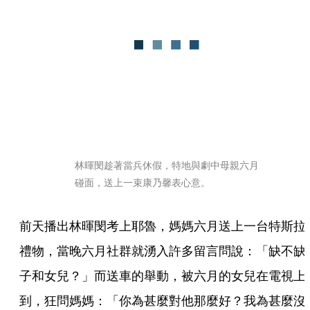
林暉閔趁著當兵休假，特地與劇中母親六月
碰面，送上一束康乃馨表心意。
前天播出林暉閔考上耶魯，媽媽六月送上一台特斯拉
禮物，當晚六月社群就湧入許多留言問說：「缺不缺
子和女兒？」而送車的舉動，被六月的女兒在電視上
到，狂問媽媽：「你為甚麼對他那麼好？我為甚麼沒