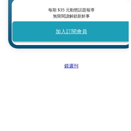
每期 $
35
元動態話題報導
無限閱讀解鎖新鮮事
加入訂閱會員
鏡週刊