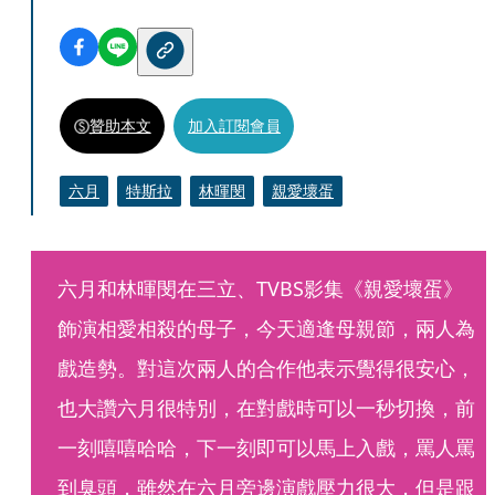
贊助本文
加入訂閱會員
六月
特斯拉
林暉閔
親愛壞蛋
六月和林暉閔在三立、TVBS影集《親愛壞蛋》
飾演相愛相殺的母子，今天適逢母親節，兩人為
戲造勢。對這次兩人的合作他表示覺得很安心，
也大讚六月很特別，在對戲時可以一秒切換，前
一刻嘻嘻哈哈，下一刻即可以馬上入戲，罵人罵
到臭頭，雖然在六月旁邊演戲壓力很大，但是跟