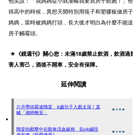
他笑說：「我媽媽從小就灌輸我要買房子給她！」他
得高中的時候，異想天開特別用筷子和塑膠板做房子
媽媽，當時被媽媽打頭，長大後才明白為什麼不能送
房子觸霉頭。
 ★《鏡週刊》關心您：未滿18歲禁止飲酒，飲酒過量
害人害己，酒後不開車，安全有保障。 
延伸閱讀
六月帶頭霸凌隋棠 8歲兒子入戲太深！直
喊「湘婷晚安」
隋棠拍戲擊中右眼角流血破相 貼ok繃現
身宣傳《親愛壞蛋》