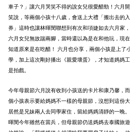
車子？」讓六月哭笑不得的說女兒很愛醋勁！六月開
笑說，等兩個小孩十八歲，會送上大禮「搬出去的入
券」這時也讓林暉閔聯想到有次和項婕如去六月家，
六月女兒無故踹兩腳，當時還以為是在和他玩，現在
知道原來是在吃醋！ 六月也分享，兩個小孩是上了小
學，加上這次剛好播出《親愛壞蛋》，才知道媽媽工
是拍戲。
今年母親節六月說有收到小孩送的卡片和康乃馨，而
個小孩表示要給媽媽不一樣的母親節，沒想到這份大
居然是兄妹兩人去同學家住，留給媽媽清靜的一晚。
暉閔今年雖然在當兵，但母親節仍送媽媽去泰國旅遊