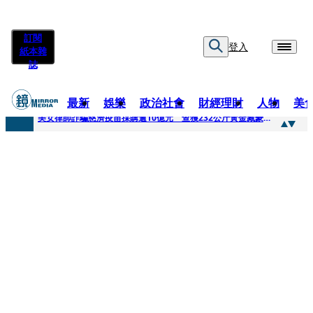
訂閱
登入
紙本雜
誌
最新
娛樂
政治社會
財經理財
人物
美
快訊
美女律師詐騙慈濟疫苗採購逾10億元 查獲232公斤黃金藏豪宅地板下
快訊
才爆「皮克敏」爭議又來！柯文哲生日照撞《VOGUE》 陳智菡遭轟侵權急改圖
快訊
SJ始源真的可以 驚喜現身早餐店認證應援 幽默提醒「記得常換照」