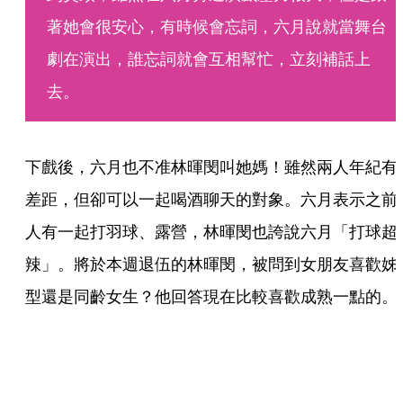
著她會很安心，有時候會忘詞，六月說就當舞台
劇在演出，誰忘詞就會互相幫忙，立刻補話上
去。
下戲後，六月也不准林暉閔叫她媽！雖然兩人年紀有
差距，但卻可以一起喝酒聊天的對象。六月表示之前
人有一起打羽球、露營，林暉閔也誇說六月「打球超
辣」。將於本週退伍的林暉閔，被問到女朋友喜歡姊
型還是同齡女生？他回答現在比較喜歡成熟一點的。