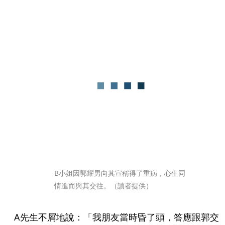
B小姐因郭耀男向其宣稱得了重病，心生同
情進而與其交往。（讀者提供）
A先生不屑地說：「我朋友當時昏了頭，答應跟郭交