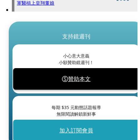
軍醫槓上皇翔董娘
支持鏡週刊
小心意大意義
小額贊助鏡週刊！
贊助本文
每期 $
35
元動態話題報導
無限閱讀解鎖新鮮事
加入訂閱會員