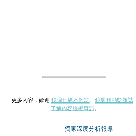
更多內容，歡迎
鏡週刊紙本雜誌
、
鏡週刊動態雜誌
了解內容授權資訊
。
獨家深度分析報導