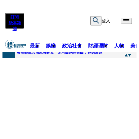
訂閱
登入
紙本雜
誌
最新
娛樂
政治社會
財經理財
人物
美
快訊
凌晨曬懷念照惹哭網友 米可白感性告白：媽媽愛妳
快訊
酸民質疑民進黨「是不是有她裸照？」 黃智賢3點回嗆獲網友讚爆
快訊
姜厚任「老牛找到嫩草」再談小24歲女友 揭七世情緣駁拐坑、暈船破財