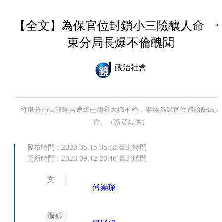
【全文】為保官位封鎖小三險釀人命 
東分局長爆不倫醜聞
政治社會
竹東分局長郭耀男遭爆已婚卻大搞不倫，事後為保官位還險釀出人
命。（讀者提供）
發布時間：
2023.05.15 05:58
臺北時間
更新時間：
2023.09.12 20:46
臺北時間
文
傅崇琛
攝影