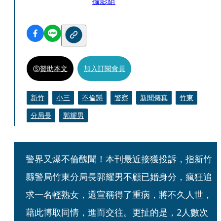
攝影組
贊助本文
加入訂閱會員
新竹
小三
不倫戀
警察
新聞傳真
竹東
分局長
郭耀男
警界又爆不倫醜聞！本刊最近接獲投訴，指新竹
縣警局竹東分局長郭耀男不顧已婚身分，瘋狂追
求一名輕熟女，還宣稱得了重病，將不久人世，
藉此博取同情，進而交往。更扯的是，2人數次