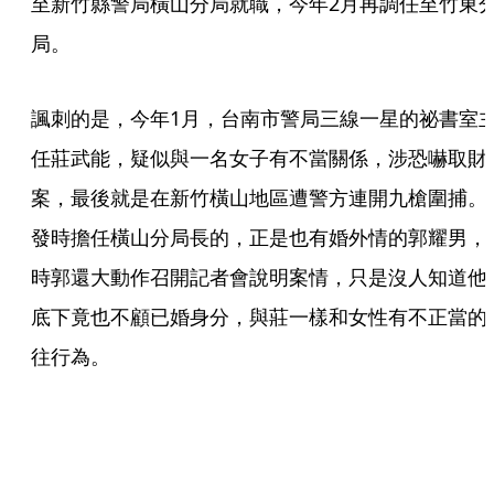
至新竹縣警局橫山分局就職，今年2月再調任至竹東
局。
諷刺的是，今年1月，台南市警局三線一星的祕書室
任莊武能，疑似與一名女子有不當關係，涉恐嚇取財
案，最後就是在新竹橫山地區遭警方連開九槍圍捕。
發時擔任橫山分局長的，正是也有婚外情的郭耀男，
時郭還大動作召開記者會說明案情，只是沒人知道他
底下竟也不顧已婚身分，與莊一樣和女性有不正當的
往行為。