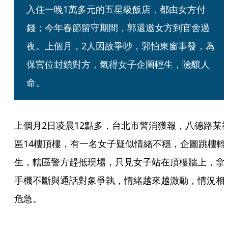
入住一晚1萬多元的五星級飯店，都由女方付
錢；今年春節留守期間，郭還邀女方到官舍過
夜。上個月，2人因故爭吵，郭怕東窗事發，為
保官位封鎖對方，氣得女子企圖輕生，險釀人
命。
上個月2日凌晨12點多，台北市警消獲報，八德路某
區14樓頂樓，有一名女子疑似情緒不穩，企圖跳樓輕
生，轄區警方趕抵現場，只見女子站在頂樓牆上，拿
手機不斷與通話對象爭執，情緒越來越激動，情況相
危急。