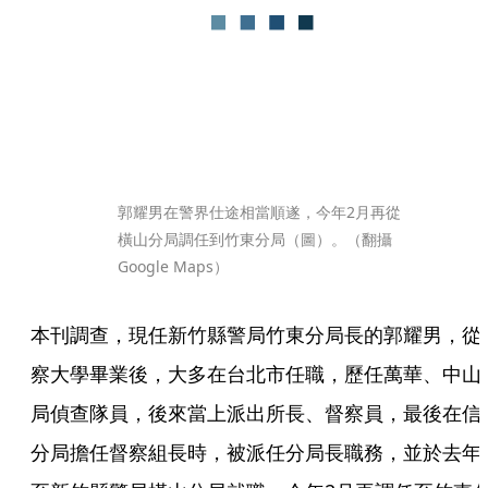
郭耀男在警界仕途相當順遂，今年2月再從
橫山分局調任到竹東分局（圖）。（翻攝
Google Maps）
本刊調查，現任新竹縣警局竹東分局長的郭耀男，從
察大學畢業後，大多在台北市任職，歷任萬華、中山
局偵查隊員，後來當上派出所長、督察員，最後在信
分局擔任督察組長時，被派任分局長職務，並於去年