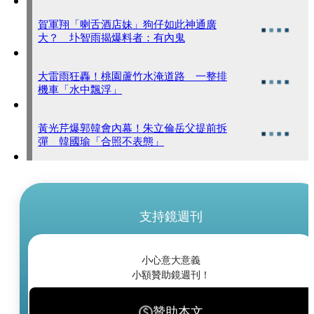
賀軍翔「喇舌酒店妹」狗仔如此神通廣
大？ 圤智雨揭爆料者：有內鬼
大雷雨狂轟！桃園蘆竹水淹道路 一整排
機車「水中飄浮」
黃光芹爆郭韓會內幕！朱立倫岳父提前拆
彈 韓國瑜「合照不表態」
支持鏡週刊
小心意大意義
小額贊助鏡週刊！
贊助本文