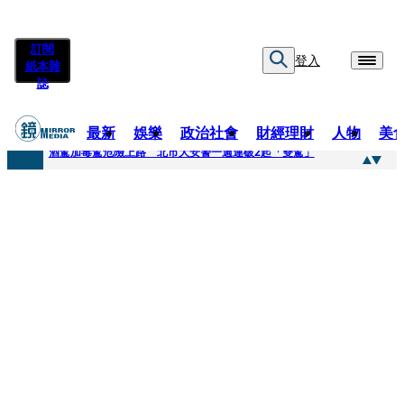
訂閱
登入
紙本雜
誌
最新
娛樂
政治社會
財經理財
人物
美
快訊
酒駕加毒駕危險上路 北市大安警一週連破2起「雙駕」
快訊
Ozone黃文廷、FEniX夏浦洋組「神隊友」 邱以太、林亭莉熱血狂奔殺青淚崩
快訊
AKIRA台北唱到一半突收兒子告白「爸爸I LOVE YOU」 驚喜林志玲同步曝光父親節「披薩蛋糕」