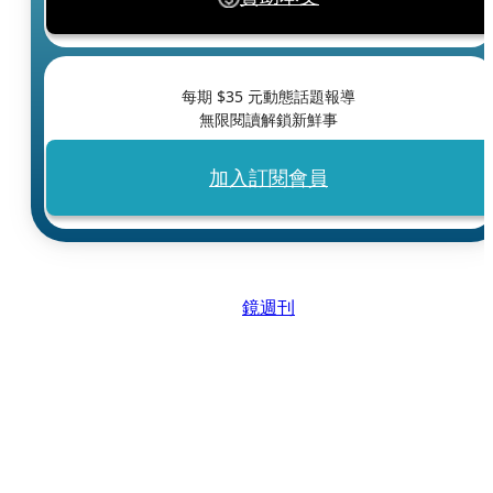
每期 $
35
元動態話題報導
無限閱讀解鎖新鮮事
加入訂閱會員
鏡週刊