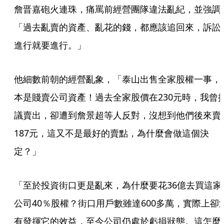
詹晋嘉砲火連珠，痛罵前經營團隊違法亂紀，並強調
「過去亂賣的資產、亂花的錢，都應該追回來，訴訟
進行就要進行。」
他細數前朝的經營亂象，「泰山出售全家股權一事，
本是賤賣公司資產！過去全家股價在230元時，我曾
議賣出，卻遭到詹景超等人反對，沒想到他們後來賣
187元，這又不是最好的賣點，為什麼會做這個決
定？」
「至於投資街口更是亂來，為什麼要花36億去買這家
公司40％股權？街口用戶數雖達600多萬，實際上卻
有發揮它的效益，至今公司仍處於虧損狀態。這怎麼