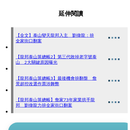
延伸閱讀
【全文】泰山變天龍邦入主 劉偉龍：拚
全家街口翻案
【龍邦泰山算總帳2】第三代敗掉老字號泰
山 2大關鍵原因曝光
【龍邦泰山算總帳3】最後機會拚翻盤 詹
景超控改選作票涉舞弊
【龍邦泰山算總帳】詹家73年家業拱手龍
邦 劉偉龍力拚全家街口翻案