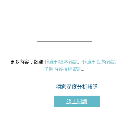
更多內容，歡迎
鏡週刊紙本雜誌
、
鏡週刊動態雜誌
了解內容授權資訊
。
獨家深度分析報導
線上閱讀