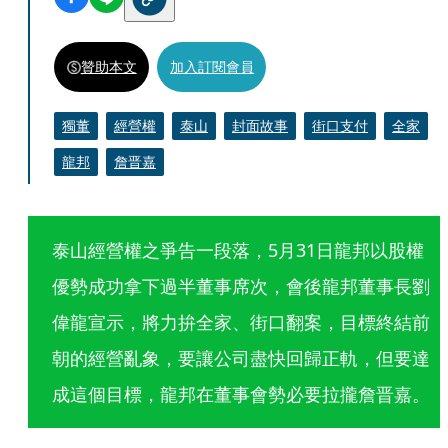
贊助本文
加入訂閱會員
獨董
經營權
泰山
封面故事
街口支付
全家
龍邦
詹晋嘉
泰山經營權之爭告一段落，5月31日龍邦以股權
優勢成功拿下過半董事席次，會後龍邦董事長劉
偉龍宣示，將力拚全家、街口翻案，目標終結前
朝的經營亂象，要讓公司盡快回歸正軌，但要達
成這個目標，龍邦在董事會勢必要拉攏詹晋嘉。