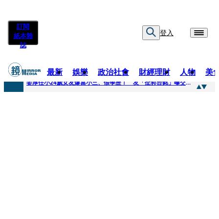
訂閱
登入
紙本雜
誌
最新
娛樂
政治社會
財經理財
人物
美
快訊
姜厚任小24歲女友爆當小三、假學歷！ 友「扯郭台銘」曝交往內幕：我們又不像他
快訊
與AOP仲裁案二階段判斷出爐 藥華藥：財務、業務無重大影響
快訊
女公關欠50萬 3惡煞闖包廂性侵逼吞精！嗆讓全台看影片