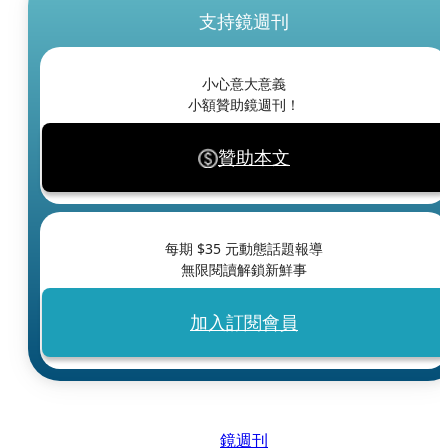
支持鏡週刊
小心意大意義
小額贊助鏡週刊！
贊助本文
每期 $
35
元動態話題報導
無限閱讀解鎖新鮮事
加入訂閱會員
鏡週刊