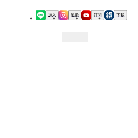
加入
追蹤
訂閱
下載
最新文章