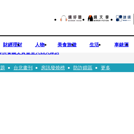
財經理財
人物
美食旅遊
生活
車錶酒
師供養義父黃金全入四大庫房
話題
台北畫刊
房訊發燒榜
防詐鏡區
更多
視預算」 盼在野三思：改凍結處理受質疑項目
先鬼》回桃影娘家 《長安的荔枝》桃影加映一票難求