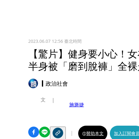
2023.06.07 12:56
臺北時間
【驚片】健身要小心！女
半身被「磨到脫褲」全裸
政治社會
文
施旖婕
贊助本文
加入訂閱會