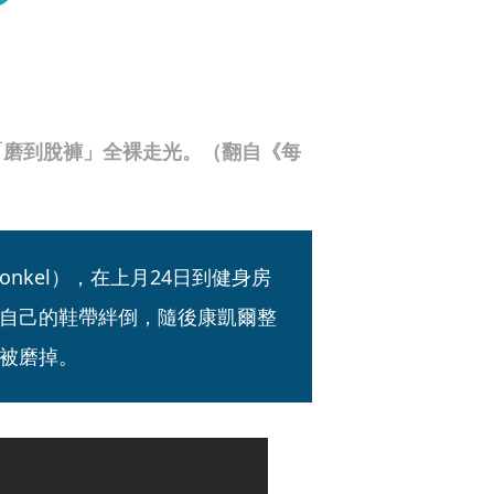
「磨到脫褲」全裸走光。（翻自《每
Konkel），在上月24日到健身房
自己的鞋帶絆倒，隨後康凱爾整
被磨掉。