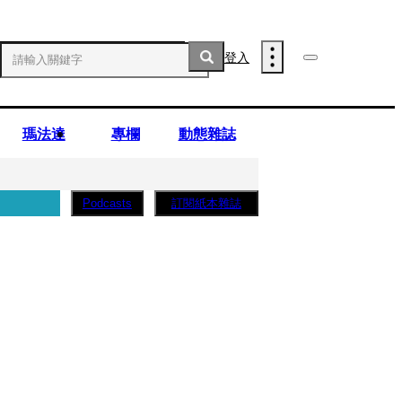
登入
瑪法達
專欄
動態雜誌
訂閱紙本雜誌
Podcasts