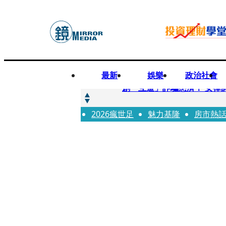
最新
娛樂
政治社會
快訊
創「互道」詐騙慈濟！ 女律
2026瘋世足
快訊
魅力基隆
房市熱
前時力黨魁表態「反對刪公
快訊
六強片齊聚桃影 小薰《祖