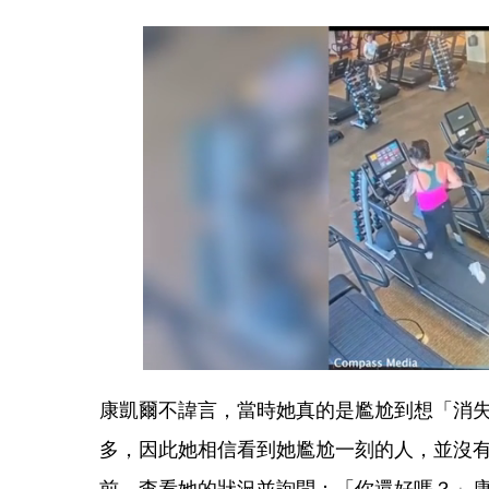
康凱爾不諱言，當時她真的是尷尬到想「消
多，因此她相信看到她尷尬一刻的人，並沒
前，查看她的狀況並詢問：「你還好嗎？」