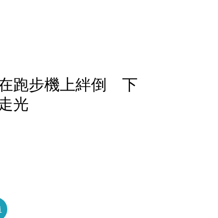
在跑步機上絆倒 下
走光
員