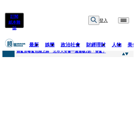
訂閱
登入
紙本雜
誌
最新
娛樂
政治社會
財經理財
人物
美
快訊
酒駕加毒駕危險上路 北市大安警一週連破2起「雙駕」
快訊
Ozone黃文廷、FEniX夏浦洋組「神隊友」 邱以太、林亭莉熱血狂奔殺青淚崩
快訊
AKIRA台北唱到一半突收兒子告白「爸爸I LOVE YOU」 驚喜林志玲同步曝光父親節「披薩蛋糕」