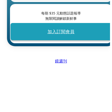
每期 $
35
元動態話題報導
無限閱讀解鎖新鮮事
加入訂閱會員
鏡週刊