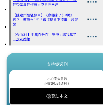
佳瑩拿最佳作曲人獎直呼幸運
【陳建州性騷翻車】《康熙來了》神預
言？ 蔡康永1句「做這麼多下流事」超驚
悚
【金曲34】中獎百分百 安溥：讓我當了
一次灰姑娘
支持鏡週刊
小心意大意義
小額贊助鏡週刊！
贊助本文