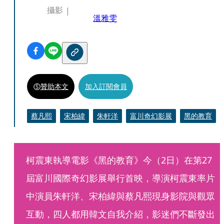
攝影
溫雅雯
贊助本文
加入訂閱會員
蔡凡熙
宋柏緯
朱軒洋
富川奇幻影展
黑的教育
柯震東執導電影《黑的教育》今（2日）在第27
屆富川國際奇幻影展舉行首映，導演柯震東率片
中演員朱軒洋、宋柏緯與蔡凡熙現身影院與觀眾
互動，四人都用韓文自我介紹，影迷們不斷發出