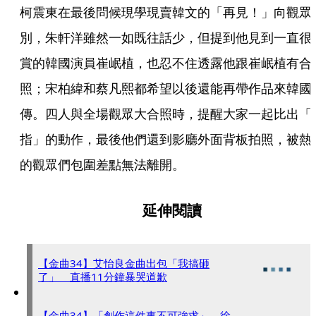
柯震東在最後問候現學現賣韓文的「再見！」向觀眾
別，朱軒洋雖然一如既往話少，但提到他見到一直很
賞的韓國演員崔岷植，也忍不住透露他跟崔岷植有合
照；宋柏緯和蔡凡熙都希望以後還能再帶作品來韓國
傳。四人與全場觀眾大合照時，提醒大家一起比出「
指」的動作，最後他們還到影廳外面背板拍照，被熱
的觀眾們包圍差點無法離開。
延伸閱讀
【金曲34】艾怡良金曲出包「我搞砸
了」 直播11分鐘暴哭道歉
【金曲34】「創作這件事不可強求」 徐