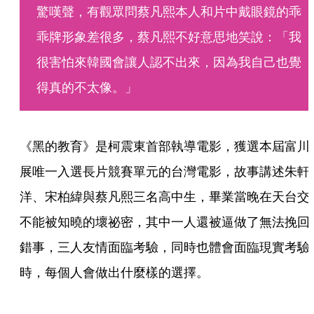
驚嘆聲，有觀眾問蔡凡熙本人和片中戴眼鏡的乖
乖牌形象差很多，蔡凡熙不好意思地笑說：「我
很害怕來韓國會讓人認不出來，因為我自己也覺
得真的不太像。」
《黑的教育》是柯震東首部執導電影，獲選本屆富川
展唯一入選長片競賽單元的台灣電影，故事講述朱軒
洋、宋柏緯與蔡凡熙三名高中生，畢業當晚在天台交
不能被知曉的壞祕密，其中一人還被逼做了無法挽回
錯事，三人友情面臨考驗，同時也體會面臨現實考驗
時，每個人會做出什麼樣的選擇。