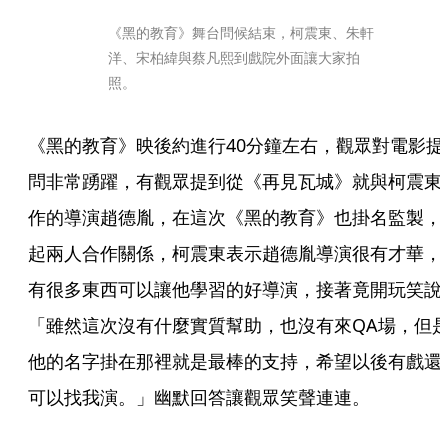
《黑的教育》舞台問候結束，柯震東、朱軒
洋、宋柏緯與蔡凡熙到戲院外面讓大家拍
照。
《黑的教育》映後約進行40分鐘左右，觀眾對電影提
問非常踴躍，有觀眾提到從《再見瓦城》就與柯震東
作的導演趙德胤，在這次《黑的教育》也掛名監製，
起兩人合作關係，柯震東表示趙德胤導演很有才華，
有很多東西可以讓他學習的好導演，接著竟開玩笑說
「雖然這次沒有什麼實質幫助，也沒有來QA場，但
他的名字掛在那裡就是最棒的支持，希望以後有戲還
可以找我演。」幽默回答讓觀眾笑聲連連。