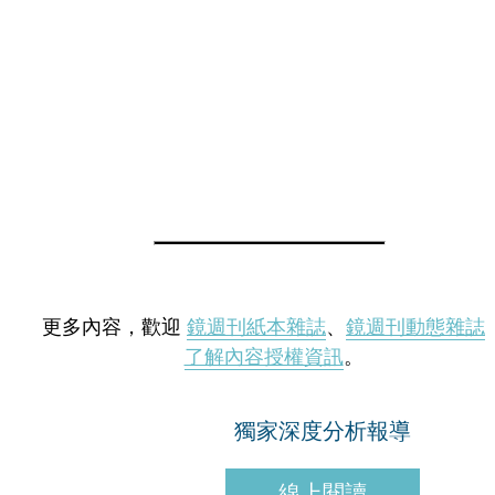
更多內容，歡迎
鏡週刊紙本雜誌
、
鏡週刊動態雜誌
了解內容授權資訊
。
獨家深度分析報導
線上閱讀