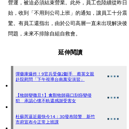
營運，被迫必須結束營業。此外，員工也陸續從昨日
始，收到「不用到公司上班」的通知，讓員工十分震
驚。有員工還指出，由於公司高層一直未出現解決後
問題，未來不排除自組自救會。
延伸閱讀
彈藥庫爆炸！9官兵受傷2斷手 蔡英文親
赴院慰問「下午視導台南萬安演習」
【牧師變撒旦1】禽獸牧師藉口刮痧變侵
犯 承認心懷不軌還感謝受害女
杜蘇芮逼近最快今14：30發布陸警 新竹
市府宣布今正常上班課