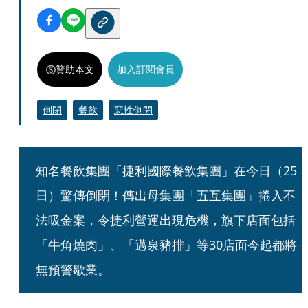
贊助本文
加入訂閱會員
倒閉
餐飲
惡性倒閉
知名餐飲集團「捷利國際餐飲集團」在今日（25
日）驚傳倒閉！傳出母集團「五互集團」捲入不
法吸金案，令捷利營運出現危機，旗下店面包括
「牛角燒肉」、「邁泉豬排」等30店面今起都將
無預警歇業。