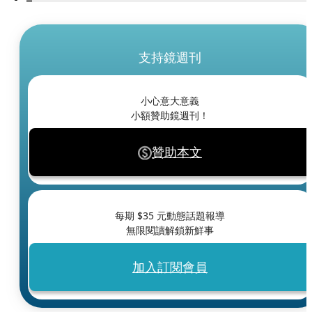
支持鏡週刊
小心意大意義
小額贊助鏡週刊！
贊助本文
每期 $
35
元動態話題報導
無限閱讀解鎖新鮮事
加入訂閱會員