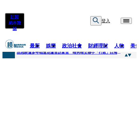
訂閱
登入
紙本雜
誌
最新
娛樂
政治社會
財經理財
人物
美
快訊
品冠睽違多年唱進花蓮首訪富里 晴男晴女聯手「打敗」白海豚颱風
快訊
【台中戰局特輯】何欣純支持度暴增 藍營民調老劇本急救援
快訊
natori再訪台北人氣爆棚 〈Overdose〉一響全場尖叫「I Love You Taipei」