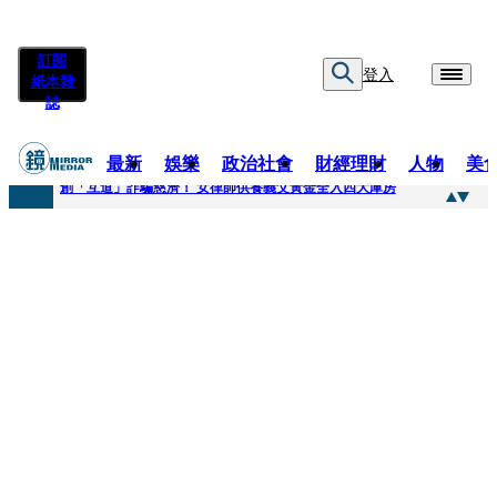
訂閱
登入
紙本雜
誌
最新
娛樂
政治社會
財經理財
人物
美
快訊
創「互道」詐騙慈濟！ 女律師供養義父黃金全入四大庫房
快訊
前時力黨魁表態「反對刪公視預算」 盼在野三思：改凍結處理受質疑項目
快訊
六強片齊聚桃影 小薰《祖先鬼》回桃影娘家 《長安的荔枝》桃影加映一票難求