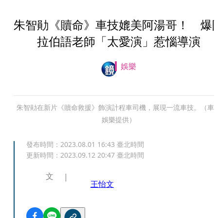
朱智勛《贖命》車技媲美阿湯哥！ 爆
拉伯語老師「太愛演」惹惱導演
娛樂
朱智勛在新片《贖命救援》飾演計程車司機，展現一流車技。（車
娛樂提供）
發布時間：
2023.08.01 16:43
臺北時間
更新時間：
2023.09.12 20:47
臺北時間
文
王怡文