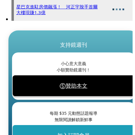
星巴克進駐房價飆漲！ 河正宇脫手首爾
大樓現賺1.3億
支持鏡週刊
小心意大意義
小額贊助鏡週刊！
贊助本文
每期 $
35
元動態話題報導
無限閱讀解鎖新鮮事