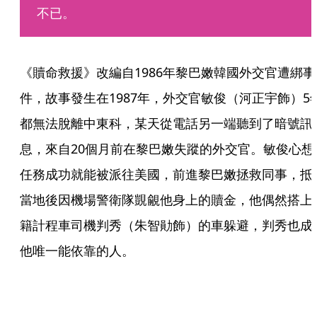
不已。  
《贖命救援》改編自1986年黎巴嫩韓國外交官遭綁事
件，故事發生在1987年，外交官敏俊（河正宇飾）5
都無法脫離中東科，某天從電話另一端聽到了暗號訊
息，來自20個月前在黎巴嫩失蹤的外交官。敏俊心想
任務成功就能被派往美國，前進黎巴嫩拯救同事，抵
當地後因機場警衛隊覬覦他身上的贖金，他偶然搭上
籍計程車司機判秀（朱智勛飾）的車躲避，判秀也成
他唯一能依靠的人。     