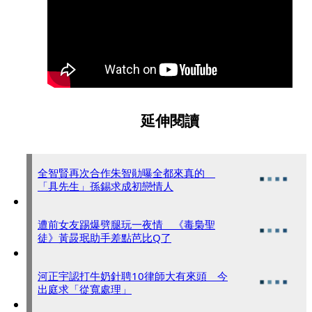
延伸閱讀
全智賢再次合作朱智勛曝全都來真的
「具先生」孫錫求成初戀情人
遭前女友踢爆劈腿玩一夜情 《毒梟聖
徒》黃晸珉助手差點芭比Q了
河正宇認打牛奶針聘10律師大有來頭 今
出庭求「從寬處理」