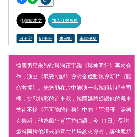
贊助本文
加入訂閱會員
河正宇
阿湯哥
朱智勛
車庫娛樂
韓國男星朱智勛與河正宇繼《與神同行》再次合
作，演出《屍戰朝鮮》導演金成勳執導新片《贖
命救援》。朱智勛在片中飾演一名韓籍計程車司
機，挑戰精彩的追車戲，韓國媒體盛讚他的飆車
技術不輸《不可能的任務》中的「阿湯哥」湯姆
克魯斯；他為戲狂背阿拉伯語，今（1日）受訪
爆料阿拉伯語老師竟在片場惹火導演，讓他尷尬