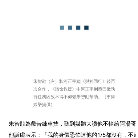
朱智勛（左）和河正宇繼《與神同行》後再
次合作，《贖命救援》中河正宇到黎巴嫩執
行任務因故不得不仰賴朱智勛幫助。（車庫
娛樂提供）
朱智勛為戲苦練車技，聽到媒體大讚他不輸給阿湯哥
他謙虛表示：「我的身價恐怕連他的1/5都沒有，不