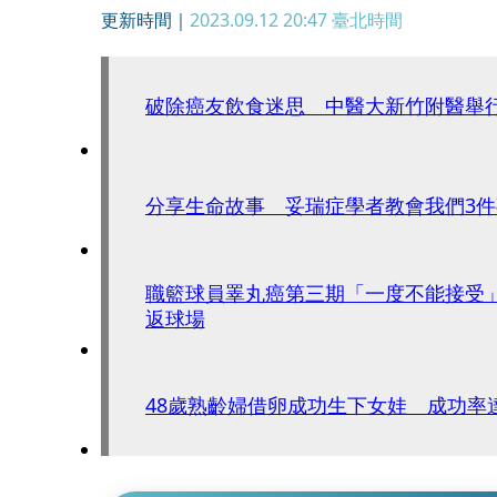
更新時間｜
2023.09.12 20:47
臺北時間
破除癌友飲食迷思 中醫大新竹附醫舉
分享生命故事 妥瑞症學者教會我們3件
職籃球員睪丸癌第三期「一度不能接受
返球場
48歲熟齡婦借卵成功生下女娃 成功率