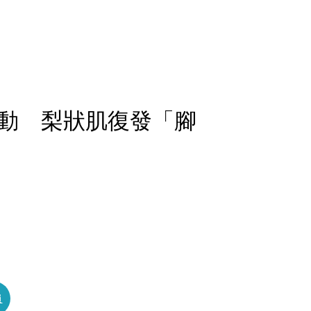
動 梨狀肌復發「腳
員