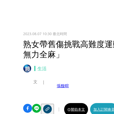
2023.08.07 10:30
臺北時間
熟女帶舊傷挑戰高難度運
無力全麻」
生活
文
張馥暄
贊助本文
加入訂閱會