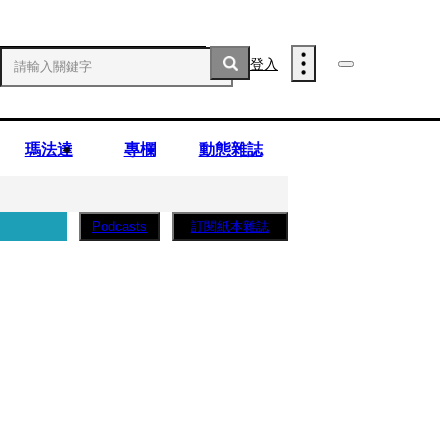
登入
瑪法達
專欄
動態雜誌
訂閱紙本雜誌
Podcasts