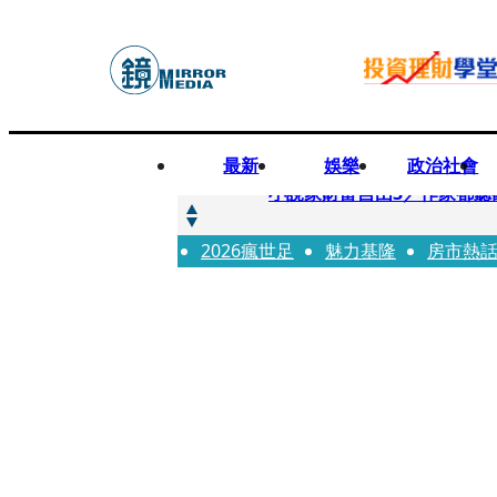
最新
娛樂
政治社會
快訊
小說家財富自由3／作家都聽
2026瘋世足
快訊
魅力基隆
房市熱
《殺手媽咪》孔曉振揹什麼包？
快訊
幼幼台哥哥變博士藝人 李博