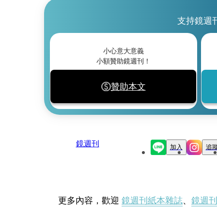
支持鏡週
小心意大意義
小額贊助鏡週刊！
贊助本文
鏡週刊
加入
追
更多內容，歡迎
鏡週刊紙本雜誌
、
鏡週