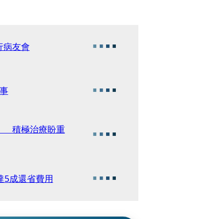
行病友會
事
」 積極治療盼重
達5成還省費用