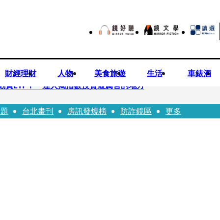
財經理財
人物
美食旅遊
生活
車錶酒
勸買ETF！ 達人揭指數投資最厲害的地方
話題
台北畫刊
房訊發燒榜
防詐鏡區
更多
 DELVAUX兩款經典包成劇中焦點
翔情牽王欣晨5年