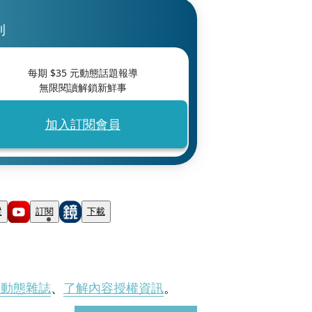
刊
每期 $
35
元動態話題報導
無限閱讀解鎖新鮮事
加入訂閱會員
蹤
訂閱
下載
刊動態雜誌
、
了解內容授權資訊
。