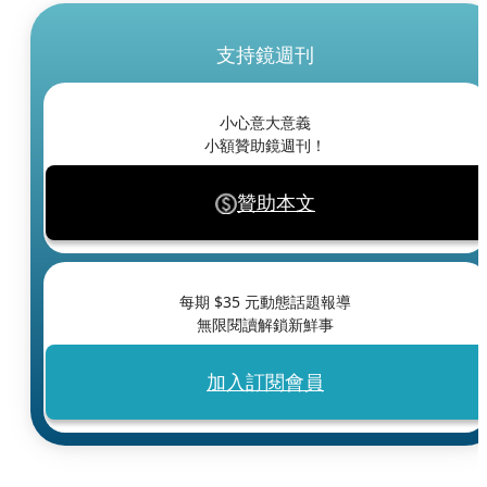
支持鏡週刊
小心意大意義
小額贊助鏡週刊！
贊助本文
每期 $
35
元動態話題報導
無限閱讀解鎖新鮮事
加入訂閱會員