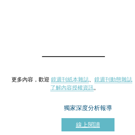
更多內容，歡迎
鏡週刊紙本雜誌
、
鏡週刊動態雜誌
了解內容授權資訊
。
獨家深度分析報導
線上閱讀