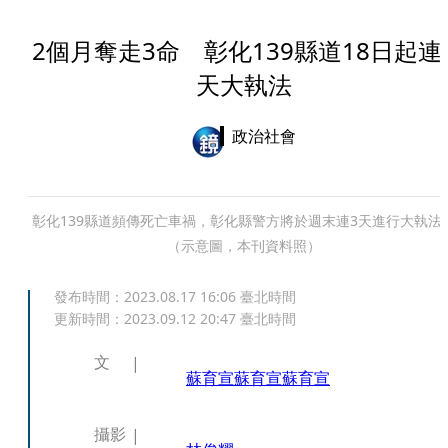
2個月奪走3命 彰化139縣道18日起連
天大執法
政治社會
彰化139縣道頻傳死亡車禍，彰化縣警方將於週末連3天進行大執法
（示意圖，本刊資料照）
發布時間：
2023.08.17 16:06
臺北時間
更新時間：
2023.09.12 20:47
臺北時間
文
蘇育宣
蘇育宣
蘇育宣
攝影