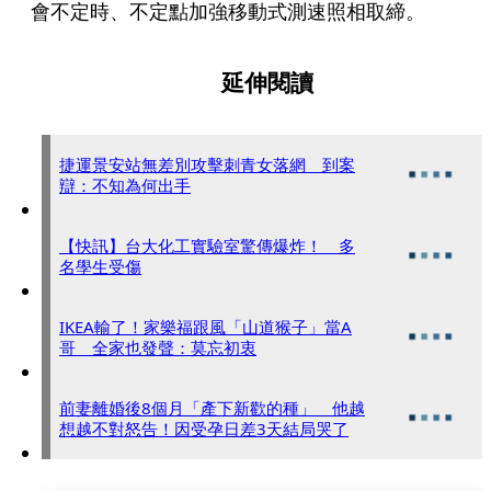
會不定時、不定點加強移動式測速照相取締。
延伸閱讀
捷運景安站無差別攻擊刺青女落網 到案
辯：不知為何出手
【快訊】台大化工實驗室驚傳爆炸！ 多
名學生受傷
IKEA輸了！家樂福跟風「山道猴子」當A
哥 全家也發聲：莫忘初衷
前妻離婚後8個月「產下新歡的種」 他越
想越不對怒告！因受孕日差3天結局哭了