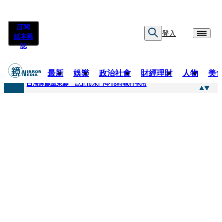
訂閱
登入
紙本雜
誌
最新
娛樂
政治社會
財經理財
人物
美
快訊
白海豚颱風來襲 台北市水門今18時執行拖吊
快訊
AKIRA台北唱到一半突收兒子告白「爸爸I LOVE YOU」 驚喜林志玲同步曝光父親節「披薩蛋糕」
快訊
獨家／TWICE Mina一進華山「天空秒變臉」！ONCE狂風暴雨死守 畫面曝光2.5萬人笑翻