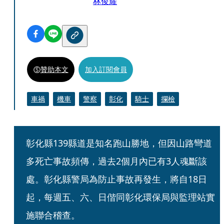
林俊耀
贊助本文
加入訂閱會員
車禍
機車
警察
彰化
騎士
攔檢
彰化縣139縣道是知名跑山勝地，但因山路彎道
多死亡事故頻傳，過去2個月內已有3人魂斷該
處。彰化縣警局為防止事故再發生，將自18日
起，每週五、六、日偕同彰化環保局與監理站實
施聯合稽查。