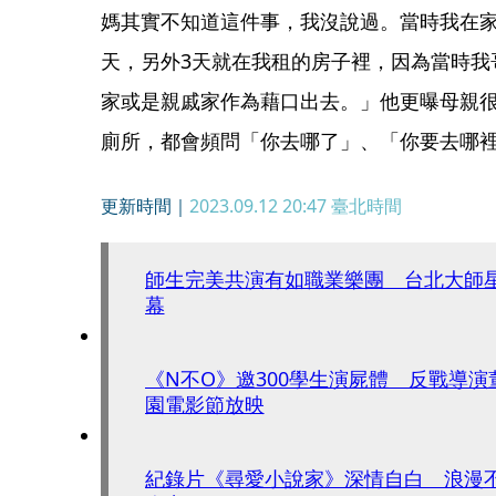
媽其實不知道這件事，我沒說過。當時我在家
天，另外3天就在我租的房子裡，因為當時我
家或是親戚家作為藉口出去。」他更曝母親
廁所，都會頻問「你去哪了」、「你要去哪
更新時間｜
2023.09.12 20:47
臺北時間
師生完美共演有如職業樂團 台北大師
幕
《N不O》邀300學生演屍體 反戰導
園電影節放映
紀錄片《尋愛小說家》深情自白 浪漫