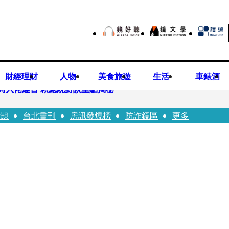
財經理財
人物
美食旅遊
生活
車錶酒
商大佬建言 賴總統對談重點揭秘
話題
台北畫刊
房訊發燒榜
防詐鏡區
更多
恐失明 工會籲檢討校安破口：老師不是肉身盾牌
往「農業處前夫」3個月就閃婚