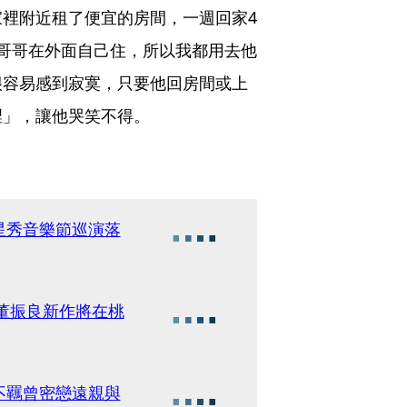
裡附近租了便宜的房間，一週回家4
哥哥在外面自己住，所以我都用去他
很容易感到寂寞，只要他回房間或上
裡」，讓他哭笑不得。
星秀音樂節巡演落
演董振良新作將在桃
不羈曾密戀遠親與