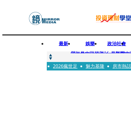
最新
娛樂
政治社會
快訊
賴密會工商領袖1／官邸聽工
2026瘋世足
快訊
魅力基隆
房市熱
台中女師遭特教生刺傷右眼
快訊
姜厚任女友用舊姓嫁過人 交