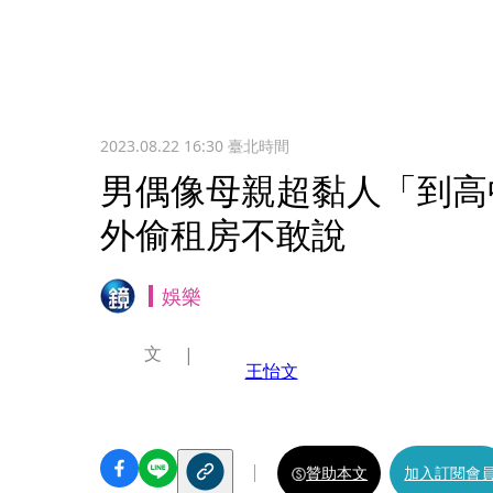
2023.08.22 16:30
臺北時間
男偶像母親超黏人「到高
外偷租房不敢說
娛樂
文
王怡文
贊助本文
加入訂閱會