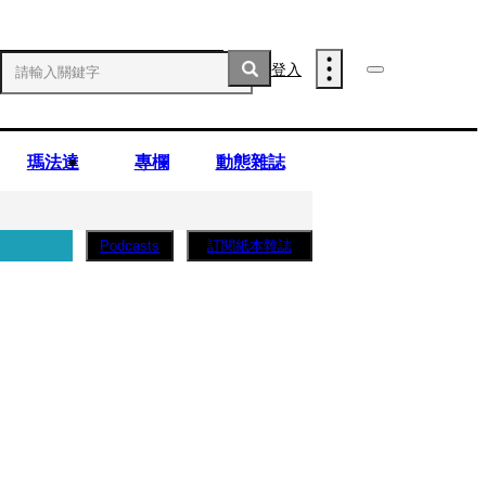
登入
瑪法達
專欄
動態雜誌
訂閱紙本雜誌
Podcasts