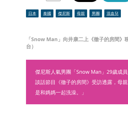
日本
泰國
傑尼斯
母親
男團
混血兒
「Snow Man」向井康二上《徹子的房間
台）
傑尼斯人氣男團「Snow Man」29歲
談話節目《徹子的房間》受訪透露，母親
是和媽媽一起洗澡。」