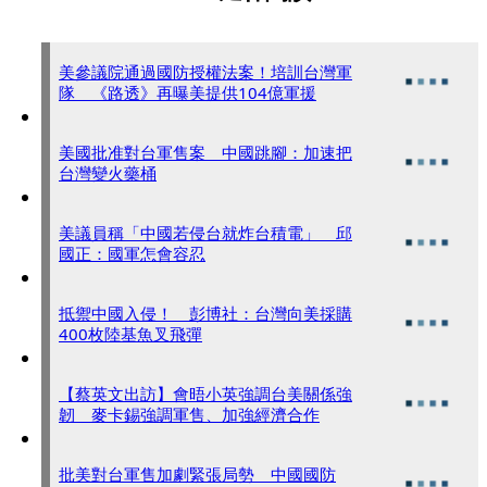
美參議院通過國防授權法案！培訓台灣軍
隊 《路透》再曝美提供104億軍援
美國批准對台軍售案 中國跳腳：加速把
台灣變火藥桶
美議員稱「中國若侵台就炸台積電」 邱
國正：國軍怎會容忍
抵禦中國入侵！ 彭博社：台灣向美採購
400枚陸基魚叉飛彈
【蔡英文出訪】會晤小英強調台美關係強
韌 麥卡錫強調軍售、加強經濟合作
批美對台軍售加劇緊張局勢 中國國防