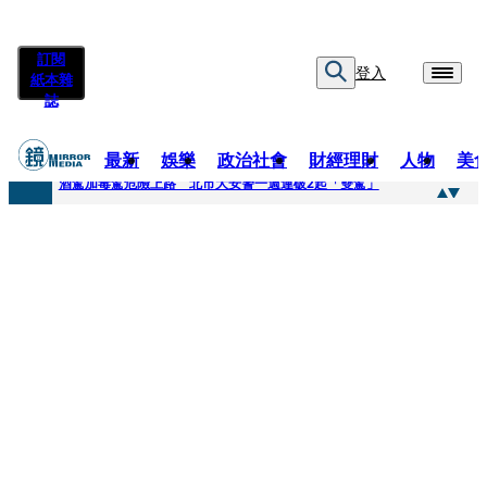
訂閱
登入
紙本雜
誌
最新
娛樂
政治社會
財經理財
人物
美
快訊
酒駕加毒駕危險上路 北市大安警一週連破2起「雙駕」
快訊
Ozone黃文廷、FEniX夏浦洋組「神隊友」 邱以太、林亭莉熱血狂奔殺青淚崩
快訊
AKIRA台北唱到一半突收兒子告白「爸爸I LOVE YOU」 驚喜林志玲同步曝光父親節「披薩蛋糕」