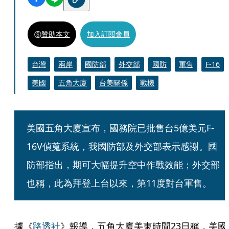
贊助本文
加入訂閱會員
台灣
兩岸
國防部
外交部
國防
軍售
F-16
美國
五角大廈
台美關係
戰機
美國五角大廈宣布，國務院已批售台5億美元F-
16V偵蒐系統，我國防部及外交部表示感謝。國
防部指出，期可大幅提升空中作戰效能；外交部
也稱，此為拜登上台以來，第11度對台軍售。
據《
路透社
》報導，五角大廈美東時間23日稱，美國