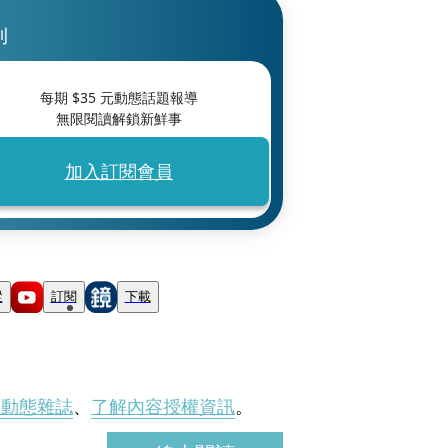
刊
每期 $
35
元動態話題報導
無限閱讀解鎖新鮮事
加入訂閱會員
蹤
訂閱
下載
刊動態雜誌
、
了解內容授權資訊
。