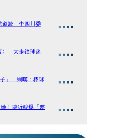
求道歉 李四川委
夜〉 大走鐘球迷
X子」 網嘆：棒球
過她！陳沂酸爆「差