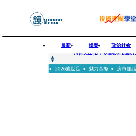
最新
娛樂
政治社會
快訊
川普又出招！多晶矽產品課15
2026瘋世足
快訊
魅力基隆
房市熱
超速肇事停工一年首度受訪
快訊
真相一把抓／蕭敬騰 A-Li