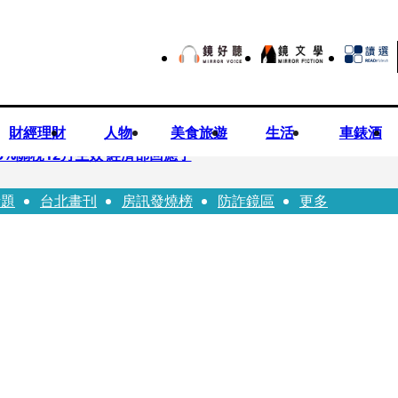
財經理財
人物
美食旅遊
生活
車錶酒
%關稅12月生效 經濟部回應了
話題
台北畫刊
房訊發燒榜
防詐鏡區
更多
 廣末涼子被次子點醒！哽咽吐露：不再偽裝完美
n同框有一腿 彭佳慧聞腋女青年