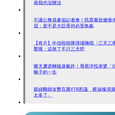
座我也沒辦法
不讓公務員參加記者會！民眾黨批傲慢
屈：若不是大巨蛋何必受鳥氣
【有片】中信啦啦隊球場嗨唱〈三天三
驚嘆：這熬了不只三天吧
樂天遭逆轉猿迷氣炸！辱罵洋投老婆「
猴子的一生
親綠醫師攻擊百萬YTR惹議 蔡淑臻演
太多了」