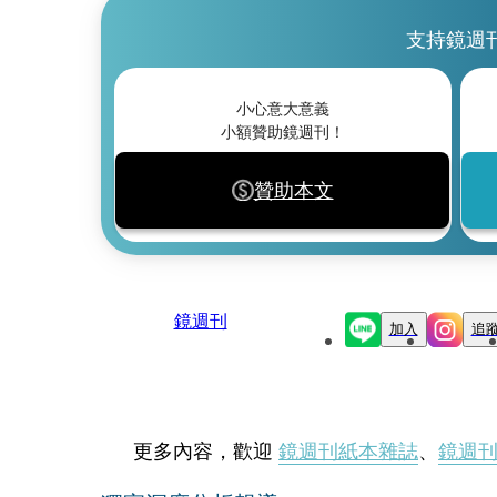
支持鏡週
小心意大意義
小額贊助鏡週刊！
贊助本文
鏡週刊
加入
追
更多內容，歡迎
鏡週刊紙本雜誌
、
鏡週