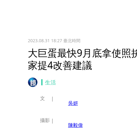
2023.08.31 18:27
臺北時間
大巨蛋最快9月底拿使照
家提4改善建議
生活
文
吳妍
攝影
陳毅偉