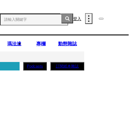
登入
瑪法達
專欄
動態雜誌
訂閱紙本雜誌
Podcasts