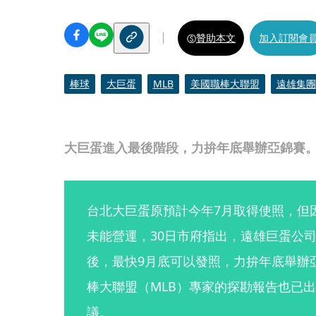
贊助本文
加入訂閱會
棒球
大巨蛋
MLB
美國職棒大聯盟
遠雄集團
大巨蛋進入最後階段，力拚年底舉辦亞錦賽
台北大巨蛋原預計今年7月取得使照，但
未能營運，30日市府指出，遠雄巨蛋公
後，最快9月底可以發照，力拚年底舉辦
棒大聯盟（MLB）專家的探勘報告也已
議。