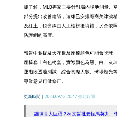
據了解，MLB專家主要針對場內場地測量、
部分提出改善建議，遠雄已安排廠商美津濃
及紅土，也會經由人工檢視後填補，另會依
防護網的高度。
報告中並提及天花板及座椅顏色可能會吃球
座椅套上白色椅套，實際顏色為黑、白、灰3
運階段透過測試，綜合實際人數、球場燈光
專業意見再做修正。
更新時間｜
2023.09.12 20:47
臺北時間
誰搞臭大巨蛋？柯文哲批要怪馬英九 