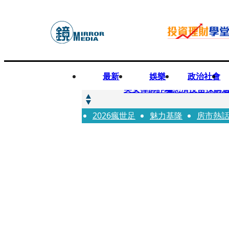
最新
娛樂
政治社會
快訊
美女律師詐騙慈濟疫苗採購逾
2026瘋世足
快訊
魅力基隆
房市熱
才爆「皮克敏」爭議又來！柯
快訊
SJ始源真的可以 驚喜現身