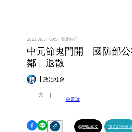
2023.08.31 09:51
臺北時間
中元節鬼門開 國防部公
鄰」退散
政治社會
文
曾盈瑜
贊助本文
加入訂閱會