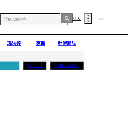
登入
瑪法達
專欄
動態雜誌
訂閱紙本雜誌
Podcasts