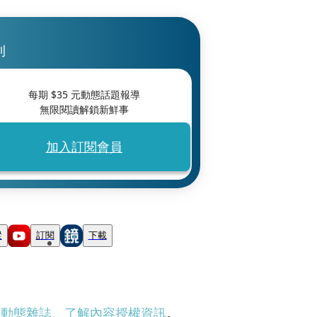
刊
每期 $
35
元動態話題報導
無限閱讀解鎖新鮮事
加入訂閱會員
蹤
訂閱
下載
刊動態雜誌
、
了解內容授權資訊
。