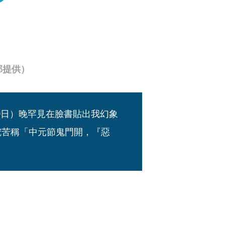
部提供）
0日）晚罕見在臉書貼出我幻象
挖苦稱「中元節鬼門開，『惡