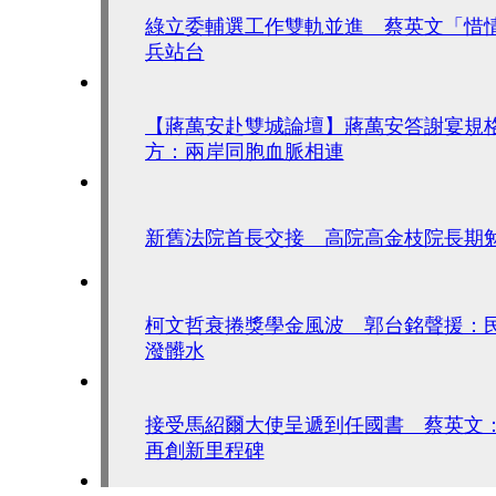
綠立委輔選工作雙軌並進 蔡英文「惜
兵站台
【蔣萬安赴雙城論壇】蔣萬安答謝宴規
方：兩岸同胞血脈相連
新舊法院首長交接 高院高金枝院長期
柯文哲衰捲獎學金風波 郭台銘聲援：
潑髒水
接受馬紹爾大使呈遞到任國書 蔡英文
再創新里程碑