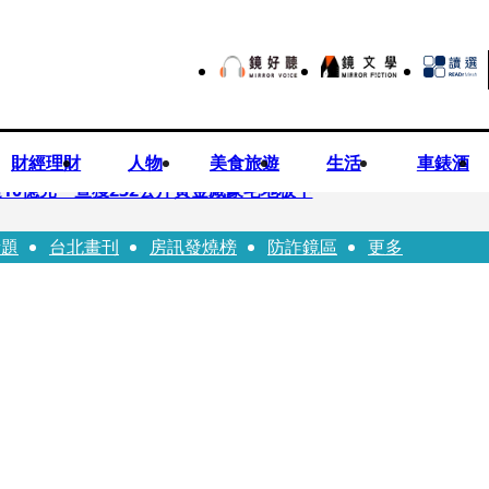
財經理財
人物
美食旅遊
生活
車錶酒
10億元 查獲232公斤黃金藏豪宅地板下
話題
台北畫刊
房訊發燒榜
防詐鏡區
更多
文哲生日照撞《VOGUE》 陳智菡遭轟侵權急改圖
早餐店認證應援 幽默提醒「記得常換照」