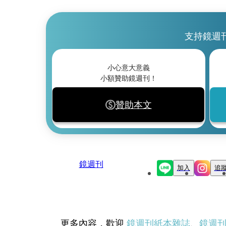
支持鏡週
小心意大意義
小額贊助鏡週刊！
贊助本文
鏡週刊
加入
追
更多內容，歡迎
鏡週刊紙本雜誌
、
鏡週