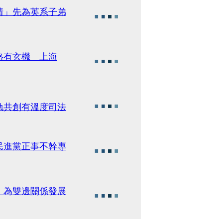
情」先為英系子弟
格有玄機 上海
勉共創有溫度司法
民進黨正事不幹專
：為雙邊關係發展