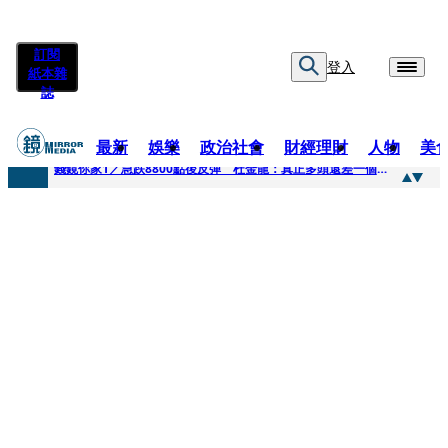
訂閱
登入
紙本雜
誌
最新
娛樂
政治社會
財經理財
人物
美
快訊
錢鏡你家1／急跌8800點後反彈 杜金龍：真正多頭還差一個訊號
快訊
鏡大咖／一起往好命路出發 唐綺陽
快訊
台中國一特教生暑輔失控！折斷掃把刺傷老師 女老師眼球重創恐失明