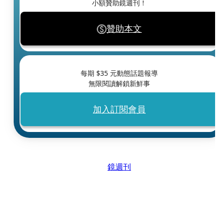
小額贊助鏡週刊！
贊助本文
每期 $
35
元動態話題報導
無限閱讀解鎖新鮮事
加入訂閱會員
鏡週刊