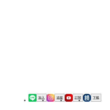
加入
追蹤
訂閱
下載