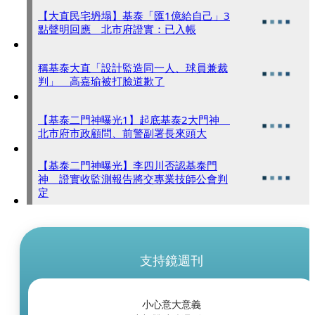
【大直民宅坍塌】基泰「匯1億給自己」3
點聲明回應 北市府證實：已入帳
稱基泰大直「設計監造同一人、球員兼裁
判」 高嘉瑜被打臉道歉了
【基泰二門神曝光1】起底基泰2大門神
北市府市政顧問、前警副署長來頭大
【基泰二門神曝光】李四川否認基泰門
神 證實收監測報告將交專業技師公會判
定
支持鏡週刊
小心意大意義