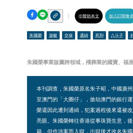
贊助本文
加入訂閱會
朱國榮
遊艇
交保
通緝
死刑
八斗子
朱國榮事業版圖跨領域，殯葬業的國寶、福
本刊調查，朱國榮原名朱子昭，中國廣州
至澳門的「大圈仔」，搶劫澳門的銀行運
榮還因此遭到通緝，犯案過程後來還被改
亮眼。朱國榮轉往香港從事珠寶生意，後
籍，但也涉案而入獄，出獄後才改名朱國