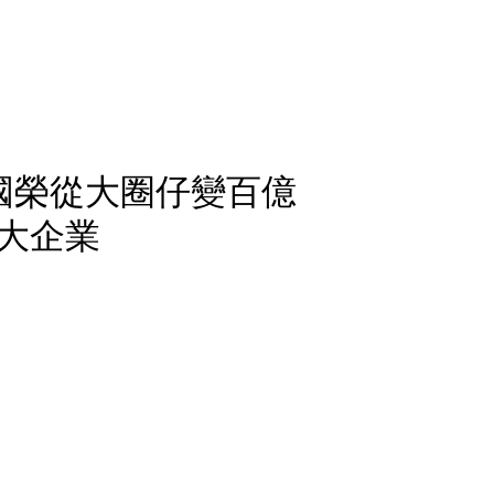
國榮從大圈仔變百億
大企業