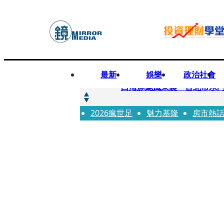
最新
娛樂
政治社會
快訊
白海豚颱風來襲 台北市水門
2026瘋世足
快訊
魅力基隆
房市熱
AKIRA台北唱到一半突收兒
快訊
獨家／TWICE Mina一進