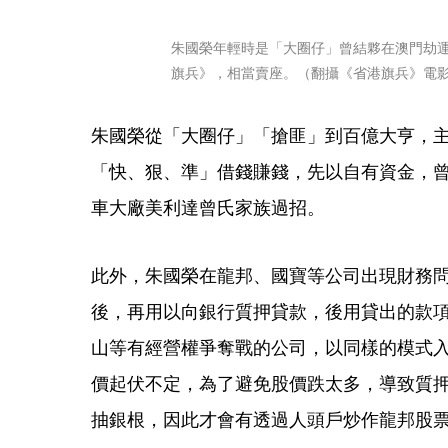
朱國榮年輕時是「大圈仔」曾結夥在澳門劫
旗兵》，相當賣座。（翻攝《省港旗兵》電
朱國榮從「大圈仔」「搶匪」到百億大亨，
「快、狠、準」借錢賺錢，先以自有資金，
車大廠美利達曾氏家族過招。
此外，朱國榮在龍邦、國寶等公司出現財務
後，再用以向銀行質押貸款，後用貸出的款
山等有經營權爭奪戰的公司，以同樣的模式
價起伏不定，為了避免股價跌太多，導致質
抽銀根，因此才會有透過人頭戶炒作龍邦股