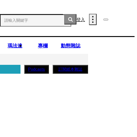
登入
瑪法達
專欄
動態雜誌
訂閱紙本雜誌
Podcasts
薩蛋糕」