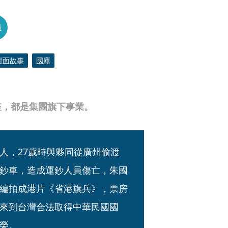
員
封面故事
國庫
座，都是集團旗下事業。
人，27歲時與夥同從廣州偷渡
鈔車，造成運鈔人員傷亡，朱國
編拍成港片《省港旗兵》，票房
來到台灣合法取得中華民國國
榮。 