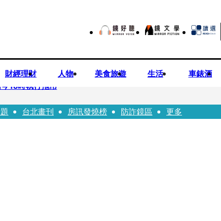
財經理財
人物
美食旅遊
生活
車錶酒
今18時執行拖吊
話題
台北畫刊
房訊發燒榜
防詐鏡區
更多
子告白「爸爸I LOVE YOU」 驚喜林志玲同步曝光父親節「披
華山「天空秒變臉」！ONCE狂風暴雨死守 畫面曝光2.5萬人笑翻