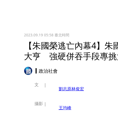
2023.09.19 05:58
臺北時間
【朱國榮逃亡內幕4】朱
大亨 強硬併吞手段專挑
政治社會
文
劉志原
林俊宏
攝影
王均峰