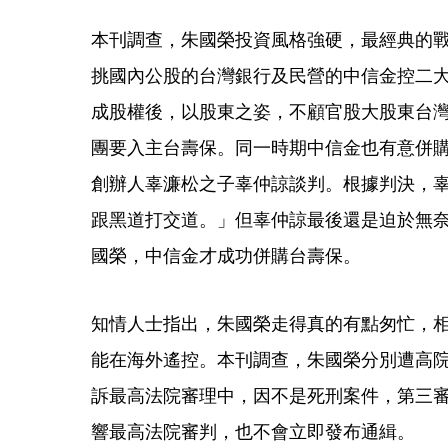
本刊調查，朱國榮投資風格強硬，最經典的
挑國內公股的台灣銀行及民營的中信金控二
成股權後，以股東之姿，不顧官股大股東台灣
團要入主台壽保。同一時期中信金也有意併
創辦人辜濂松之子辜仲諒談判。根據判決，
跟黑道打交道。」但辜仲諒最後還是迫於無奈
國榮，中信金才成功併購台壽保。
知情人士指出，朱國榮走得真的有點匆忙，
能在海外遙控。本刊調查，朱國榮分別遭高院
訴最高法院審理中，因不是死刑案件，第三
響最高法院審判，也不會立即發布通緝。