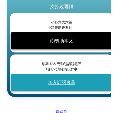
支持鏡週刊
小心意大意義
小額贊助鏡週刊！
贊助本文
每期 $
35
元動態話題報導
無限閱讀解鎖新鮮事
加入訂閱會員
鏡週刊