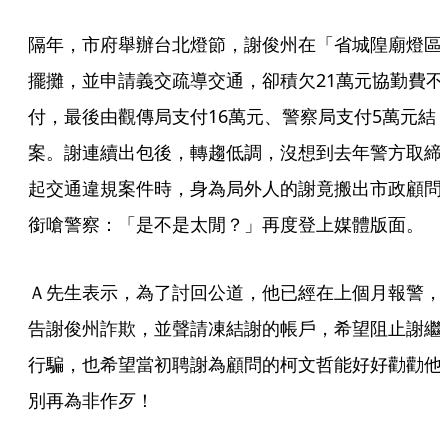
隔年，市府舉辦台北燈節，謝俊州在「省城隍廟燈區
擺攤，並申請義交疏導交通，卻積欠21萬元協勤費不
付，最後由觀傳局支付16萬元、警察局支付5萬元結
案。謝連續出包後，轉趨低調，沒想到去年警方取締
起交通違規案件時，身為局外人的謝竟搬出市政顧問
銜嗆警察：「是不是太閒？」再度登上媒體版面。
Ａ先生表示，為了討回公道，他已經在上個月報警，
告謝俊州詐欺，並聲請凍結謝的帳戶，希望阻止謝繼
行騙，也希望當初聘謝為顧問的柯文哲能好好勸勸他
別再為非作歹！