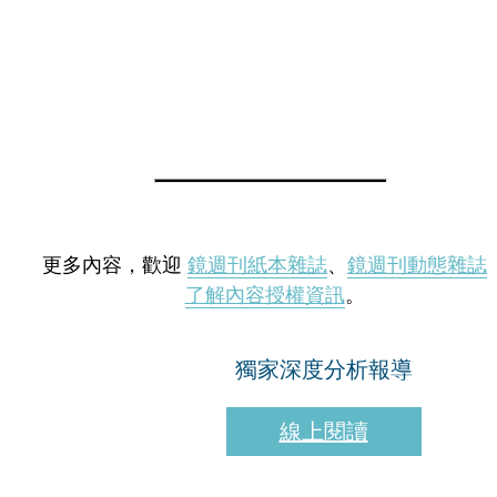
更多內容，歡迎
鏡週刊紙本雜誌
、
鏡週刊動態雜誌
了解內容授權資訊
。
獨家深度分析報導
線上閱讀