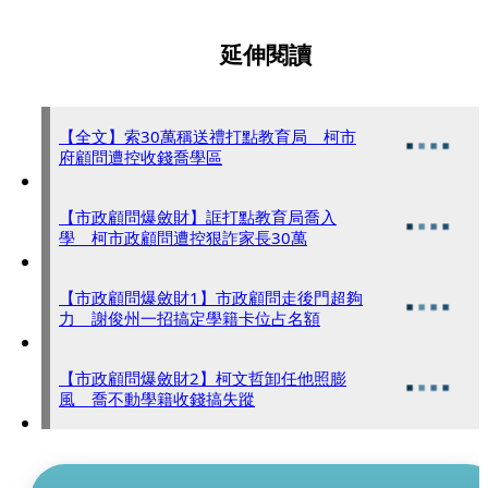
延伸閱讀
【全文】索30萬稱送禮打點教育局 柯市
府顧問遭控收錢喬學區
【市政顧問爆斂財】誆打點教育局喬入
學 柯市政顧問遭控狠詐家長30萬
【市政顧問爆斂財1】市政顧問走後門超夠
力 謝俊州一招搞定學籍卡位占名額
【市政顧問爆斂財2】柯文哲卸任他照膨
風 喬不動學籍收錢搞失蹤