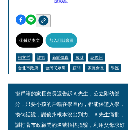
攝影組
贊助本文
加入訂閱會員
柯文哲
詐欺
新聞傳真
斂財
謝俊州
台北市政府
台灣民眾黨
顧問
家長會長
學區
掛戶籍的家長會長還告訴Ａ先生，公立附幼部
分，只要小孩的戶籍在學區內，都能保證入學，
換句話說，謝俊州根本沒出到力。Ａ先生痛批，
謝打著市政顧問的名號招搖撞騙，利用父母求好