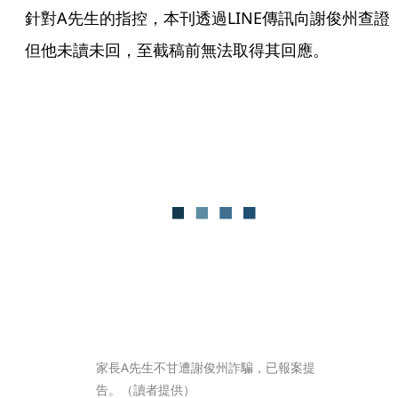
針對A先生的指控，本刊透過LINE傳訊向謝俊州查證
但他未讀未回，至截稿前無法取得其回應。
家長A先生不甘遭謝俊州詐騙，已報案提
告。（讀者提供）