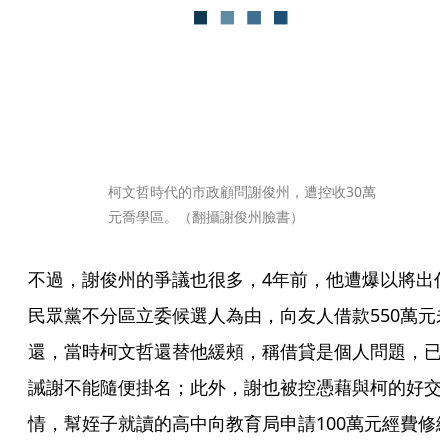
柯文哲時代的市政顧問謝俊州，遭控收30萬
元喬學區。（翻攝謝俊州臉書）
不過，謝俊州的爭議也很多，4年前，他遭爆以將出
民眾黨不分區立委候選人為由，向友人借款550萬元
還，當時柯文哲還替他緩頰，稱借貸是個人問題，已
誡謝不能隨便掛名；此外，謝也被控憑藉與柯的好交
情，幫姪子就讀的高中向教育局申請100萬元經費修