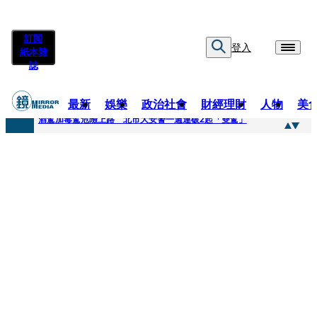
訂閱
登入
紙本雜
誌
最新
娛樂
政治社會
財經理財
人物
美
快訊
酒駕加毒駕危險上路 北市大安警一週連破2起「雙駕」
快訊
Ozone黃文廷、FEniX夏浦洋組「神隊友」 邱以太、林亭莉熱血狂奔殺青淚崩
快訊
AKIRA台北唱到一半突收兒子告白「爸爸I LOVE YOU」 驚喜林志玲同步曝光父親節「披薩蛋糕」