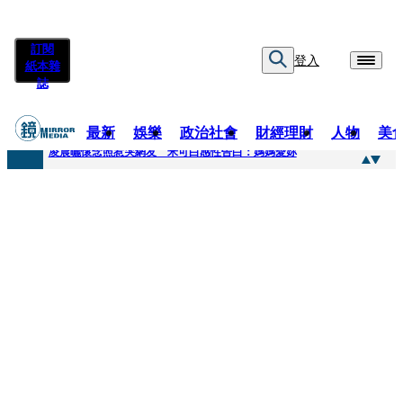
訂閱
登入
紙本雜
誌
最新
娛樂
政治社會
財經理財
人物
美
快訊
凌晨曬懷念照惹哭網友 米可白感性告白：媽媽愛妳
快訊
酸民質疑民進黨「是不是有她裸照？」 黃智賢3點回嗆獲網友讚爆
快訊
姜厚任「老牛找到嫩草」再談小24歲女友 揭七世情緣駁拐坑、暈船破財