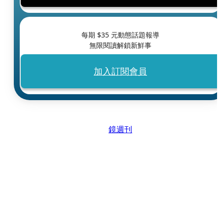
每期 $
35
元動態話題報導
無限閱讀解鎖新鮮事
加入訂閱會員
鏡週刊