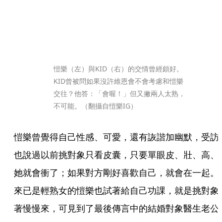
愷樂（左）與KID（右）的交情曾經頗好。
KID曾被問如果沒許維恩會不會考慮和愷樂
交往？他答：「會喔！」但又撇兩人太熟，
不可能。（翻攝自愷樂IG）
愷樂曾覺得自己性感、可愛，還有詼諧加幽默，受訪
也說過以前挑對象只看皮囊，只要單眼皮、壯、高、
她就會衝了；如果對方剛好喜歡自己，就會在一起。
來已是輕熟女的愷樂也試著給自己功課，就是挑對象
著慢慢來，可見到了最後傳言中的結婚對象醫生老公