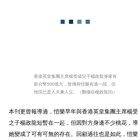
香港英皇集團主席楊受成兒子楊政龍身家有
新台幣500億元，曾傳與愷樂有過一段，但
他現已是人夫兼人父。（翻攝自楊政龍IG）
本刊更曾報導過，愷樂早年與香港英皇集團主席楊受
之子楊政龍短暫在一起，但因對方身邊不少桃花，導
她變成了可有可無的存在。回顧過往也是如此，愷樂