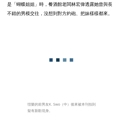
是「蝴蝶姐姐」時，餐酒館老闆林宏偉透露她曾與長
不錯的男模交往，沒想到對方約砲、把妹樣樣都來。
愷樂的前男友K. Swo（中）後來被本刊拍到
疑有新歡現身。