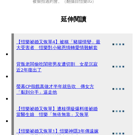
被偷拍過約會。（翻攝自愷樂IG）
延伸閱讀
【愷樂祕婚又恢單4】被稱「豬揚情變」最
大受害者 愷樂對小豬恩情轉愛情難解套
背叛老闆偷吃閨密男友遭切割 女星沉寂
近2年復出了
螢幕CP假戲真做才半年就告吹 傳女方
「黏到分手」逼走他
【愷樂祕婚又恢單】遭核彈級爆料後祕婚
當醫生娘 愷樂「無依無靠」又恢單
【愷樂祕婚又恢單1】愷樂神隱3年傳遠嫁