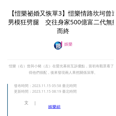
【愷樂祕婚又恢單3】愷樂情路坎坷曾
男模狂劈腿 交往身家500億富二代無
而終
娛樂
愷樂（右）曾與小豬（左）在螢光幕前互訴優點，當初有觀眾看了
得他們很配，後來發現兩人果然關係深厚。
發布時間：
2023.11.15 05:58
臺北時間
更新時間：
2023.11.15 08:19
臺北時間
文
娛樂組