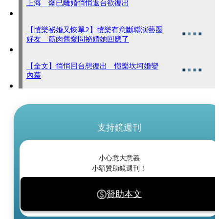
上海 爆已離婚悄悄返台欲復出
【愷樂祕婚又恢單2】愷樂有意斷聯演藝圈
好友 筋肉舊愛問祕婚她回應了
【全文】悄悄回台想復出 愷樂坎坷婚變
內幕
支持鏡週刊
小心意大意義
小額贊助鏡週刊！
贊助本文