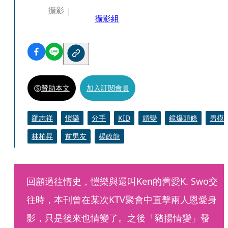
攝影
攝影組
贊助本文
加入訂閱會員
羅志祥
愷樂
分手
KID
婚變
鏡爆頭條
男模
林柏昇
前男友
楊政龍
回顧過往情史，愷樂與還叫Ken的舊愛K. Swo交
往時，本刊曾在某次KTV聚會中直擊兩人恩愛身
影，只是後來也情變了。之後「豬揚情變」發