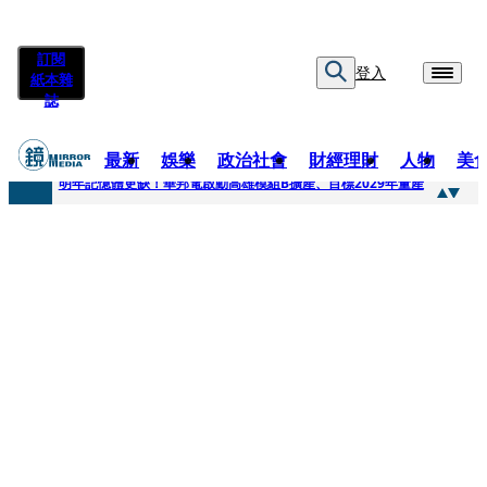
訂閱
登入
紙本雜
誌
最新
娛樂
政治社會
財經理財
人物
美
快訊
明年記憶體更缺！華邦電啟動高雄模組B擴產、目標2029年量產
快訊
5566小刀爆離婚台玻千金！14年豪門婚碎原因曝 岳母徐莉玲風暴意外揭家族祕辛
快訊
白海豚颱風攪局 客家親子劇《燈怪》新北場改期演出