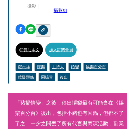
攝影
攝影組
贊助本文
加入訂閱會員
羅志祥
愷樂
主持人
婚變
娛樂百分百
鏡爆頭條
周揚青
復出
「豬揚情變」之後，傳出愷樂最有可能會在《娛
樂百分百》復出，包括小豬也有回鍋，但都不了
了之；一夕之間丟了所有代言與商演活動，副業