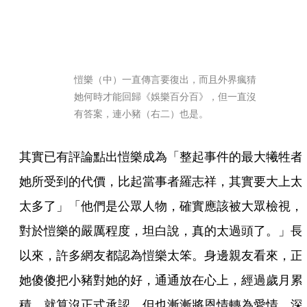
愷樂（中）一直傳言要復出，而且外界瘋猜
她何時才能回歸《娛樂百分百》，但一直沒
有答案，連小豬（右二）也是。
其實已有評論點出愷樂成為「整起事件的最大犧牲者
她所受到的代價，比起當事者羅志祥，其實要大上太
太多了」「他們是公眾人物，確實應該被大眾檢視，
對於愷樂的嚴厲程度，坦白說，真的太過頭了。」長
以來，許多網友都認為愷樂太笨。身邊親友看來，正
她傻傻把小豬對她的好，通通放在心上，經過歲月累
積，就算沒正式承認，但也漸漸將恩情轉為愛情，深