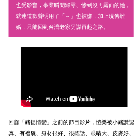
也受影響，事業瞬間歸零、慘到沒再露面的她，
就連道歉聲明用了「～」也被嫌，加上現傳離
婚，只能回到台灣老家另謀再起之路。
回顧「豬揚情變」之前的節目影片，愷樂被小豬讚認
真、有禮貌、身材很好、很聽話、眼睛大、皮膚好、