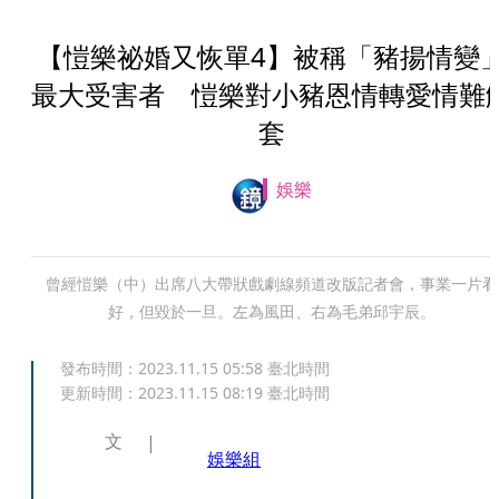
【愷樂祕婚又恢單4】被稱「豬揚情變
最大受害者 愷樂對小豬恩情轉愛情難
套
娛樂
曾經愷樂（中）出席八大帶狀戲劇線頻道改版記者會，事業一片看
好，但毀於一旦。左為風田、右為毛弟邱宇辰。
發布時間：
2023.11.15 05:58
臺北時間
更新時間：
2023.11.15 08:19
臺北時間
文
娛樂組