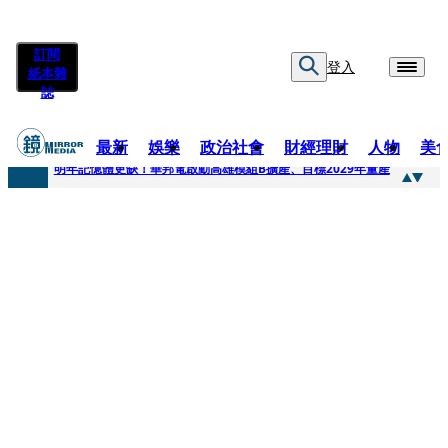
訂閱
登入
紙本雜
誌
最新
娛樂
政治社會
財經理財
人物
美
快訊
明年記憶體更缺！華邦電啟動高雄模組B擴產、目標2029年量產
快訊
5566小刀爆離婚台玻千金！14年豪門婚碎原因曝 岳母徐莉玲風暴意外揭家族祕辛
快訊
白海豚颱風攪局 客家親子劇《燈怪》新北場改期演出