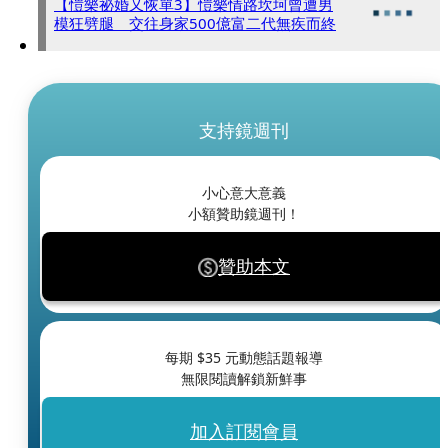
【愷樂祕婚又恢單3】愷樂情路坎坷曾遭男
模狂劈腿 交往身家500億富二代無疾而終
支持鏡週刊
小心意大意義
小額贊助鏡週刊！
贊助本文
每期 $
35
元動態話題報導
無限閱讀解鎖新鮮事
加入訂閱會員