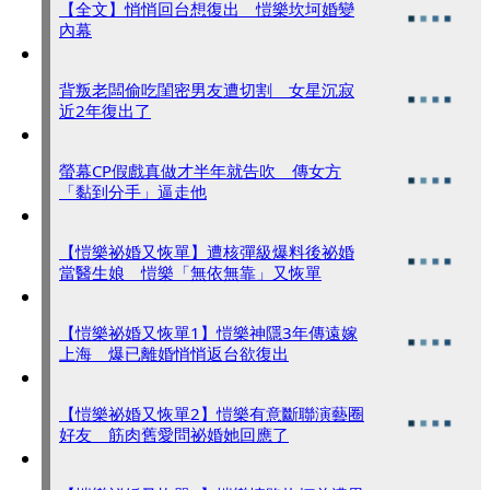
【全文】悄悄回台想復出 愷樂坎坷婚變
內幕
背叛老闆偷吃閨密男友遭切割 女星沉寂
近2年復出了
螢幕CP假戲真做才半年就告吹 傳女方
「黏到分手」逼走他
【愷樂祕婚又恢單】遭核彈級爆料後祕婚
當醫生娘 愷樂「無依無靠」又恢單
【愷樂祕婚又恢單1】愷樂神隱3年傳遠嫁
上海 爆已離婚悄悄返台欲復出
【愷樂祕婚又恢單2】愷樂有意斷聯演藝圈
好友 筋肉舊愛問祕婚她回應了