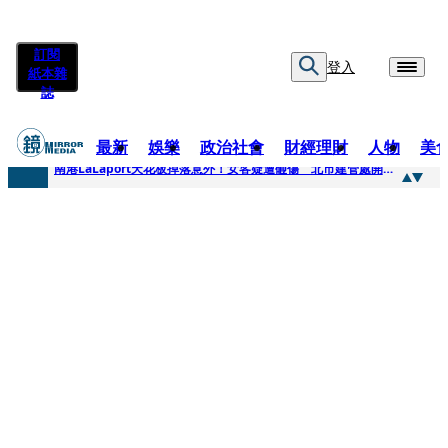
訂閱
登入
紙本雜
誌
最新
娛樂
政治社會
財經理財
人物
美
快訊
南港LaLaport天花板掉落意外！女客疑遭砸傷 北市建管處開罰30萬
快訊
川普又出招！多晶矽產品課15%關稅12月生效 經濟部回應了
快訊
美伊衝突要注意！ 台塑四寶7月營收齊揚股價抗跌