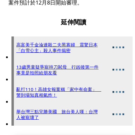
案件預計於12月8日開始審理。
延伸閱讀
高富美千金淪連殺二夫黑寡婦 震驚日本
「白雪公主」殺人事件揭密
13歲男童疑爭寵持刀弒母 行凶後第一件
事竟是拍照給朋友看
亂打110！高雄女報案稱「家中有命案」
警到場知真相氣炸！
舉台灣三點完勝美國 旅台美人嘆：台灣
人被寵壞了