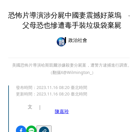
恐怖片導演涉分屍中國妻震撼好萊塢 
父母恐也慘遭毒手裝垃圾袋棄屍
政治社會
美國恐怖片導演哈斯凱爾涉嫌殺妻分屍案，遭警方逮捕進行調查。
（翻攝X@Wilmington_）
發布時間：
2023.11.16 08:20
臺北時間
更新時間：
2023.11.16 08:20
臺北時間
文
陳嘉玲