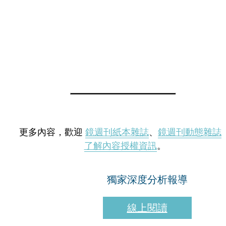
更多內容，歡迎
鏡週刊紙本雜誌
、
鏡週刊動態雜誌
了解內容授權資訊
。
獨家深度分析報導
線上閱讀