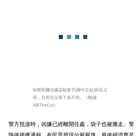
哈斯凱爾涉嫌謀殺妻子(圖中左起)與岳父
母，目前岳父母下落不明。（翻攝
X@TheCut）
警方抵達時，凶嫌已經離開住處，袋子也被搬走。警
隨後接獲通報，有民眾發現分屍屍塊，最後經證實是