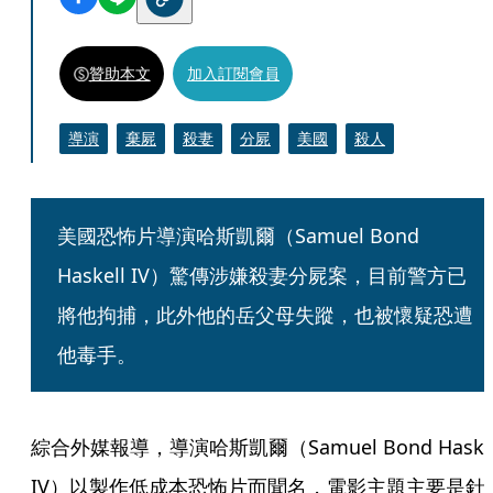
贊助本文
加入訂閱會員
導演
棄屍
殺妻
分屍
美國
殺人
美國恐怖片導演哈斯凱爾（Samuel Bond 
Haskell IV）驚傳涉嫌殺妻分屍案，目前警方已
將他拘捕，此外他的岳父母失蹤，也被懷疑恐遭
他毒手。
綜合外媒報導，導演哈斯凱爾（Samuel Bond Haskell
IV）以製作低成本恐怖片而聞名，電影主題主要是針