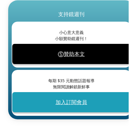
支持鏡週刊
小心意大意義
小額贊助鏡週刊！
贊助本文
每期 $
35
元動態話題報導
無限閱讀解鎖新鮮事
加入訂閱會員