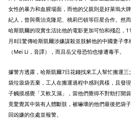
女性的暴力和血腥場面，而他的父親則是好萊塢大牌
紀人，曾與喬治克隆尼、桃莉巴頓等巨星合作。然而
哈斯凱爾的現實生活比他的電影更加可怕和殘忍，11
月8日驚傳哈斯凱爾涉嫌謀殺並肢解他的中國妻子李
（Mei Li，音譯），而且岳父母恐怕也慘遭毒手。
據警方透露，哈斯凱爾7日花錢找來工人幫忙搬運三
袋垃圾袋丟棄，工人在搬運過程中感到異樣，且發現
子觸摸感覺「又軟又濕」，當他們覺得不對勁打開袋
竟驚覺其中裝有人體斷肢，被嚇壞的他們最後把袋子
回凶嫌的住處並報警。