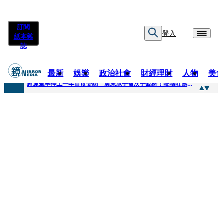
訂閱
登入
紙本雜
誌
最新
娛樂
政治社會
財經理財
人物
美
快訊
超速肇事停工一年首度受訪 廣末涼子被次子點醒！哽咽吐露：不再偽裝完美
快訊
暗黑界轉戰科技圈！前AV女優當工程師 接單「網站製作」
快訊
鼻酸畫面曝...獨居飼主猝逝！13愛犬伴屍多日未啃食 忠犬挨餓「死守遺體」警戒護主惹淚