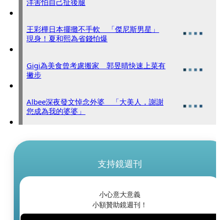
洋害怕自己扯後腿
王彩樺日本擺攤不手軟 「傑尼斯男星」
現身！夏和熙為省錢怕爆
Gigi為美食曾考慮搬家 郭昱晴快速上菜有
撇步
Albee深夜發文悼念外婆 「大美人，謝謝
您成為我的婆婆」
支持鏡週刊
小心意大意義
小額贊助鏡週刊！