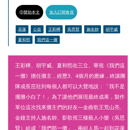
贊助本文
加入訂閱會員
花蓮
公益
王彩樺
吳思賢
施名帥
胡宇威
夏和熙
我們這一攤
王彩樺、胡宇威、夏和熙在三立、華視《我們這
一攤》擔任攤主，經歷3、4個月的磨練，終讓團
隊成長茁壯到每個人都可以大聲地說：「我不是
擺攤小白了！」為了讓他們展現最終成果，製作
單位這次找來攤主們的好友—金曲歌王荒山亮、
金鐘主持人施名帥、影歌視三棲藝人小樂（吳思
賢）組成「我們那一攤」，兩組人馬一起到花蓮