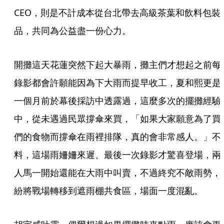
CEO，則是不計成本從台北帶去高級茶葉和飲料包裝
品，共同為公益盡一份心力。
開攤這天花蓮突然下起大暴雨，攤主們才想起之前每
錄影都會許願能因為下大雨而提早收工，夏和熙更是
一個月前於幕後採訪中透露過，這麼多次的擺攤經驗
中，從未遇過民眾撐傘來買，「如果大家願意為了買
們的食物而撐傘在雨裡排隊，真的會非常感人。」不
料，這場雨姍姍來遲、最後一次錄影才驚喜登場，兩
人馬一開始還能在大雨中叫賣，不過終究不敵雨勢，
紛將戰場轉移到遮雨棚共食區，場面一度混亂。