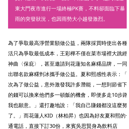
東大門夜市進行一場終極PK賽，不料卻面臨下暴
雨的突發狀況，也因雨勢大小越發激烈。
為了爭取最高淨營業額做公益，兩隊採買時使出各種
活只為爭取最低成本，王彩樺不僅在菜市場裡大跳經
神曲〈保庇〉，甚至邀請到花蓮知名麻糬品牌，一同
出聯名款麻糬剉冰攜手做公益。夏和熙感性表示：「
次為了做公益，意外激發我許多潛能，一想到節省下
的錢可以換來他們多一頓飯的機會，即便多走10步路
我也願意。」還打趣地說：「我自己賺錢都沒這麼努
了。」而花蓮人KID（林柏昇）也因為好友夏和熙的
通電話，直接下訂30份，來賓吳思賢身為飲料店