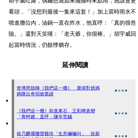
胡宇威吐露，偶爾想過如果擺攤時來點雨，應該會更
看頭，「沒想到最後一集來這套！」加上當時雨水不
噴進攤位內，油鍋一直在炸水，他直呼：「真的很危
險。」還對天笑嘆：「老天爺，你很棒。」胡宇威回
起當時情況，仍餘悸猶存。
延伸閱讀
曾博恩助陣《我們這一攤》 鹿港對尬媽
媽隊出奇招搶業績
《我們這一攤》前進東石 王彩樺真變
「青蚵嫂」直呼：賺辛苦錢
徐乃麟擺攤賣雞排「生意嚇嚇叫」 徐新