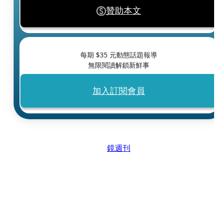
贊助本文
每期 $
35
元動態話題報導
無限閱讀解鎖新鮮事
加入訂閱會員
鏡週刊