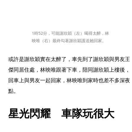
1時52分，可能謝欣穎（左）喝得太醉，林
映唯（右）最終勾著謝欣穎護送她回家。
或許是謝欣穎實在太醉了，車先到了謝欣穎與男友王
傑同居住處，林映唯跟著下車，陪同謝欣穎上樓後，
回車上與男友一起回家，林映唯到家時也差不多深夜
點。
星光閃耀　車隊玩很大