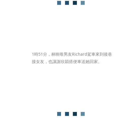
1時51分，林映唯男友Richard駕車來到後巷
接女友，也讓謝欣穎搭便車送她回家。