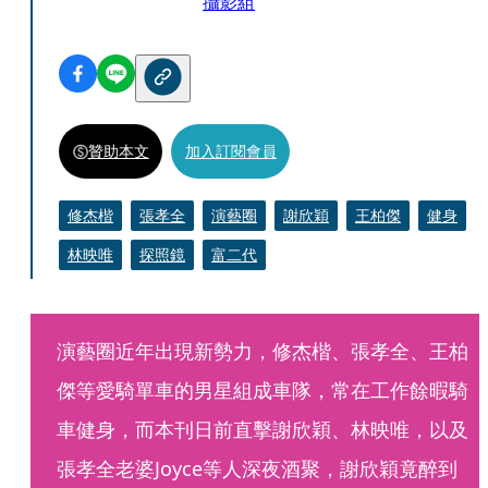
攝影組
贊助本文
加入訂閱會員
修杰楷
張孝全
演藝圈
謝欣穎
王柏傑
健身
林映唯
探照鏡
富二代
演藝圈近年出現新勢力，修杰楷、張孝全、王柏
傑等愛騎單車的男星組成車隊，常在工作餘暇騎
車健身，而本刊日前直擊謝欣穎、林映唯，以及
張孝全老婆Joyce等人深夜酒聚，謝欣穎竟醉到