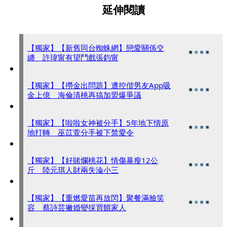
延伸閱讀
【獨家】【新舊同台蜘蛛網】戀愛關係交
纏 許瑋甯有望鬥戲張鈞甯
【獨家】【撈金出問題】遭控偕男友App吸
金上億 海倫清桃再搞加盟爆爭議
【獨家】【啦啦女神被分手】5年地下情原
地打轉 巫苡萱分手被下禁愛令
【獨家】【好賭爛桃花】情傷暴瘦12公
斤 陸元琪人財兩失淪小三
【獨家】【重燃愛苗再放閃】聚餐滿臉笑
容 蔡詩芸撇婚變採買餵家人