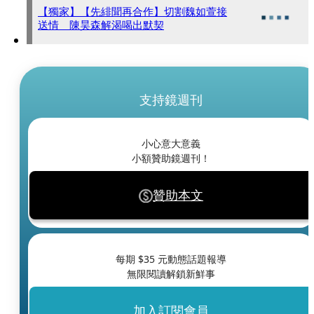
【獨家】【先緋聞再合作】切割魏如萱接
送情 陳昊森解渴喝出默契
支持鏡週刊
小心意大意義
小額贊助鏡週刊！
贊助本文
每期 $
35
元動態話題報導
無限閱讀解鎖新鮮事
加入訂閱會員