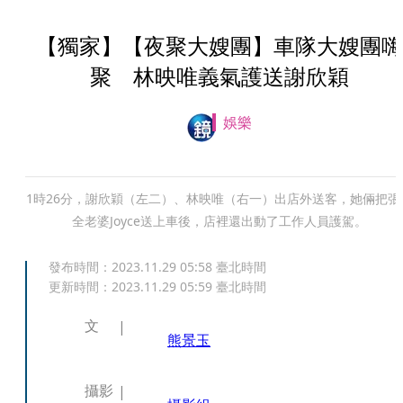
【獨家】【夜聚大嫂團】車隊大嫂團嗨
聚 林映唯義氣護送謝欣穎
娛樂
1時26分，謝欣穎（左二）、林映唯（右一）出店外送客，她倆把張
全老婆Joyce送上車後，店裡還出動了工作人員護駕。
發布時間：
2023.11.29 05:58
臺北時間
更新時間：
2023.11.29 05:59
臺北時間
文
熊景玉
攝影