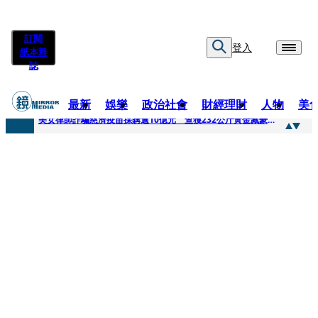
訂閱
登入
紙本雜
誌
最新
娛樂
政治社會
財經理財
人物
美
快訊
美女律師詐騙慈濟疫苗採購逾10億元 查獲232公斤黃金藏豪宅地板下
快訊
才爆「皮克敏」爭議又來！柯文哲生日照撞《VOGUE》 陳智菡遭轟侵權急改圖
快訊
SJ始源真的可以 驚喜現身早餐店認證應援 幽默提醒「記得常換照」