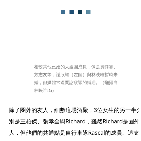
相較其他已婚的大嫂團成員，像是賈靜雯、
方志友等，謝欣穎（左圖）與林映唯暫時未
婚，但媒體常逼問謝欣穎的婚期。（翻攝自
林映唯IG）
除了圈外的友人，細數這場酒聚，3位女生的另一半
別是王柏傑、張孝全與Richard，雖然Richard是圈外
人，但他們的共通點是自行車隊Rascal的成員。這支