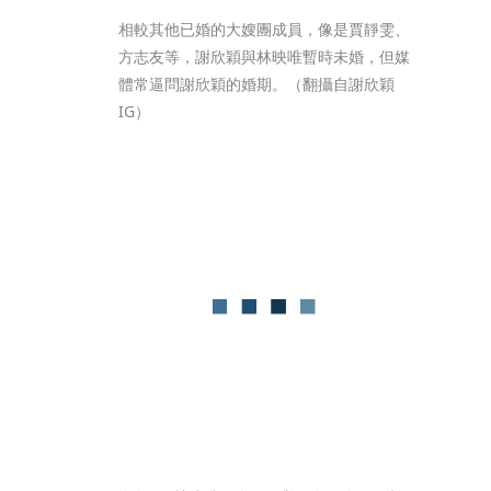
相較其他已婚的大嫂團成員，像是賈靜雯、
方志友等，謝欣穎與林映唯暫時未婚，但媒
體常逼問謝欣穎的婚期。（翻攝自謝欣穎
IG）