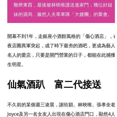
難辨東西，最後被林映唯護送進家門；幾位好姐
妹的酒局，儼然人夫單車隊「大嫂團」的聚會。
開幕不到1年，走銀座小酒館風格的「傷心酒店」，
夜店圈異軍突起，成了時下最夯的酒吧，更成為藝人
名人的愛店，只要是開門營業的日子，都能在此捕獲
生明星。
仙氣酒趴　富二代接送
不久前的某個週三凌晨，謝欣穎、林映唯、張孝全老
Joyce及另一名女友人出現在傷心酒店門口，顯然4人