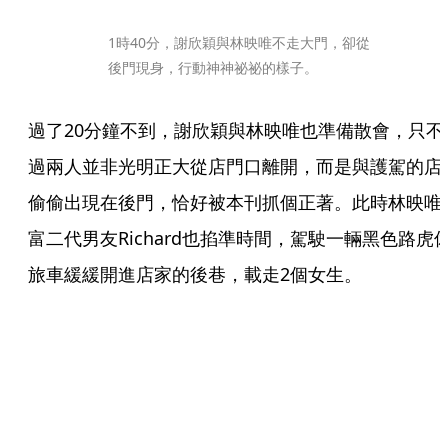
1時40分，謝欣穎與林映唯不走大門，卻從
後門現身，行動神神祕祕的樣子。
過了20分鐘不到，謝欣穎與林映唯也準備散會，只不
過兩人並非光明正大從店門口離開，而是與護駕的店
偷偷出現在後門，恰好被本刊抓個正著。此時林映唯
富二代男友Richard也掐準時間，駕駛一輛黑色路虎
旅車緩緩開進店家的後巷，載走2個女生。