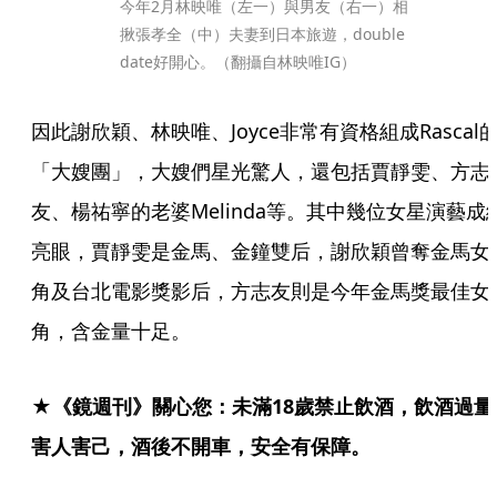
今年2月林映唯（左一）與男友（右一）相
揪張孝全（中）夫妻到日本旅遊，double 
date好開心。（翻攝自林映唯IG）
因此謝欣穎、林映唯、Joyce非常有資格組成Rascal
「大嫂團」，大嫂們星光驚人，還包括賈靜雯、方志
友、楊祐寧的老婆Melinda等。其中幾位女星演藝成
亮眼，賈靜雯是金馬、金鐘雙后，謝欣穎曾奪金馬女
角及台北電影獎影后，方志友則是今年金馬獎最佳女
角，含金量十足。
★《鏡週刊》關心您：未滿18歲禁止飲酒，飲酒過量
害人害己，酒後不開車，安全有保障。