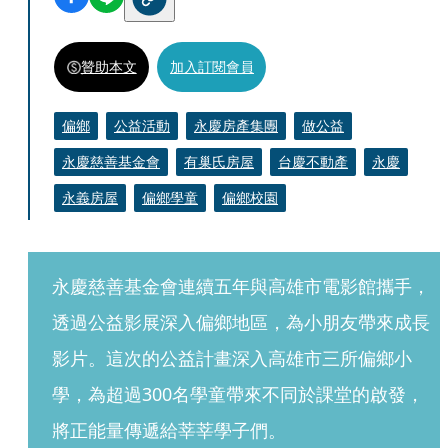
贊助本文
加入訂閱會員
偏鄉
公益活動
永慶房產集團
做公益
永慶慈善基金會
有巢氏房屋
台慶不動產
永慶
永義房屋
偏鄉學童
偏鄉校園
永慶慈善基金會連續五年與高雄市電影館攜手，
透過公益影展深入偏鄉地區，為小朋友帶來成長
影片。這次的公益計畫深入高雄市三所偏鄉小
學，為超過300名學童帶來不同於課堂的啟發，
將正能量傳遞給莘莘學子們。