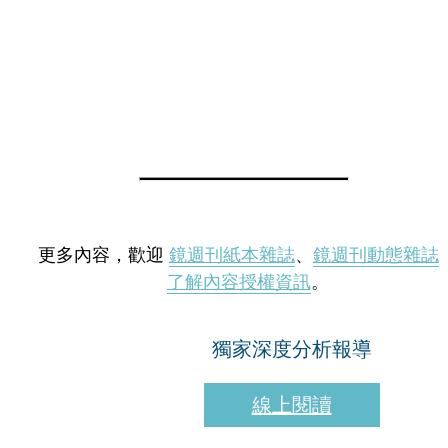
更多內容，歡迎
鏡週刊紙本雜誌
、
鏡週刊動態雜誌
了解內容授權資訊
。
獨家深度分析報導
線上閱讀