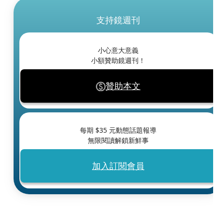
支持鏡週刊
小心意大意義
小額贊助鏡週刊！
贊助本文
每期 $
35
元動態話題報導
無限閱讀解鎖新鮮事
加入訂閱會員