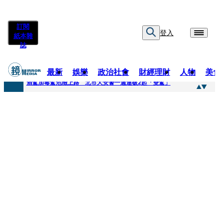
訂閱
登入
紙本雜
誌
最新
娛樂
政治社會
財經理財
人物
美
快訊
酒駕加毒駕危險上路 北市大安警一週連破2起「雙駕」
快訊
Ozone黃文廷、FEniX夏浦洋組「神隊友」 邱以太、林亭莉熱血狂奔殺青淚崩
快訊
AKIRA台北唱到一半突收兒子告白「爸爸I LOVE YOU」 驚喜林志玲同步曝光父親節「披薩蛋糕」