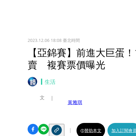
2023.12.06 18:08
臺北時間
【亞錦賽】前進大巨蛋！1
賣 複賽票價曝光
生活
文
黃雅琪
贊助本文
加入訂閱會