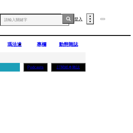
登入
瑪法達
專欄
動態雜誌
訂閱紙本雜誌
Podcasts