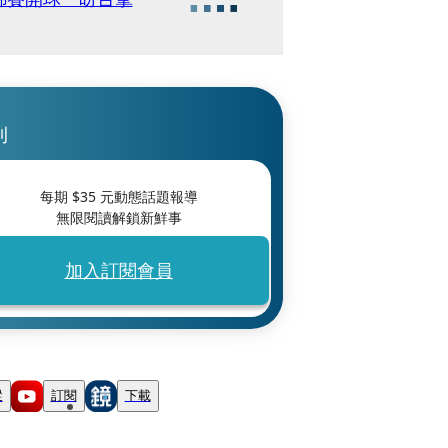
刊
每期 $
35
元動態話題報導
無限閱讀解鎖新鮮事
加入訂閱會員
蹤
訂閱
下載