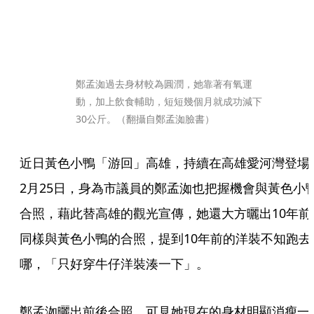
鄭孟洳過去身材較為圓潤，她靠著有氧運
動，加上飲食輔助，短短幾個月就成功減下
30公斤。（翻攝自鄭孟洳臉書）
近日黃色小鴨「游回」高雄，持續在高雄愛河灣登場
2月25日，身為市議員的鄭孟洳也把握機會與黃色小
合照，藉此替高雄的觀光宣傳，她還大方曬出10年前
同樣與黃色小鴨的合照，提到10年前的洋裝不知跑去
哪，「只好穿牛仔洋裝湊一下」。
鄭孟洳曬出前後合照，可見她現在的身材明顯消瘦一