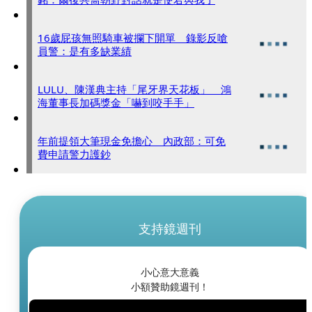
16歲屁孩無照騎車被攔下開單 錄影反嗆
員警：是有多缺業績
LULU、陳漢典主持「尾牙界天花板」 鴻
海董事長加碼獎金「嚇到咬手手」
年前提領大筆現金免擔心 內政部：可免
費申請警力護鈔
支持鏡週刊
小心意大意義
小額贊助鏡週刊！