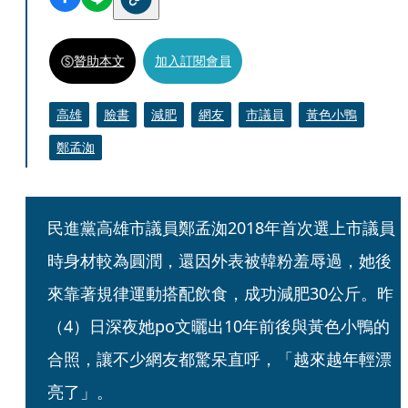
贊助本文
加入訂閱會員
高雄
臉書
減肥
網友
市議員
黃色小鴨
鄭孟洳
民進黨高雄市議員鄭孟洳2018年首次選上市議員
時身材較為圓潤，還因外表被韓粉羞辱過，她後
來靠著規律運動搭配飲食，成功減肥30公斤。昨
（4）日深夜她po文曬出10年前後與黃色小鴨的
合照，讓不少網友都驚呆直呼，「越來越年輕漂
亮了」。