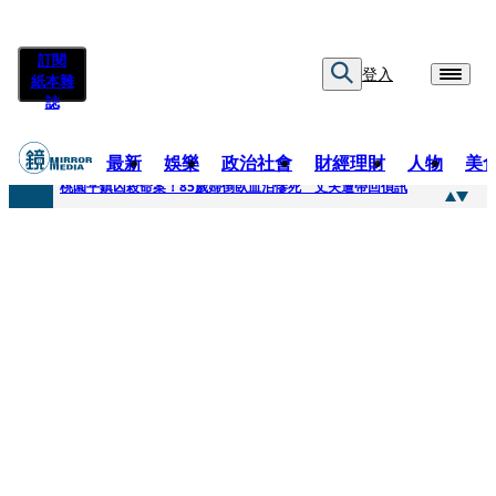
訂閱
登入
紙本雜
誌
最新
娛樂
政治社會
財經理財
人物
美
快訊
桃園平鎮凶殺命案！85歲婦倒臥血泊慘死 丈夫遭帶回偵訊
快訊
狠詐慈濟10.6億！神鬼律師陳昱瑄「親接機BNT抵台」 同框陳時中、張淑芬畫面曝光
快訊
邊看偶像邊拚韓國行 《2026 SBS歌謠大戰SUMMER》TVBS直播祭追星福利