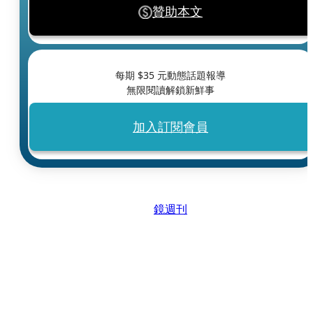
贊助本文
每期 $
35
元動態話題報導
無限閱讀解鎖新鮮事
加入訂閱會員
鏡週刊