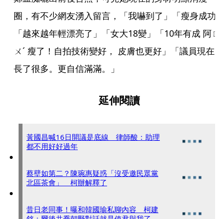
圈，有不少網友湧入留言，「我嚇到了」「瘦身成功
「越來越年輕漂亮了」「女大18變」「10年有成 阿
ㄨˊ 瘦了！自拍技術變好， 皮膚也更好」「議員現在
長了很多。更自信滿滿。」
延伸閱讀
黃國昌喊16日開議是底線 律師酸：助理
都不用好好過年
蔡壁如第二？陳琬惠疑惑「沒受邀民眾黨
北區茶會」 柯辦解釋了
昔日老同事！曝和韓國瑜私聊內容 柯建
銘：爾後共喬朝野對話就是使君與我了