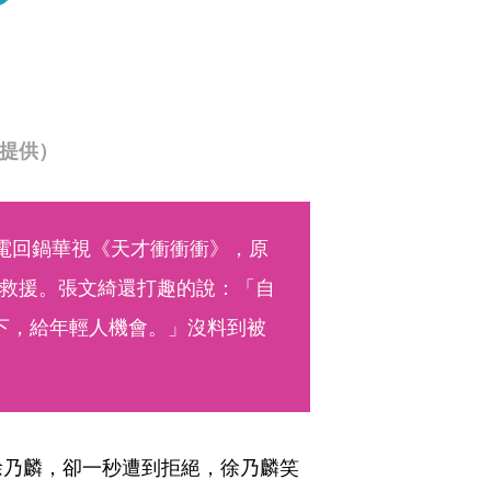
視提供）
閃電回鍋華視《天才衝衝衝》，原
救援。張文綺還打趣的說：「自
下，給年輕人機會。」沒料到被
」
徐乃麟，卻一秒遭到拒絕，徐乃麟笑