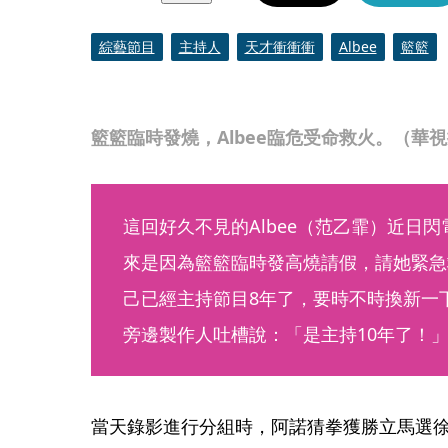
綜藝節目
主持人
天才衝衝衝
Albee
籃籃
籃籃臨時發燒，Albee臨危受命救火。（華
這回好久不見的Albee（范乙霏）近日
來是因為籃籃臨時發高燒請假，請她緊急
己已經主持節目8年了，要時不時換新一
旁邊製作人吐槽說：「是主持10年了！
當天錄影進行分組時，阿諾猜拳獲勝立馬選