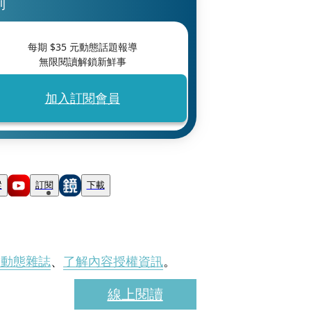
刊
每期 $
35
元動態話題報導
無限閱讀解鎖新鮮事
加入訂閱會員
蹤
訂閱
下載
刊動態雜誌
、
了解內容授權資訊
。
線上閱讀