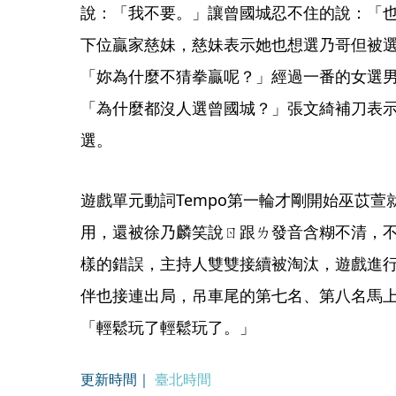
說：「我不要。」讓曾國城忍不住的說：「
下位贏家慈妹，慈妹表示她也想選乃哥但被
「妳為什麼不猜拳贏呢？」經過一番的女選
「為什麼都沒人選曾國城？」張文綺補刀表
選。
遊戲單元動詞Tempo第一輪才剛開始巫苡
用，還被徐乃麟笑說ㄖ跟ㄌ發音含糊不清，
樣的錯誤，主持人雙雙接續被淘汰，遊戲進
伴也接連出局，吊車尾的第七名、第八名馬
「輕鬆玩了輕鬆玩了。」
更新時間｜
臺北時間