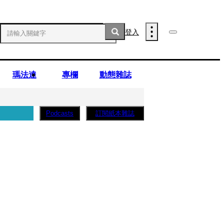
登入
瑪法達
專欄
動態雜誌
訂閱紙本雜誌
Podcasts