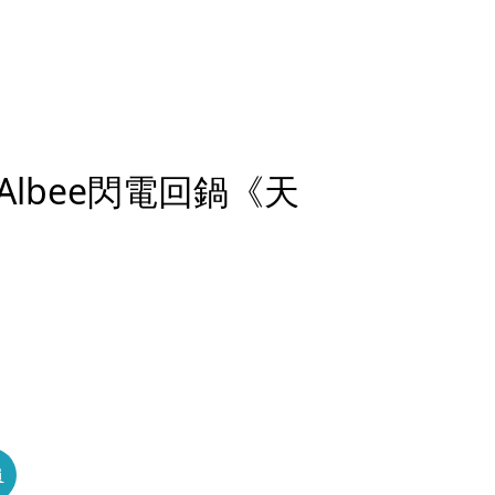
lbee閃電回鍋《天
員