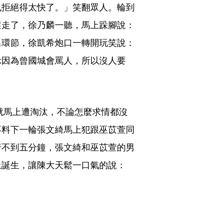
也拒絕得太快了。」笑翻眾人。輪到
選走了，徐乃麟一聽，馬上跺腳說：
男環節，徐凱希炮口一轉開玩笑說：
示因為曾國城會罵人，所以沒人要
萱就馬上遭淘汰，不論怎麼求情都沒
不料下一輪張文綺馬上犯跟巫苡萱同
行不到五分鐘，張文綺和巫苡萱的男
上誕生，讓陳大天鬆一口氣的說：