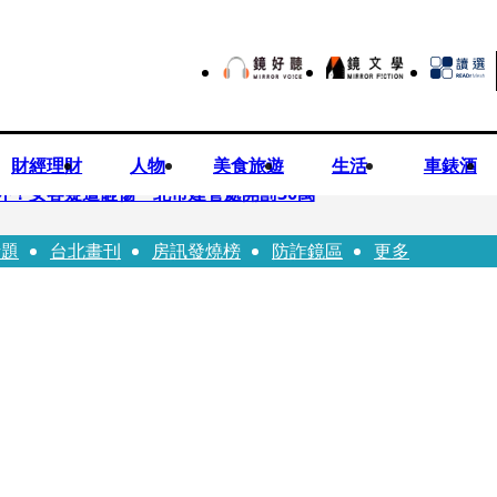
財經理財
人物
美食旅遊
生活
車錶酒
落意外！女客疑遭砸傷 北市建管處開罰30萬
話題
台北畫刊
房訊發燒榜
防詐鏡區
更多
%關稅12月生效 經濟部回應了
7月營收齊揚股價抗跌