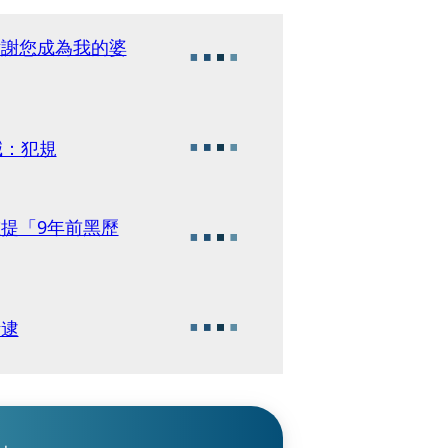
謝謝您成為我的婆
喊：犯規
重提「9年前黑歷
活逮