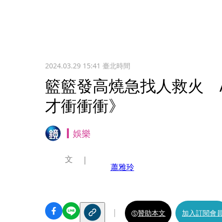
2024.03.29 15:41
臺北時間
籃籃發高燒急找人救火 A
才衝衝衝》
娛樂
文
蕭雅玲
贊助本文
加入訂閱會