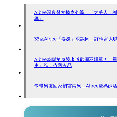
Albee深夜發文悼念外婆 「大美人，
婆」
33歲Albee「耍嫩」求認同 許瑋甯大
Albee為嘲笑身障者道歉網不埋單！ 
史」譙：依舊沒品
偷帶男友回家初嘗禁果 Albee遭媽媽