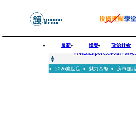
最新
娛樂
政治社會
快訊
南港LaLaport天花板掉
2026瘋世足
快訊
魅力基隆
房市熱
川普又出招！多晶矽產品課15
快訊
美伊衝突要注意！ 台塑四寶