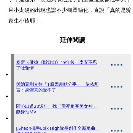
且小太陽的出現也讓不少觀眾融化，直說「真的是騙
家生小孩耶」。
延伸閱讀
奧斯卡做掉《斷背山》19年後 李安不忍
了吐冤情
與納豆剛交往「1原因差點分手」 依依坦
言：身體真的受不了
阿沁出道20週年 找「零死角完美女神」
獻身拍MV
J.Sheon攜手Epik High隊長創作全新單曲