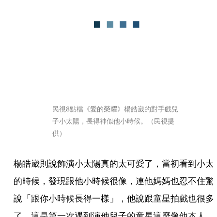
民視8點檔《愛的榮耀》楊皓崴的對手戲兒
子小太陽，長得神似他小時候。（民視提
供）
楊皓崴則說飾演小太陽真的太可愛了，當初看到小太
的時候，發現跟他小時候很像，連他媽媽也忍不住驚
說「跟你小時候長得一樣」，他說跟童星拍戲也很多
了，這是第一次遇到演他兒子的童星這麼像他本人，