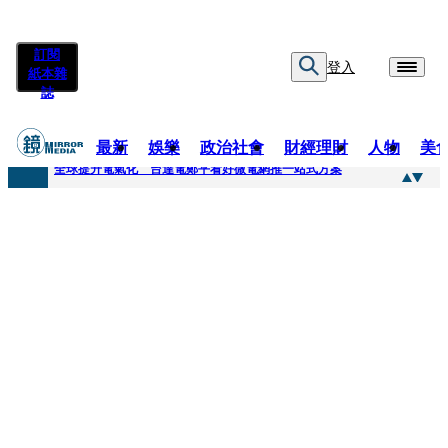
訂閱
登入
紙本雜
誌
最新
娛樂
政治社會
財經理財
人物
美
快訊
全球提升電氣化 台達電鄭平看好微電網推一站式方案
快訊
又要不副署？立院三讀藍白兒少未來帳戶 政院放話：將採必要憲政作為
快訊
agnès b.推Humanitarian系列 「give love」成今夏最暖時尚宣言