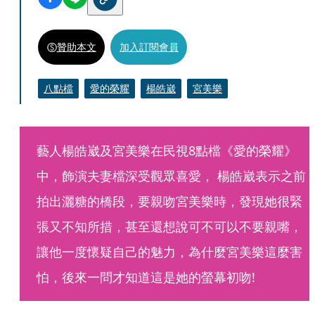
贊助本文
加入訂閱會員
八點檔
愛的榮耀
楊皓崴
宮美樂
藝人楊皓崴及宮美樂在民視8點檔《愛的榮耀》
中，飾演夫妻檔深受觀眾喜愛， 楊皓崴表示之前
拍出灑糖的橋段，要親吻宮美樂時，發現她很緊
張又不知所措，甚至還想說可不可以不要親嘴，
讓他一度懷疑自己的魅力，為什麼宮美樂這麼害
怕，後來一問才知道這是她的螢幕初吻!