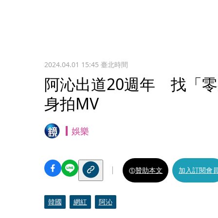
2024.04.01 15:45
臺北時間
阿沁出道20週年 找「
身拍MV
娛樂
贊助本文
加入訂閱會
韓國
網紅
阿沁