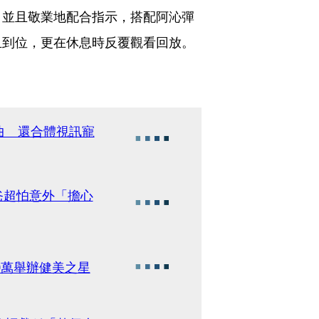
，並且敬業地配合指示，搭配阿沁彈
且到位，更在休息時反覆觀看回放。
新單曲 還合體視訊寵
爸超怕意外「擔心
0萬舉辦健美之星