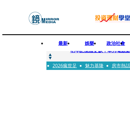
最新
娛樂
政治社會
快訊
明年記憶體更缺！華邦電啟動
2026瘋世足
快訊
魅力基隆
房市熱
5566小刀爆離婚台玻千金
快訊
白海豚颱風攪局 客家親子