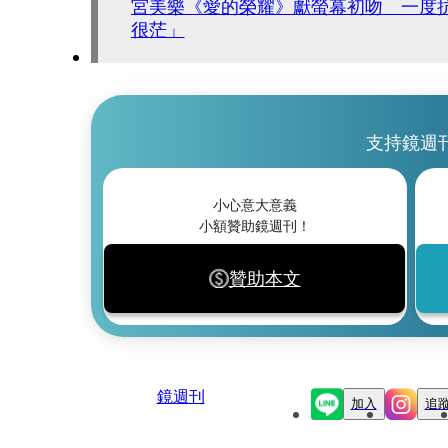
宮美樂《愛的榮耀》獻螢幕初吻 一度
很茫」
支持鏡週
小心意大意義
小額贊助鏡週刊！
贊助本文
鏡週刊
加入
追