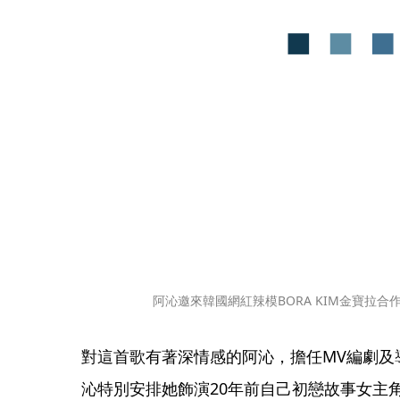
阿沁邀來韓國網紅辣模BORA KIM金寶拉
對這首歌有著深情感的阿沁，擔任MV編劇及
沁特別安排她飾演20年前自己初戀故事女主