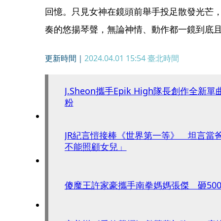
回憶。只見女神在鏡頭前舉手投足散發光芒
奏的悠揚琴聲，無論神情、動作都一鏡到底
更新時間｜
2024.04.01 15:54
臺北時間
J.Sheon攜手Epik High隊長創作全
粉
JR紀言愷接棒《世界第一等》 坦言當
不能照顧女兒」
傻魔王許家豪攜手南拳媽媽張傑 砸50