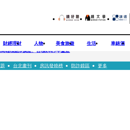
財經理財
人物
美食旅遊
生活
車錶酒
高雄模組B擴產、目標2029年量產
話題
台北畫刊
房訊發燒榜
防詐鏡區
更多
！14年豪門婚碎原因曝 岳母徐莉玲風暴意外揭家族祕辛
劇《燈怪》新北場改期演出