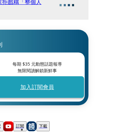
抗拒戲稱「整個人
刊
每期 $
35
元動態話題報導
無限閱讀解鎖新鮮事
加入訂閱會員
蹤
訂閱
下載