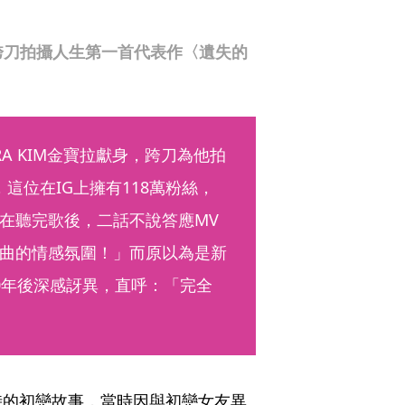
，跨刀拍攝人生第一首代表作〈遺失的
A KIM金寶拉獻身，跨刀為他拍
這位在IG上擁有118萬粉絲，
在聽完歌後，二話不說答應MV
曲的情感氛圍！」而原以為是新
0年後深感訝異，直呼：「完全
時的初戀故事，當時因與初戀女友異