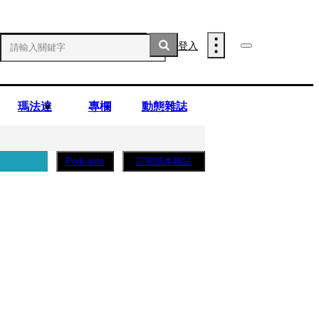
登入
瑪法達
專欄
動態雜誌
訂閱紙本雜誌
Podcasts