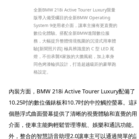
全新BMW 218i Active Tourer Luxury限量
版導入備受矚目的全新BMW Operating 
System 9使用者介面，讓車主擁有更直覺的
數位化體驗。搭配全新BMW進階數位服
務，大幅提升整體情境氛圍的沉浸式用車體
驗[新聞照片四] 極具辨識度的 C 型 LED 尾
燈，不但承襲X家族的大膽風範，加上車身
同色烤漆輪拱設計，打造超越級距的豪華跑
格設定。
內裝方面，BMW 218i Active Tourer Luxury配備了
10.25吋的數位儀錶板和10.7吋的中控觸控螢幕。這
個懸浮式曲面螢幕提供了清晰的視覺體驗和直覺的用
介面，使車主能夠輕鬆管理導航、娛樂和通訊功能。
外，整合的智慧語音助理2.0讓車主可以通過簡單的