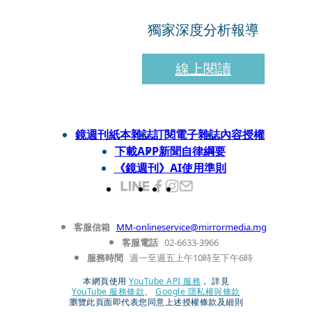
獨家深度分析報導
線上閱讀
鏡週刊紙本雜誌
訂閱電子雜誌
內容授權
下載APP
新聞自律綱要
《鏡週刊》AI使用準則
客服信箱
MM-onlineservice@mirrormedia.mg
客服電話
02-6633-3966
服務時間
週一至週五上午10時至下午6時
本網頁使用
YouTube API 服務
， 詳見
YouTube 服務條款
、
Google 隱私權與條款
瀏覽此頁面即代表您同意上述授權條款及細則