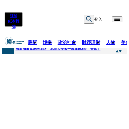
訂閱
登入
紙本雜
誌
最新
娛樂
政治社會
財經理財
人物
美
快訊
酒駕加毒駕危險上路 北市大安警一週連破2起「雙駕」
快訊
Ozone黃文廷、FEniX夏浦洋組「神隊友」 邱以太、林亭莉熱血狂奔殺青淚崩
快訊
AKIRA台北唱到一半突收兒子告白「爸爸I LOVE YOU」 驚喜林志玲同步曝光父親節「披薩蛋糕」