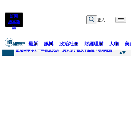
訂閱
登入
紙本雜
誌
最新
娛樂
政治社會
財經理財
人物
美
快訊
超速肇事停工一年首度受訪 廣末涼子被次子點醒！哽咽吐露：不再偽裝完美
快訊
暗黑界轉戰科技圈！前AV女優當工程師 接單「網站製作」
快訊
鼻酸畫面曝...獨居飼主猝逝！13愛犬伴屍多日未啃食 忠犬挨餓「死守遺體」警戒護主惹淚