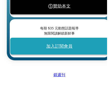
贊助本文
每期 $
35
元動態話題報導
無限閱讀解鎖新鮮事
加入訂閱會員
鏡週刊