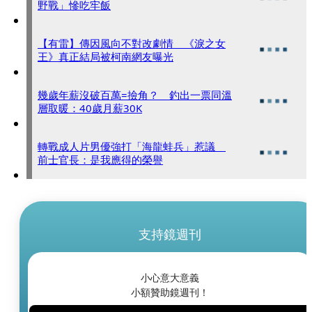
野戰」慘吃牢飯
【有雷】傳因風向不對改劇情 《淚之女
王》真正結局被柯南網友曝光
幾歲年薪沒破百萬=撿角？ 釣出一票同溫
層取暖：40歲月薪30K
轉戰成人片男優強打「海龍蛙兵」惹議
前士官長：是我應得的榮譽
支持鏡週刊
小心意大意義
小額贊助鏡週刊！