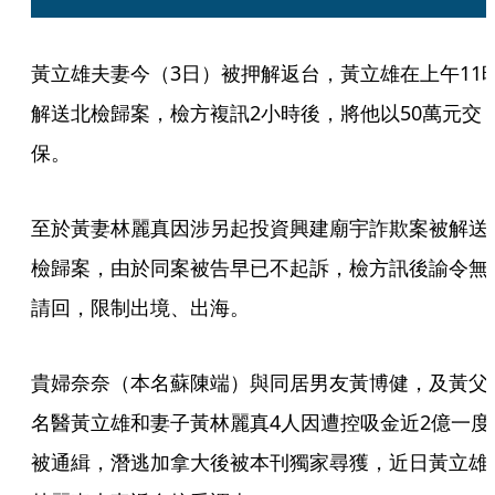
黃立雄夫妻今（3日）被押解返台，黃立雄在上午11
解送北檢歸案，檢方複訊2小時後，將他以50萬元交
保。
至於黃妻林麗真因涉另起投資興建廟宇詐欺案被解送
檢歸案，由於同案被告早已不起訴，檢方訊後諭令無
請回，限制出境、出海。
貴婦奈奈（本名蘇陳端）與同居男友黃博健，及黃父
名醫黃立雄和妻子黃林麗真4人因遭控吸金近2億一度
被通緝，潛逃加拿大後被本刊獨家尋獲，近日黃立雄