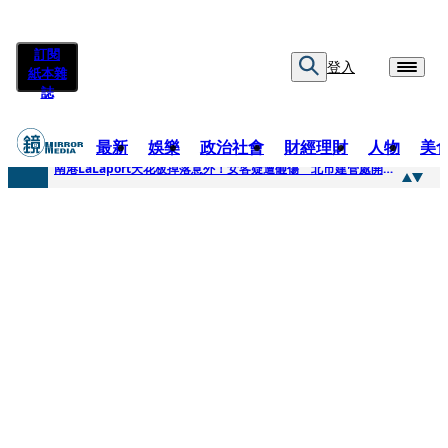
訂閱
登入
紙本雜
誌
最新
娛樂
政治社會
財經理財
人物
美
快訊
南港LaLaport天花板掉落意外！女客疑遭砸傷 北市建管處開罰30萬
快訊
川普又出招！多晶矽產品課15%關稅12月生效 經濟部回應了
快訊
美伊衝突要注意！ 台塑四寶7月營收齊揚股價抗跌