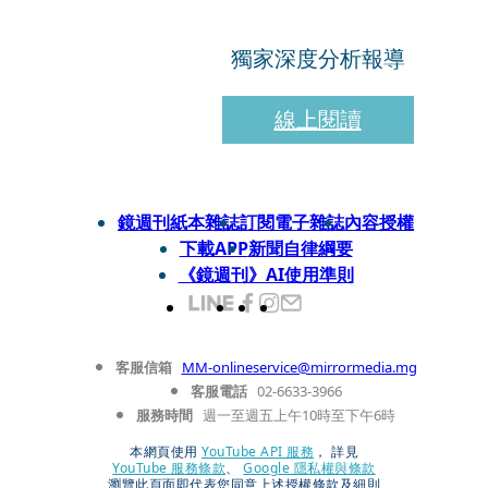
獨家深度分析報導
線上閱讀
鏡週刊紙本雜誌
訂閱電子雜誌
內容授權
下載APP
新聞自律綱要
《鏡週刊》AI使用準則
客服信箱
MM-onlineservice@mirrormedia.mg
客服電話
02-6633-3966
服務時間
週一至週五上午10時至下午6時
本網頁使用
YouTube API 服務
， 詳見
YouTube 服務條款
、
Google 隱私權與條款
瀏覽此頁面即代表您同意上述授權條款及細則