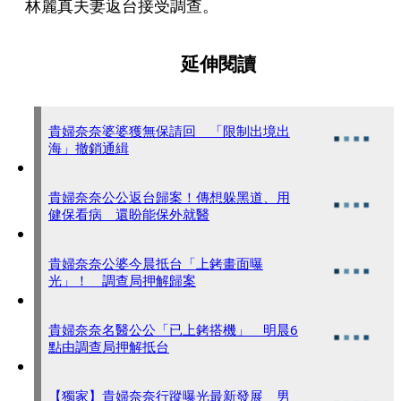
林麗真夫妻返台接受調查。
延伸閱讀
貴婦奈奈婆婆獲無保請回 「限制出境出
海」撤銷通緝
貴婦奈奈公公返台歸案！傳想躲黑道、用
健保看病 還盼能保外就醫
貴婦奈奈公婆今晨抵台「上銬畫面曝
光」！ 調查局押解歸案
貴婦奈奈名醫公公「已上銬搭機」 明晨6
點由調查局押解抵台
【獨家】貴婦奈奈行蹤曝光最新發展 男