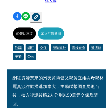
杭大鵬
贊助本文
加入訂閱會員
詐騙
網紅
交保
潛逃海外
貴婦奈奈
黃博健
婆婆
公公
網紅貴婦奈奈的男友黃博健父親黃立雄與母親林
麗真涉詐欺潛逃加拿大，主動聯繫調查局返台
後，檢方複訊後將2人分別以50萬元交保及請
回。