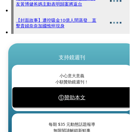
友黃博健爸媽主動表明歸案將返台
【封面故事】遭控吸金10億人間蒸發 直
擊貴婦奈奈加國憔悴現身
支持鏡週刊
小心意大意義
小額贊助鏡週刊！
贊助本文
每期 $
35
元動態話題報導
無限閱讀解鎖新鮮事