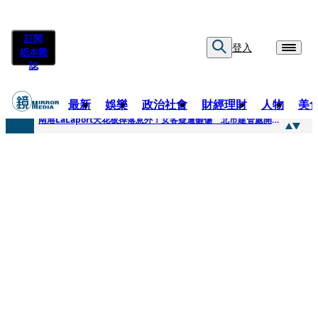
訂閱
登入
紙本雜
誌
最新
娛樂
政治社會
財經理財
人物
美
快訊
南港LaLaport天花板掉落意外！女客疑遭砸傷 北市建管處開罰30萬
快訊
川普又出招！多晶矽產品課15%關稅12月生效 經濟部回應了
快訊
美伊衝突要注意！ 台塑四寶7月營收齊揚股價抗跌