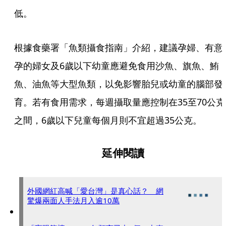
低。
根據食藥署「魚類攝食指南」介紹，建議孕婦、有意
孕的婦女及6歲以下幼童應避免食用沙魚、旗魚、鮪
魚、油魚等大型魚類，以免影響胎兒或幼童的腦部發
育。若有食用需求，每週攝取量應控制在35至70公克
之間，6歲以下兒童每個月則不宜超過35公克。
延伸閱讀
外國網紅高喊「愛台灣」是真心話？ 網
驚爆兩面人手法月入逾10萬