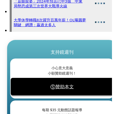
「盲眼龍婆」2024年預言已中3個 中東
局勢恐成第三次世界大戰導火線
大學休學轉職8次躍升百萬年薪！OL曝圓夢
關鍵 網讚：贏過太多人
支持鏡週刊
小心意大意義
小額贊助鏡週刊！
贊助本文
每期 $
35
元動態話題報導