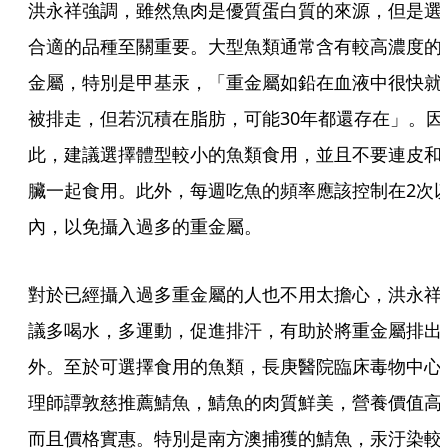
洪永祥強調，雖然魚肉是優質蛋白質的來源，但是選
合適的品種至關重要。大型魚類通常含有較高濃度的
金屬，特別是甲基汞，「重金屬如鉛在血液中很快就
被排走，但若沉積在脂肪，可能30年都還存在」。因
此，建議選擇體型較小的魚類食用，並且不要連皮和
臟一起食用。此外，每週吃魚的頻率應該控制在2次
內，以免攝入過多的重金屬。
對於已經攝入過多重金屬的人也不用太擔心，洪永祥
議多喝水，多運動，促進排汗，有助於將重金屬排出
外。至於可選擇食用的魚類，長庚醫院臨床毒物中心
理師譚敦慈推薦鯖魚，鯖魚的肉質鮮美，營養價值高
而且價格實惠。特別是南方澳捕獲的鯖魚，汞汙染較