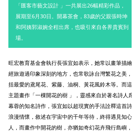
「匯客市藝文設計 」一共展出26幅精彩作品，
展期至6月30日。開幕茶會，83歲的父親張時坤
和阿姨郭淑婉全程出席，也吸引來自各界貴賓到
場。
旺宏教育基金會執行長張宜如表示，她常以畫筆描繪
經旅遊過印象深刻的地方，也常歌詠台灣繁花之美，
括最愛的鳶尾花、紫藤、油桐、黃花風鈴木等。而這
主題畫作「一棵開花的樹 」，靈感來自於著名詩人席
幕蓉的知名詩作，張宜如以超現實的手法詮釋這首詩
浪漫情懷，敘述在宇宙中的千年等待，終得遇見知心
人，而畫作中開花的樹，亦猶如奇幻花卉飛行島嶼，