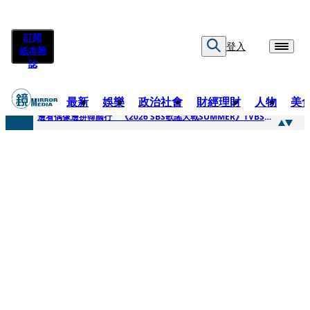
訂閱
登入
紙本雜
誌
最新
娛樂
政治社會
財經理財
人物
美
快訊
邊看偶像邊拚韓國行 《2026 SBS歌謠大戰SUMMER》TVBS直播祭追星福利
快訊
代誌大條火急跳船？ 宏碁派任李文詳接掌兆基屋管2天就喊撤出！
快訊
一句「請回去坐好」 特教生持斷掃把戳女代課老師眼睛大失血近失明