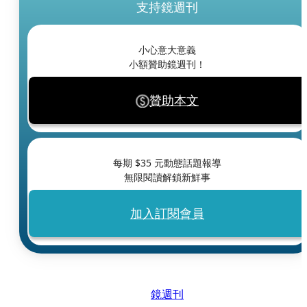
支持鏡週刊
小心意大意義
小額贊助鏡週刊！
贊助本文
每期 $
35
元動態話題報導
無限閱讀解鎖新鮮事
加入訂閱會員
鏡週刊