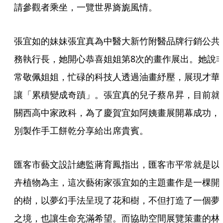
請參觀者乘坐，一覽世界旖旎風情。 
張宜如的妹妹張宜真為中醫大新竹附醫品牌行銷公共
務執行長，她開心恭喜姐姐第8次的畫作展出。她說
常敬佩姐姐，忙碌的科技人透過油畫紓壓，展現才華
讓「累積變成奇蹟」。張宜真的兒子蔡帛昇，目前就
關西高中家政科，為了慶賀宜如阿姨畫展開幕成功，
別製作手工餅乾分享給出席貴賓。
匯客市藝文設計總監蔣育鳳指出，匯客市平常就是以
卉植物為主，這次藝術家張宜如的主題畫作是一棵開
的樹，以夢幻手法呈現了花和樹，不但打造了一個夢
之境，也讓生命充滿希望。而協助空間展覽策畫的林