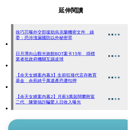
延伸閱讀
徐巧芯曝外交部援助烏克蘭機密文件 綠
委：恐涉洩漏國防以外秘密罪
日月潭向山觀光旅館BOT案卡15年 得標
業者批政府機關互踢皮球
【余天女婿案內幕3】生前狂接代言存教育
基金 余苑綺千萬遺產恐遭扣押
【余天女婿案內幕2】月薪3萬裝闊攀附富
二代 陳鑒搞詐騙驚人日收入曝光