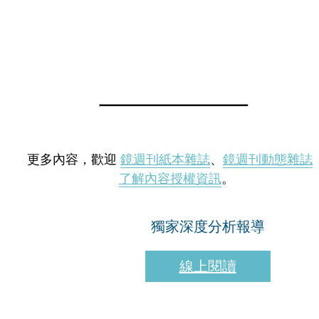
更多內容，歡迎
鏡週刊紙本雜誌
、
鏡週刊動態雜誌
了解內容授權資訊
。
獨家深度分析報導
線上閱讀