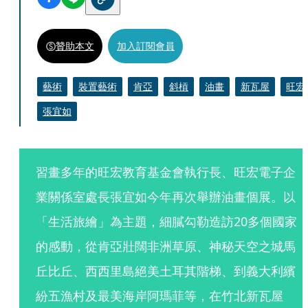
贊助本文
加入訂閱會員
藝術
裝置藝術
肯亞
斜槓
油畫
新瓦屋
旺宏
張宜如
習畫多年的旺宏教育基金會執行長、旺宏電子企
業關係室處長張宜如今年再次舉辦油畫個展。以
「生活旅繪」為主題，細膩勾勒造訪20多個國家
的感動，從肯亞壯闊非洲草原、神秘天空之城馬
丘比丘、西西里島絕美土耳其階梯、到義大利繽
紛五漁村及最美海岸阿瑪菲等，在竹北新瓦屋