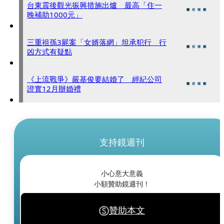
台東震後觀光振興措施出爐 最高「住一
晚補助1000元」
三重祖孫3屍案「女婿落網」坦承犯行 行
凶方式有疑點
《上流戰爭》嚴基俊要結婚了 經紀公司
證實12月辦婚禮
支持鏡週刊
小心意大意義
小額贊助鏡週刊！
贊助本文