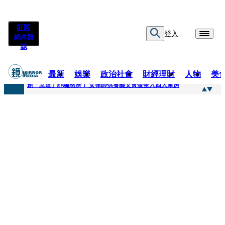
訂閱
登入
紙本雜
誌
最新
娛樂
政治社會
財經理財
人物
美
快訊
創「互道」詐騙慈濟！ 女律師供養義父黃金全入四大庫房
快訊
前時力黨魁表態「反對刪公視預算」 盼在野三思：改凍結處理受質疑項目
快訊
六強片齊聚桃影 小薰《祖先鬼》回桃影娘家 《長安的荔枝》桃影加映一票難求