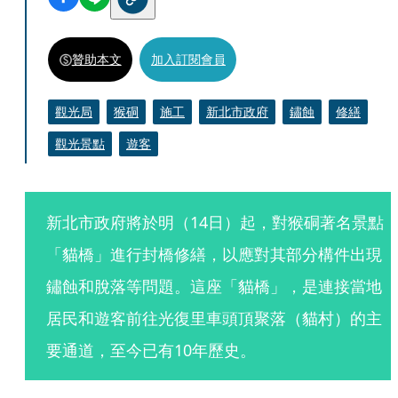
贊助本文
加入訂閱會員
觀光局
猴硐
施工
新北市政府
鏽蝕
修繕
觀光景點
遊客
新北市政府將於明（14日）起，對猴硐著名景點
「貓橋」進行封橋修繕，以應對其部分構件出現
鏽蝕和脫落等問題。這座「貓橋」，是連接當地
居民和遊客前往光復里車頭頂聚落（貓村）的主
要通道，至今已有10年歷史。