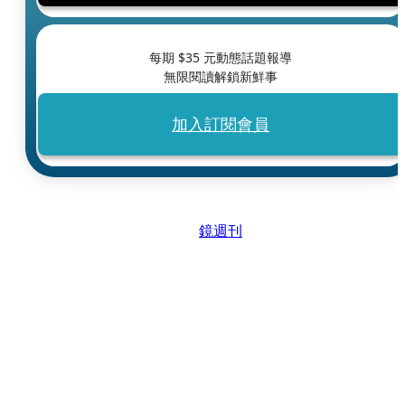
每期 $
35
元動態話題報導
無限閱讀解鎖新鮮事
加入訂閱會員
鏡週刊