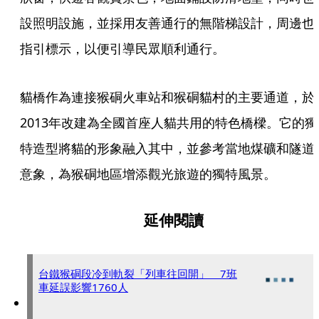
設照明設施，並採用友善通行的無階梯設計，周邊也
指引標示，以便引導民眾順利通行。
貓橋作為連接猴硐火車站和猴硐貓村的主要通道，於
2013年改建為全國首座人貓共用的特色橋樑。它的獨
特造型將貓的形象融入其中，並參考當地煤礦和隧道
意象，為猴硐地區增添觀光旅遊的獨特風景。
延伸閱讀
台鐵猴硐段冷到軌裂「列車往回開」 7班
車延誤影響1760人