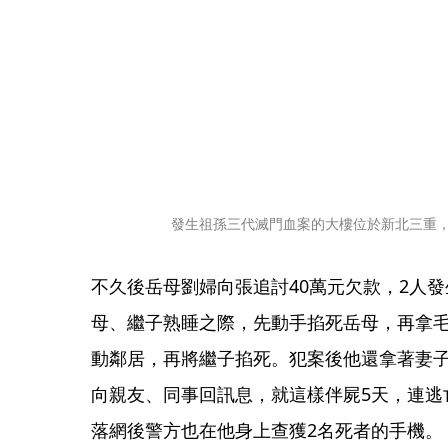
發生祖孫三代滅門血案的大樓位於新北三重
不久後岳母劉婦向張追討40萬元欠款，2人
母、繼子熟睡之際，先動手掐死岳母，再拿
動鄰居，再將繼子掐死。犯案後他還拿著妻子
向親友、同事回訊息，就這樣伴屍5天，連逃
落網後警方也在他身上查獲2名死者的手機。