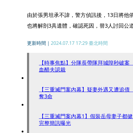
由於張男坦承不諱，警方偵訊後，13日將他
也將解剖3具遺體，確認死因，替3人討回公
更新時間｜
2024.07.17 17:29
臺北時間
【時事焦點】分隊長帶隊拜城隍秒破案
血醋夫認栽
【三重滅門案內幕】疑妻外遇又遭追債
奪3命
【三重滅門案內幕1】假裝岳母妻子都
完整簡訊曝光