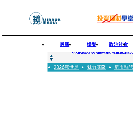
最新
娛樂
政治社會
快訊
69歲陸小芬曬照狀態驚艷四
2026瘋世足
快訊
魅力基隆
房市熱
不動產放款風險遽增 金管會
快訊
真相大白！慈濟購疫苗遭詐1