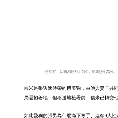
檢察官、法醫相驗3具遺體，家屬悲慟萬分。
糯米是張逃逸時帶的博美狗，由他與妻子共
局還抱著牠，但移送地檢署前，糯米已轉交
如此愛狗的張男為什麼痛下毒手、連奪3人性