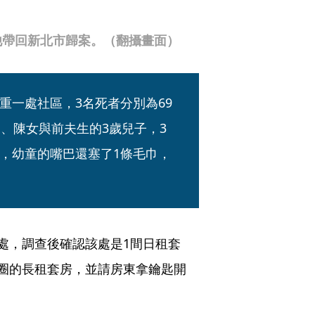
他帶回新北市歸案。（翻攝畫面）
重一處社區，3名死者分別為69
、陳女與前夫生的3歲兒子，3
，幼童的嘴巴還塞了1條毛巾，
處，調查後確認該處是1間日租套
圈的長租套房，並請房東拿鑰匙開