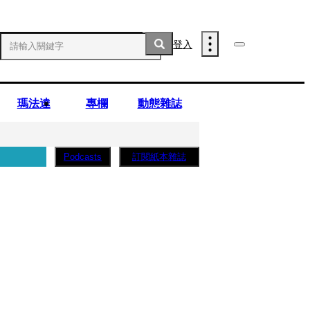
登入
瑪法達
專欄
動態雜誌
訂閱紙本雜誌
Podcasts