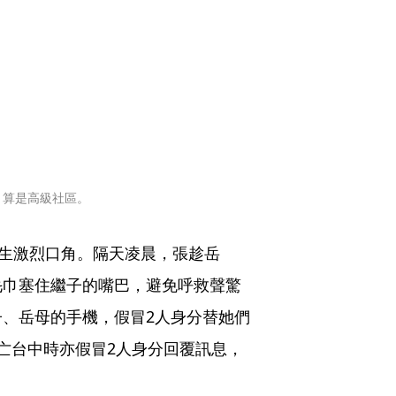
，算是高級社區。
發生激烈口角。隔天凌晨，張趁岳
毛巾塞住繼子的嘴巴，避免呼救聲驚
、岳母的手機，假冒2人身分替她們
亡台中時亦假冒2人身分回覆訊息，