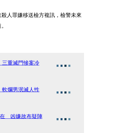
依殺人罪嫌移送檢方複訊，檢警未來
道。
 三重滅門慘案冷
 軟爛男泯滅人性
健在 凶嫌故布疑陣