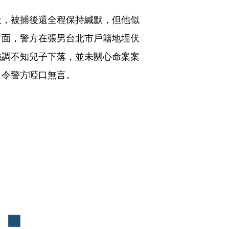
天，被捕後還全程保持緘默，但他似
方面，警方在張男台北市戶籍地埋伏
強調不知兒子下落，並未關心命案案
」令警方啞口無言。