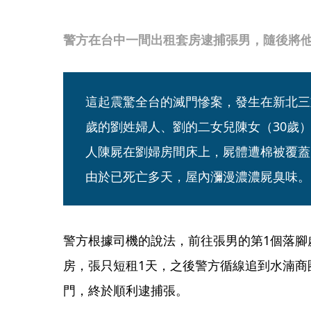
警方在台中一間出租套房逮捕張男，隨後將
這起震驚全台的滅門慘案，發生在新北三
歲的劉姓婦人、劉的二女兒陳女（30歲）
人陳屍在劉婦房間床上，屍體遭棉被覆蓋
由於已死亡多天，屋內瀰漫濃濃屍臭味。
警方根據司機的說法，前往張男的第1個落腳
房，張只短租1天，之後警方循線追到水湳商
門，終於順利逮捕張。