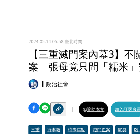
2024.05.14 05:58
臺北時間
【三重滅門案內幕3】不
案 張母竟只問「糯米」
政治社會
贊助本文
加入訂閱會
三重
行李箱
時事焦點
滅門血案
屍臭
凶