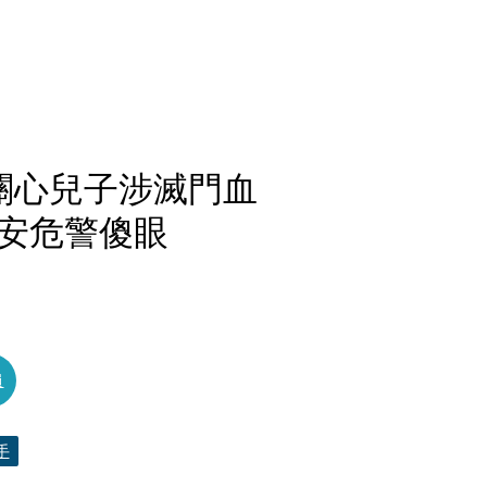
關心兒子涉滅門血
安危警傻眼
員
手