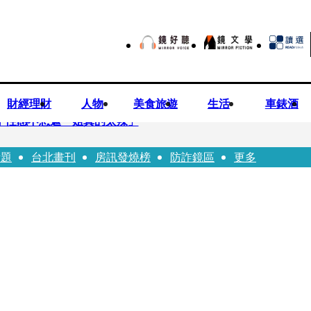
財經理財
人物
美食旅遊
生活
車錶酒
方 性感不想遮「姐真的太辣」
話題
台北畫刊
房訊發燒榜
防詐鏡區
更多
嚴控金檢地政士揪出多起違規
0億 陳時中遺憾被抹黑：不實指控的人應道歉