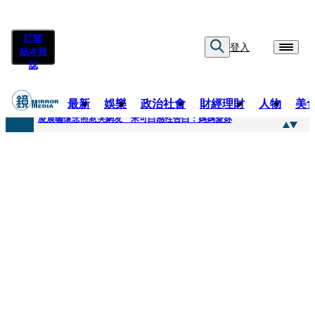
訂閱
登入
紙本雜
誌
最新
娛樂
政治社會
財經理財
人物
美
快訊
凌晨曬懷念照惹哭網友 米可白感性告白：媽媽愛妳
快訊
酸民質疑民進黨「是不是有她裸照？」 黃智賢3點回嗆獲網友讚爆
快訊
姜厚任「老牛找到嫩草」再談小24歲女友 揭七世情緣駁拐坑、暈船破財