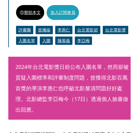
贊助本文
加入訂閱會員
評審團
曾珮瑜
李惠仁
台北電影節
台北電影獎
入圍名單
入圍
陳慕義
李亞梅
2024年台北電影獎日前公布入圍名單，然而卻被
質疑入圍標準和評審制度問題，曾獲得北影百萬
首獎的導演李惠仁也呼籲北影釐清問題好好處
理。北影總監李亞梅今（17日）透過個人臉書做
出回應。