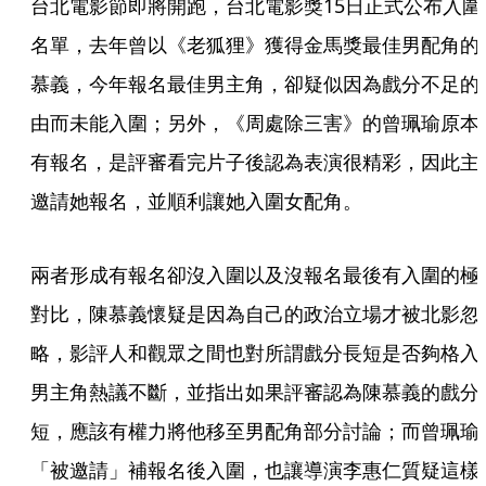
台北電影節即將開跑，台北電影獎15日正式公布入圍
名單，去年曾以《老狐狸》獲得金馬獎最佳男配角的
慕義，今年報名最佳男主角，卻疑似因為戲分不足的
由而未能入圍；另外，《周處除三害》的曾珮瑜原本
有報名，是評審看完片子後認為表演很精彩，因此主
邀請她報名，並順利讓她入圍女配角。
兩者形成有報名卻沒入圍以及沒報名最後有入圍的極
對比，陳慕義懷疑是因為自己的政治立場才被北影忽
略，影評人和觀眾之間也對所謂戲分長短是否夠格入
男主角熱議不斷，並指出如果評審認為陳慕義的戲分
短，應該有權力將他移至男配角部分討論；而曾珮瑜
「被邀請」補報名後入圍，也讓導演李惠仁質疑這樣