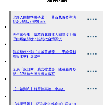
北影入圍標準爆爭議！ 昔百萬首獎導演
點名2疑點：蠻難過的
去年奪金馬 陳慕義北影連入圍都沒！聽
理由爆氣開嗆：誰想把台灣弄沉
顏振發獲北影「卓越貢獻獎」 手繪電影
看板水交社展出中
金馬「脫口秀」感言被讚爆 陳慕義再發
聲：我堅信台灣是獨立國家
【一鏡到底】雞蛋撞高牆 李惠仁
【娛樂透視】《不能戳的秘密Ⅲ》調査10