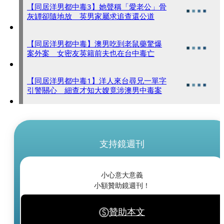
【同居洋男都中毒3】她聲稱「愛老公」骨
灰罈卻隨地放 英男家屬求追查還公道
【同居洋男都中毒】澳男吃到老鼠藥驚爆
案外案 女密友英籍前夫也在台中毒亡
【同居洋男都中毒1】洋人來台尋兄一單字
引警關心 細查才知大嫂竟涉澳男中毒案
支持鏡週刊
小心意大意義
小額贊助鏡週刊！
贊助本文