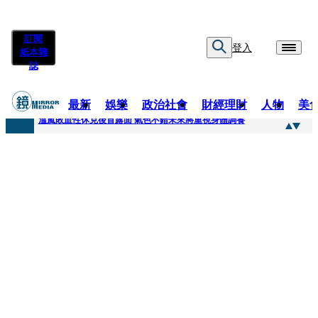
訂閱
登入
紙本雜
誌
最新
娛樂
政治社會
財經理財
人物
美
快訊
溫嵐敗血性休克後首露面 氣色不錯未來將重視身體調養
快訊
鄭麗文稱「台灣不是一個國家」 黃暐瀚曬馬英九過去談話狠打臉
快訊
孫芸芸26歲女兒罕吐「愛的體悟」！ 美照連發低調曬13萬名牌包