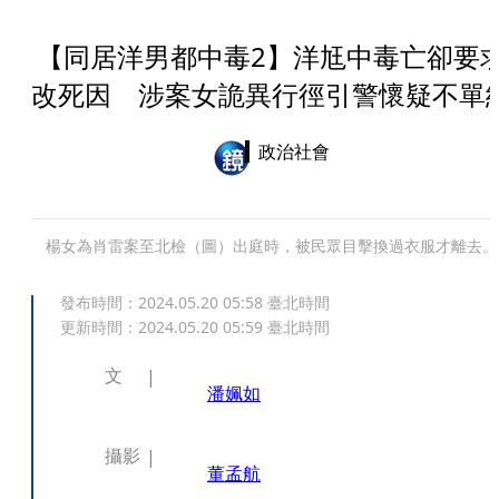
【同居洋男都中毒2】洋尪中毒亡卻要
改死因 涉案女詭異行徑引警懷疑不單
政治社會
楊女為肖雷案至北檢（圖）出庭時，被民眾目擊換過衣服才離去。
發布時間：
2024.05.20 05:58
臺北時間
更新時間：
2024.05.20 05:59
臺北時間
文
潘姵如
攝影
董孟航