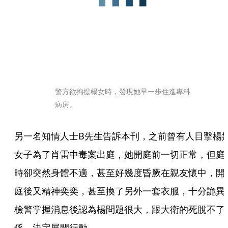
警方欲拘提楊女時，發現她早一步住進專科
病房。
另一名知情人士B先生告訴本刊，之前曾有人目擊楊
女子為了肖雷中毒案出庭，她開庭前一切正常，但庭
時卻突然身體不適，甚至好幾度昏厥在親友懷中，開
庭後又精神奕奕，甚至換了另外一套衣服，十分詭異
檢警掌握消息後認為楊問題很大，跟大衛的死脫不了
係，決定展開行動。