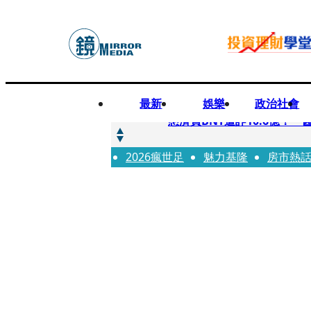
最新
娛樂
政治社會
快訊
慈濟買BNT遭詐10.6億！
2026瘋世足
快訊
魅力基隆
房市熱
慈濟挨詐十億／跟陳時中道
快訊
員工建文陪睡機場爆紅！狂接