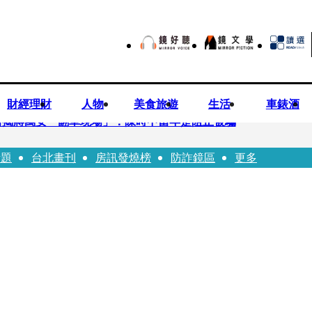
財經理財
人物
美食旅遊
生活
車錶酒
 醫揭蔣萬安「翻車現場」：陳時中當年是阻止被騙
話題
台北畫刊
房訊發燒榜
防詐鏡區
更多
歉？ 蔣萬安嗆：當時政府買夠疫苗民間就不用採購
20業配 Joeman幫算「買房頭期款」驚喊：換作我也想離職