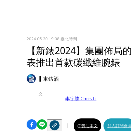
2024.05.20 19:08
臺北時間
【新錶2024】集團佈局
表推出首款碳纖維腕錶
車錶酒
文
李宇勝 Chris Li
贊助本文
加入訂閱會