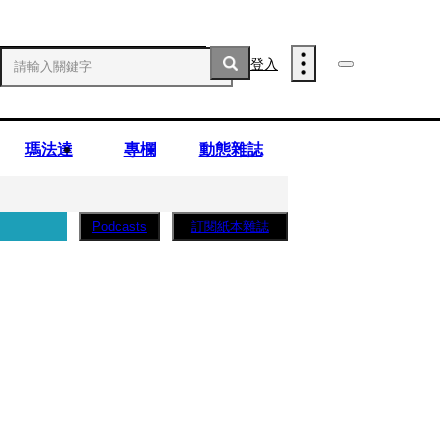
登入
瑪法達
專欄
動態雜誌
訂閱紙本雜誌
Podcasts