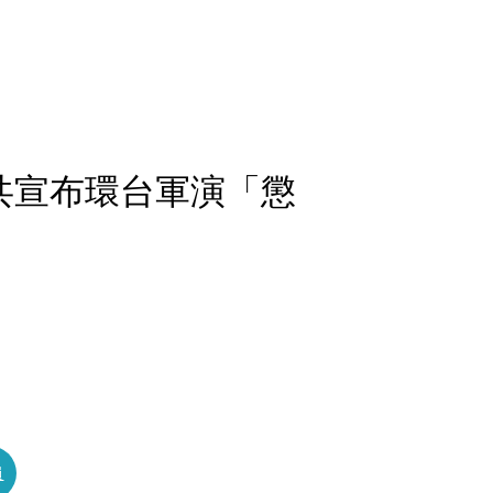
共宣布環台軍演「懲
員