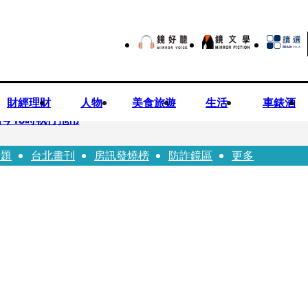
財經理財
人物
美食旅遊
生活
車錶酒
今18時執行拖吊
話題
台北畫刊
房訊發燒榜
防詐鏡區
更多
子告白「爸爸I LOVE YOU」 驚喜林志玲同步曝光父親節「披
華山「天空秒變臉」！ONCE狂風暴雨死守 畫面曝光2.5萬人笑翻