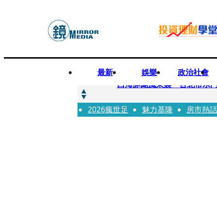
最新
娛樂
政治社會
快訊
白海豚颱風來襲 台北市水門
2026瘋世足
快訊
魅力基隆
房市熱
AKIRA台北唱到一半突收兒
快訊
獨家／TWICE Mina一進