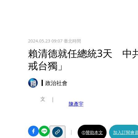
2024.05.23 09:07
臺北時間
賴清德就任總統3天 中
戒台獨」
政治社會
文
陳彥宇
贊助本文
加入訂閱會