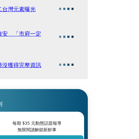
二台灣元素曝光
維安 「市府一定
時沒獲得完整資訊
刊
每期 $
35
元動態話題報導
無限閱讀解鎖新鮮事