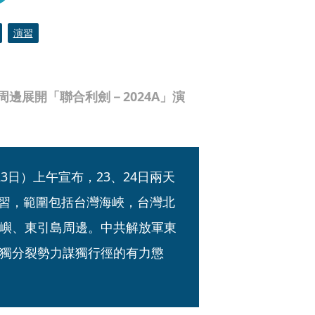
演習
邊展開「聯合利劍－2024A」演
3日）上午宣布，23、24日兩天
演習，範圍包括台灣海峽，台灣北
嶼、東引島周邊。中共解放軍東
獨分裂勢力謀獨行徑的有力懲