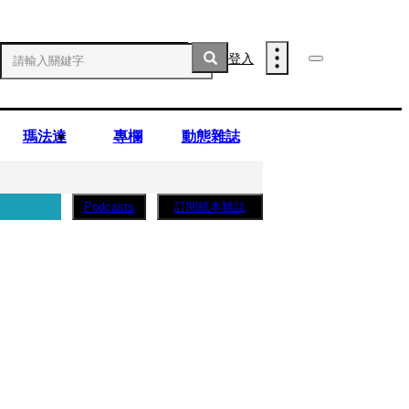
登入
瑪法達
專欄
動態雜誌
訂閱紙本雜誌
Podcasts
薩蛋糕」