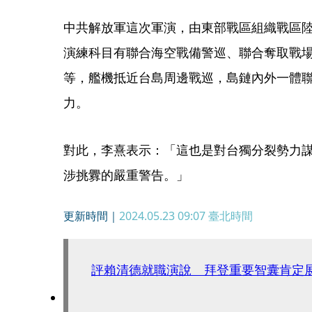
中共解放軍這次軍演，由東部戰區組織戰區
演練科目有聯合海空戰備警巡、聯合奪取戰
等，艦機抵近台島周邊戰巡，島鏈內外一體
力。
對此，李熹表示：「這也是對台獨分裂勢力
涉挑釁的嚴重警告。」
更新時間｜
2024.05.23 09:07
臺北時間
評賴清德就職演說 拜登重要智囊肯定