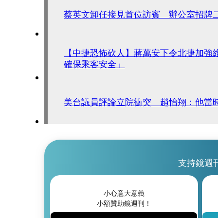
蔡英文卸任接見首位訪賓 辦公室招牌
【中捷恐怖砍人】蔣萬安下令北捷加強
確保乘客安全」
美台議員評論立院衝突 趙怡翔：他當
支持鏡週
小心意大意義
小額贊助鏡週刊！