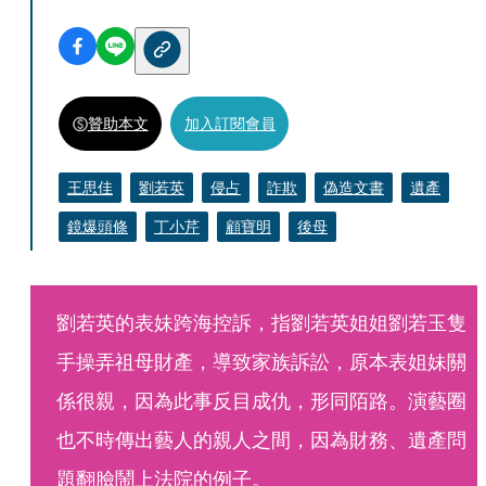
贊助本文
加入訂閱會員
王思佳
劉若英
侵占
詐欺
偽造文書
遺產
鏡爆頭條
丁小芹
顧寶明
後母
劉若英的表妹跨海控訴，指劉若英姐姐劉若玉隻
手操弄祖母財產，導致家族訴訟，原本表姐妹關
係很親，因為此事反目成仇，形同陌路。演藝圈
也不時傳出藝人的親人之間，因為財務、遺產問
題翻臉鬧上法院的例子。