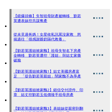
【鏡爆頭條】失智祖母財產被轉移 劉若
英遭表妹控共謀奪產
從未見過爸媽！女星收私訊罵沒家教 怒
揭過往「很感謝爺奶隔代教養」
【劉若英護姐掀家醜】祖母失智名下房產
全轉移 劉若英遭控「護姐」與姑丈家撕
破臉
【劉若英護姐掀家醜1】姑丈美國房產富
足 「提告劉若英親姐」鬧家醜不為爭產
【劉若英護姐掀家醜2】錯信交付證件、印
章 姑丈控劉若玉低價接手祖母房產
【劉若英護姐掀家醜3】表姐妹從親密到翻