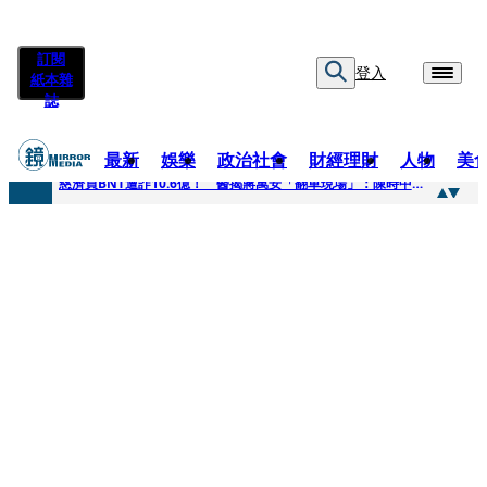
訂閱
登入
紙本雜
誌
最新
娛樂
政治社會
財經理財
人物
美
快訊
慈濟買BNT遭詐10.6億！ 醫揭蔣萬安「翻車現場」：陳時中當年是阻止被騙
快訊
慈濟挨詐十億／跟陳時中道歉？ 蔣萬安嗆：當時政府買夠疫苗民間就不用採購
快訊
員工建文陪睡機場爆紅！狂接20業配 Joeman幫算「買房頭期款」驚喊：換作我也想離職