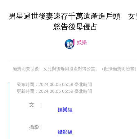
男星過世後妻速存千萬遺產進戶頭 女
怒告後母侵占
娛樂
顧寶明去世後，女兒與後母因遺產對簿公堂。（翻攝顧寶明臉書）
發布時間：
2024.06.05 05:58
臺北時間
更新時間：
2024.06.05 05:59
臺北時間
文
娛樂組
攝影
攝影組