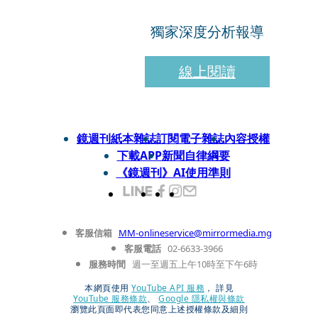
獨家深度分析報導
線上閱讀
鏡週刊紙本雜誌
訂閱電子雜誌
內容授權
下載APP
新聞自律綱要
《鏡週刊》AI使用準則
客服信箱
MM-onlineservice@mirrormedia.mg
客服電話
02-6633-3966
服務時間
週一至週五上午10時至下午6時
本網頁使用
YouTube API 服務
， 詳見
YouTube 服務條款
、
Google 隱私權與條款
瀏覽此頁面即代表您同意上述授權條款及細則