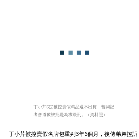
丁小芹(右)被控賣假精品還不出貨，曾開記
者會道歉被批是為求緩刑。（資料照）
丁小芹被控賣假名牌包重判3年6個月，後傳弟弟控訴