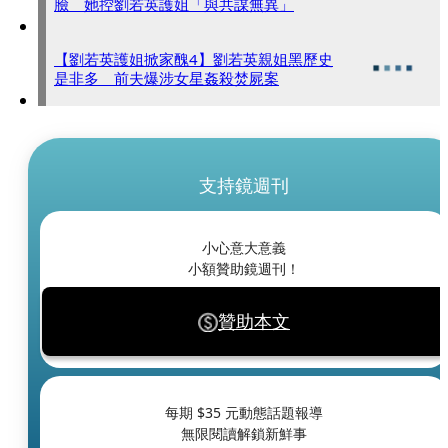
臉 她控劉若英護姐「與共謀無異」
【劉若英護姐掀家醜4】劉若英親姐黑歷史
是非多 前夫爆涉女星姦殺焚屍案
支持鏡週刊
小心意大意義
小額贊助鏡週刊！
贊助本文
每期 $
35
元動態話題報導
無限閱讀解鎖新鮮事