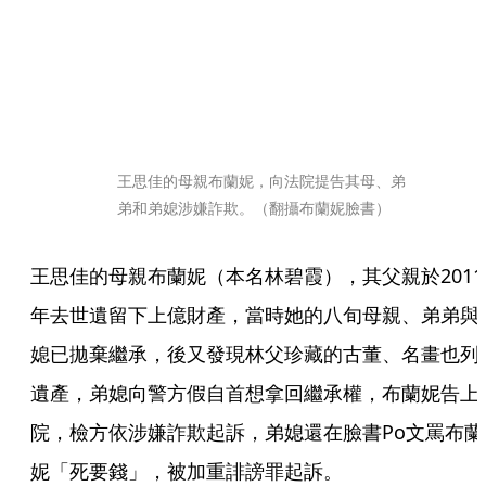
王思佳的母親布蘭妮，向法院提告其母、弟
弟和弟媳涉嫌詐欺。（翻攝布蘭妮臉書）
王思佳的母親布蘭妮（本名林碧霞），其父親於2011
年去世遺留下上億財產，當時她的八旬母親、弟弟與
媳已拋棄繼承，後又發現林父珍藏的古董、名畫也列
遺產，弟媳向警方假自首想拿回繼承權，布蘭妮告上
院，檢方依涉嫌詐欺起訴，弟媳還在臉書Po文罵布蘭
妮「死要錢」，被加重誹謗罪起訴。