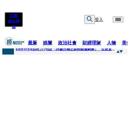
訂閱
登入
紙本雜
誌
最新
娛樂
政治社會
財經理財
人物
美
快訊
ENHYPEN西村力1句話「26歲日籍正妹粉絲遭網暴」 生前直播震撼畫面全網瘋傳！警方證實死訊
快訊
捨量保價奏效！華邦電DRAM價翻倍 五成產能已綁長約
快訊
台糖遭羅織入罪 黃智賢批掩護中聯政客、政黨「台灣之恥」