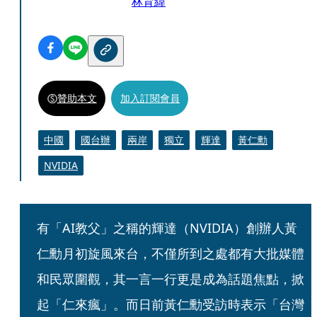
林育緯
贊助本文
加入訂閱會員
中國
國台辦
兩岸
獨立
輝達
黃仁勳
NVIDIA
有「AI教父」之稱的輝達（NVIDIA）創辦人黃
仁勳月初旋風來台，不僅所到之處都有大批媒體
和民眾圍觀，其一言一行更是成為話題焦點，掀
起「仁來瘋」。而日前黃仁勳受訪時表示「台灣