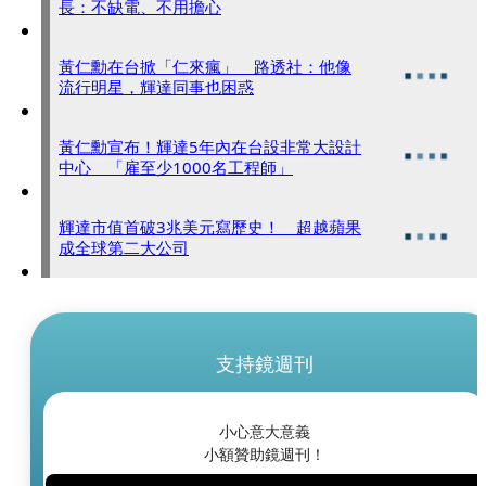
長：不缺電、不用擔心
黃仁勳在台掀「仁來瘋」 路透社：他像
流行明星，輝達同事也困惑
黃仁勳宣布！輝達5年內在台設非常大設計
中心 「雇至少1000名工程師」
輝達市值首破3兆美元寫歷史！ 超越蘋果
成全球第二大公司
支持鏡週刊
小心意大意義
小額贊助鏡週刊！