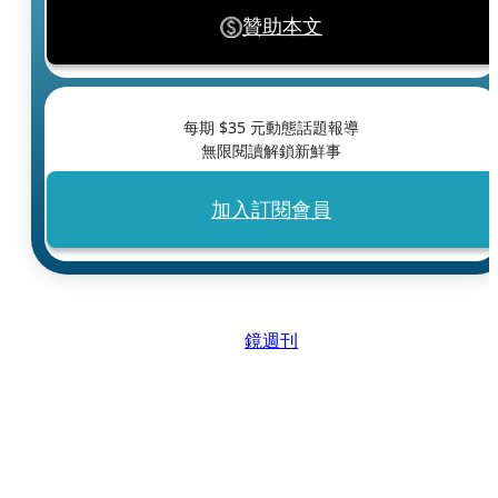
贊助本文
每期 $
35
元動態話題報導
無限閱讀解鎖新鮮事
加入訂閱會員
鏡週刊