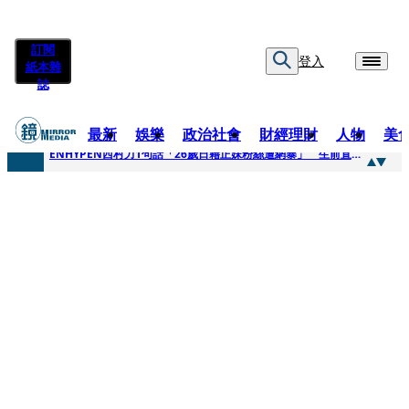
訂閱
登入
紙本雜
誌
最新
娛樂
政治社會
財經理財
人物
美
快訊
ENHYPEN西村力1句話「26歲日籍正妹粉絲遭網暴」 生前直播震撼畫面全網瘋傳！警方證實死訊
快訊
捨量保價奏效！華邦電DRAM價翻倍 五成產能已綁長約
快訊
台糖遭羅織入罪 黃智賢批掩護中聯政客、政黨「台灣之恥」