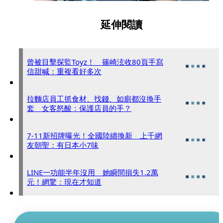
延伸閱讀
曾被目擊探監Toyz！ 篠崎泫收80頁手寫
信甜喊：重複看好多次
拉麵店員工抓食材、找錢、如廁都沒換手
套 女客怒酸：保護店員的手？
7-11新招牌曝光！全國陸續換新 上千網
友朝聖：有日本小7味
LINE一功能半年沒用 她瞬間損失1.2萬
元！網驚：現在才知道