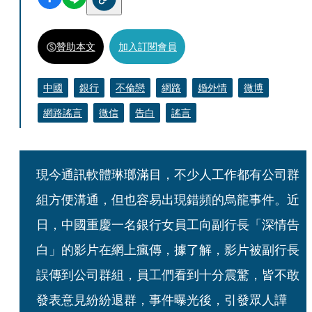
贊助本文
加入訂閱會員
中國
銀行
不倫戀
網路
婚外情
微博
網路謠言
微信
告白
謠言
現今通訊軟體琳瑯滿目，不少人工作都有公司群
組方便溝通，但也容易出現錯頻的烏龍事件。近
日，中國重慶一名銀行女員工向副行長「深情告
白」的影片在網上瘋傳，據了解，影片被副行長
誤傳到公司群組，員工們看到十分震驚，皆不敢
發表意見紛紛退群，事件曝光後，引發眾人譁