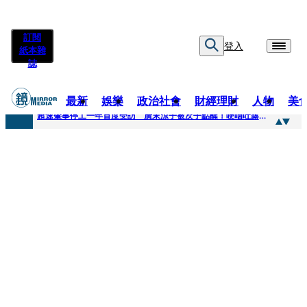
訂閱
登入
紙本雜
誌
最新
娛樂
政治社會
財經理財
人物
美
快訊
超速肇事停工一年首度受訪 廣末涼子被次子點醒！哽咽吐露：不再偽裝完美
快訊
暗黑界轉戰科技圈！前AV女優當工程師 接單「網站製作」
快訊
鼻酸畫面曝...獨居飼主猝逝！13愛犬伴屍多日未啃食 忠犬挨餓「死守遺體」警戒護主惹淚