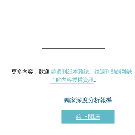
更多內容，歡迎
鏡週刊紙本雜誌
、
鏡週刊動態雜誌
了解內容授權資訊
。
獨家深度分析報導
線上閱讀