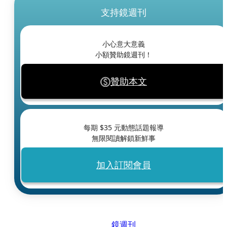
支持鏡週刊
小心意大意義
小額贊助鏡週刊！
贊助本文
每期 $
35
元動態話題報導
無限閱讀解鎖新鮮事
加入訂閱會員
鏡週刊