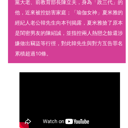
黨大老、前教育部長陳立夫，身為「政三代」的
他，近來被控妨害家庭；「瑜伽女神」夏米雅的
經紀人老公韓先生向本刊揭露，夏米雅搶了原本
是閨密男友的陳紹誠，並指控兩人熱戀之餘還涉
嫌做出竊盜等行徑，對此韓先生與對方互告罪名
累積超過10條。