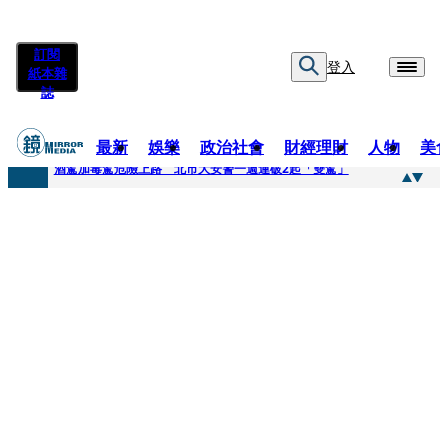
訂閱
登入
紙本雜
誌
最新
娛樂
政治社會
財經理財
人物
美
快訊
酒駕加毒駕危險上路 北市大安警一週連破2起「雙駕」
快訊
Ozone黃文廷、FEniX夏浦洋組「神隊友」 邱以太、林亭莉熱血狂奔殺青淚崩
快訊
AKIRA台北唱到一半突收兒子告白「爸爸I LOVE YOU」 驚喜林志玲同步曝光父親節「披薩蛋糕」