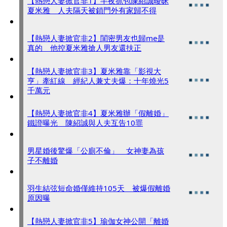
【熱戀人妻掀官非1】半夜抓包陳紹誠曖昧
夏米雅 人夫隔天被鎖門外有家歸不得
【熱戀人妻掀官非2】閨密男友也歸me是
真的 他控夏米雅搶人男友還扶正
【熱戀人妻掀官非3】夏米雅靠「影視大
亨」牽紅線 經紀人兼丈夫爆：十年燒光5
千萬元
【熱戀人妻掀官非4】夏米雅辦「假離婚」
鐵證曝光 陳紹誠與人夫互告10罪
男星婚後驚爆「公廁不倫」 女神妻為孩
子不離婚
羽生結弦短命婚僅維持105天 被爆假離婚
原因曝
【熱戀人妻掀官非5】瑜伽女神公開「離婚