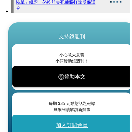
恢單」鐵證 怒控前夫死纏爛打違反保護
令
支持鏡週刊
小心意大意義
小額贊助鏡週刊！
贊助本文
每期 $
35
元動態話題報導
無限閱讀解鎖新鮮事
加入訂閱會員