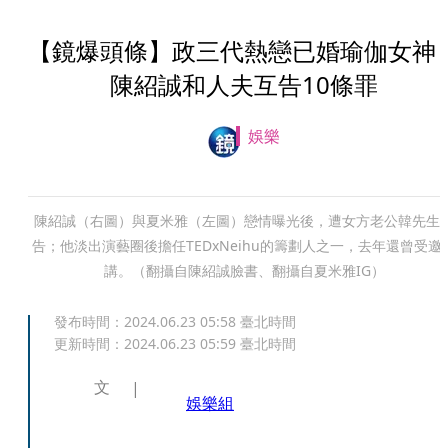
【鏡爆頭條】政三代熱戀已婚瑜伽女
陳紹誠和人夫互告10條罪
娛樂
陳紹誠（右圖）與夏米雅（左圖）戀情曝光後，遭女方老公韓先生
告；他淡出演藝圈後擔任TEDxNeihu的籌劃人之一，去年還曾受邀
講。（翻攝自陳紹誠臉書、翻攝自夏米雅IG）
發布時間：
2024.06.23 05:58
臺北時間
更新時間：
2024.06.23 05:59
臺北時間
文
娛樂組