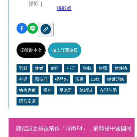
攝影
攝影組
贊助本文
加入訂閱會員
劈腿
離婚
偷吃
小三
瑜伽
偷竊
婚外情
外遇
竊盜罪
楊登魁
富豪
出軌
鏡爆頭條
妨害家庭
提告
夏米雅
陳紹誠
存證信函
隱形富豪
陳紹誠之前被稱作「時尚F4」，爺爺是中國國民