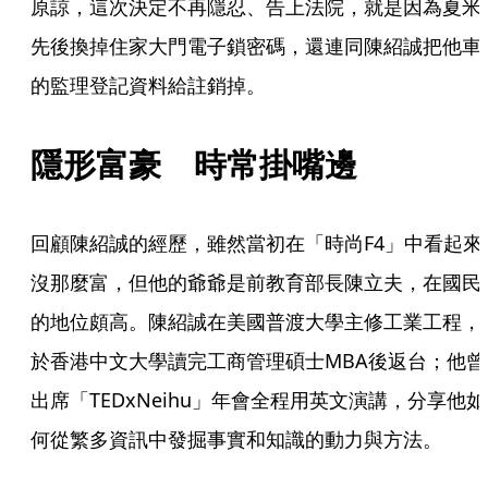
原諒，這次決定不再隱忍、告上法院，就是因為夏米
先後換掉住家大門電子鎖密碼，還連同陳紹誠把他車
的監理登記資料給註銷掉。
隱形富豪　時常掛嘴邊
回顧陳紹誠的經歷，雖然當初在「時尚F4」中看起來
沒那麼富，但他的爺爺是前教育部長陳立夫，在國民
的地位頗高。陳紹誠在美國普渡大學主修工業工程，
於香港中文大學讀完工商管理碩士MBA後返台；他曾
出席「TEDxNeihu」年會全程用英文演講，分享他如
何從繁多資訊中發掘事實和知識的動力與方法。